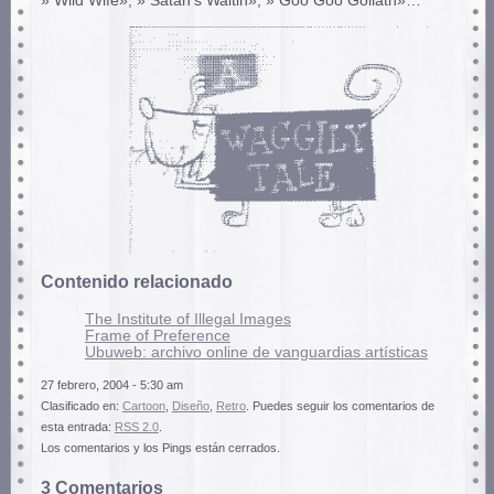
» Wild Wife», » Satan’s Waitin», » Goo Goo Goliath»…
Contenido relacionado
The Institute of Illegal Images
Frame of Preference
Ubuweb: archivo online de vanguardias artísticas
27 febrero, 2004 - 5:30 am
Clasificado en:
Cartoon
,
Diseño
,
Retro
. Puedes seguir los comentarios de
esta entrada:
RSS 2.0
.
Los comentarios y los Pings están cerrados.
3 Comentarios