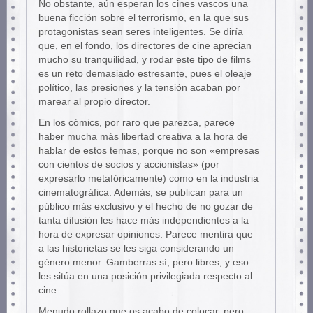
No obstante, aún esperan los cines vascos una
buena ficción sobre el terrorismo, en la que sus
protagonistas sean seres inteligentes. Se diría
que, en el fondo, los directores de cine aprecian
mucho su tranquilidad, y rodar este tipo de films
es un reto demasiado estresante, pues el oleaje
político, las presiones y la tensión acaban por
marear al propio director.
En los cómics, por raro que parezca, parece
haber mucha más libertad creativa a la hora de
hablar de estos temas, porque no son «empresas
con cientos de socios y accionistas» (por
expresarlo metafóricamente) como en la industria
cinematográfica. Además, se publican para un
público más exclusivo y el hecho de no gozar de
tanta difusión les hace más independientes a la
hora de expresar opiniones. Parece mentira que
a las historietas se les siga considerando un
género menor. Gamberras sí, pero libres, y eso
les sitúa en una posición privilegiada respecto al
cine.
Menudo rollazo que os acabo de colocar, pero