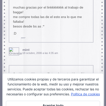
muchas gracias por el linkkkkkkkk al trabajo de
bagge!
me compre todas las de el esto era lo que me
faltaba!
besos desde bs as :*
:D
mint
18 octubre, 2006 a las 4:35 am
Aqui hay un blog con viñetas de contenido politico
y localista.
Utilizamos cookies propias y de terceros para garantizar el
A ver que os parecen:
funcionamiento de la web, medir su uso y mejorar nuestros
servicios. Puede aceptar todas las cookies, rechazar las no
https://7sponja.blogspot.com
necesarias o configurar sus preferencias.
Política de cookies
Aceptar todo