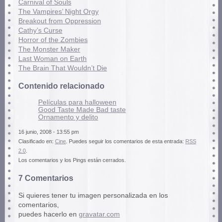
Carnival of Souls
The Vampires’ Night Orgy
Breakout from Oppression
Cathy’s Curse
Horror of the Zombies
The Monster Maker
Last Woman on Earth
The Brain That Wouldn’t Die
Contenido relacionado
Pelí­culas para halloween
Good Taste Made Bad taste
Ornamento y delito
16 junio, 2008 - 13:55 pm
Clasificado en:
Cine
. Puedes seguir los comentarios de esta entrada:
RSS
2.0
.
Los comentarios y los Pings están cerrados.
7 Comentarios
Si quieres tener tu imagen personalizada en los
comentarios,
puedes hacerlo en
gravatar.com