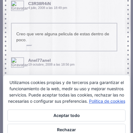
C3R38R4iN
4 julio, 2008 a las 18:49 pm
Creo que vere alguna pelicula de estas dentro de
poco.
Anel77anel
19 octubre, 2008 a las 18:56 pm
Utilizamos cookies propias y de terceros para garantizar el
funcionamiento de la web, medir su uso y mejorar nuestros
Una puta mierda todas maricones, zorras, me
servicios. Puede aceptar todas las cookies, rechazar las no
cago en vuestros muertos
necesarias o configurar sus preferencias.
Política de cookies
Aceptar todo
salchi
27 julio, 2009 a las 19:03 pm
Rechazar