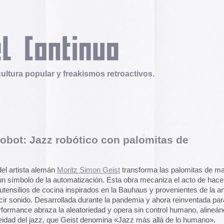
 y freakismos retroactivos.
robótico con palomitas de
Telex
Durruti, t’estimo
Tuli Márquez y Guill
publican la ópera roc
n
Moritz Simon Geist
transforma las palomitas de maíz en un
famoso anarquista e
 automatización. Esta obra mecaniza el acto de hacer estallar
disco doble y lo llev
cina inspirados en la Bauhaus y provenientes de la antigua
en octubre.
Durruti, t
ollada durante la pandemia y ahora reinventada para la
 la aleatoriedad y opera sin control humano, alineándose
Operation Epic Furi
ue Geist denomina «Jazz más allá de lo humano».
to Hell.
Aparecen en Washin
arcades con un video
con Trump y su guerr
juego se puede jugar
epicfurious.com
.