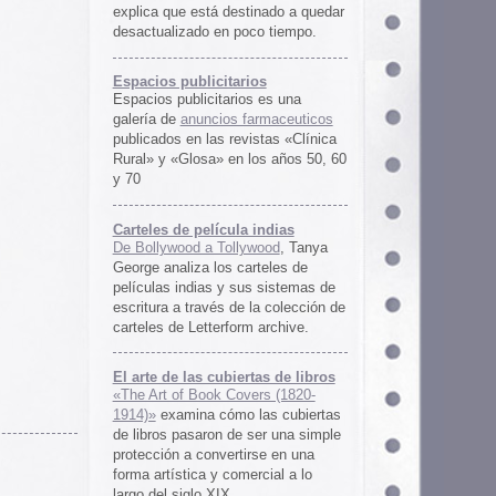
rtas de libros
ers (1820-
 las cubiertas
 ser una simple
irse en una
ercial a lo