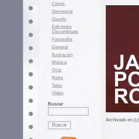
Fotografí­a
General
Ilustración
Música
Ocio
Retro
Telex
Video
Buscar
Archivado en
Arte
,
Demencia
,
Mú
Loser Lane
Loser Lane
, creado por
Marie Le
estética ASCII en el que se trata
tráfico sin carril bicicleta.