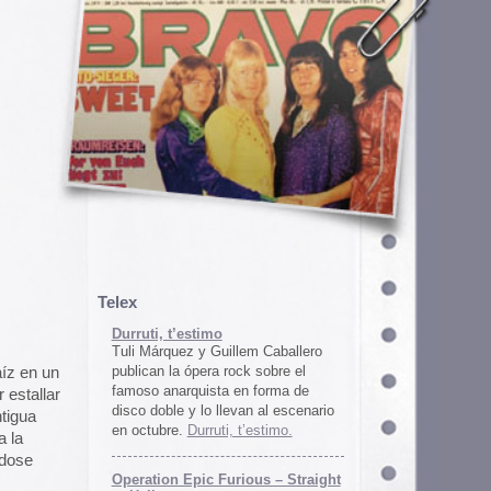
em Caballero
k sobre el
n forma de
an al escenario
’estimo.
ous – Straight
gton
unos
juego satírico
a con Iran. El
 online en