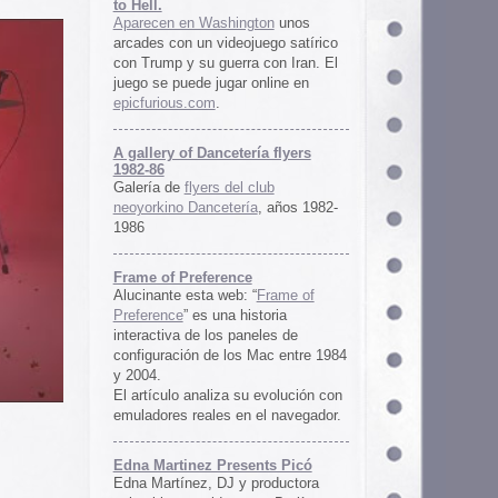
ría flyers
 club
ía
, años 1982-
e
 “
Frame of
istoria
neles de
 Mac entre 1984
u evolución con
 el navegador.
ents Picó
 productora
 en Berlín,
oro al
l Picó, la
ultura del
definido las
 Barranquilla
nts Picó:
re From The
n
Un vistazo al