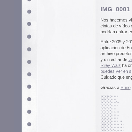
Archivado en
Retro
,
Video
|
Come
Utilizamos cookies propias y de terceros para garantizar 
medir su uso y mejorar nuestros servicios. Puede aceptar to
no necesarias o configurar sus preferencias.
Po