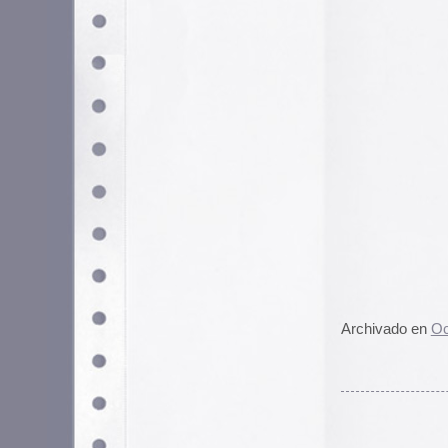
IMG_0001
Nos hacemos viejos. Cuando desc
cintas de vídeo caseras anónimas
podrían entrar en este género.
Entre 2009 y 2012, los iPhones t
aplicación de Fotos. Muchos de 
archivo predeterminados IMG_XX
y sin editar de
vidas aleatorias
.
Riley Walz
ha creado un bot que r
puedes ver en su web IMG_0001
Cuidado que engancha!
Gracias a
Puño
por el enlace.