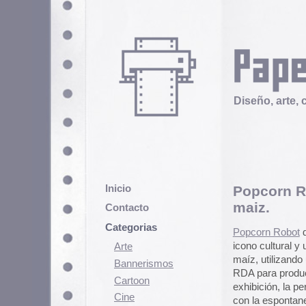
Diseño, arte, cultura popular
Inicio
Popcorn Robot: Jazz 
maiz.
Contacto
Categorias
Popcorn Robot
del artista alemá
icono cultural y un símbolo de la
Arte
maíz, utilizando utensilios de co
Bannerismos
RDA para producir sonido. Desarr
Cartoon
exhibición, la performance abraza
Cine
con la espontaneidad del jazz, q
Cómic
Demencia
Diseño
Ediciones
Discontinuas