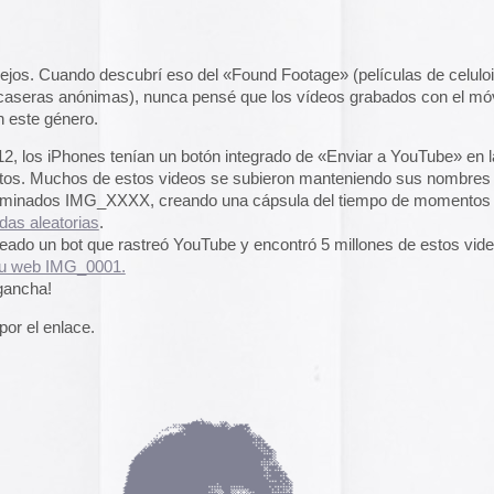
2014
2013
2012
2011
2010
2009
2008
2007
2006
2005
2004
en
ntarios desactivados
IMG_0001
el funcionamiento de la web,
das las cookies, rechazar las
Aceptar todo
Rechazar
lítica de cookies