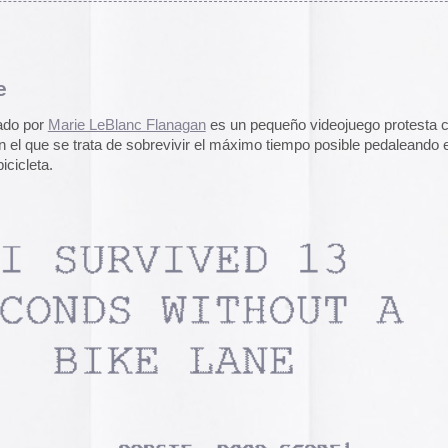
pasado, una mirada
«
Palestina. Un vista
una mirada al presen
cómic divulgativo de
gratuita que se lanz
ha sido actualizado 
una nueva portada y 
más que nos llevan h
momento actual. Por 
genocidio no se detie
de víctimas aumentan
Por ello, el autor (B
a añadido una adend
explica que está des
desactualizado en p
Espacios publicitar
Espacios publicitari
galería de
anuncios 
publicados en las rev
Rural» y «Glosa» en 
y 70
Carteles de película
De Bollywood a Toll
George analiza los c
películas indias y s
escritura a través de
carteles de Letterfor
en
 desactivados