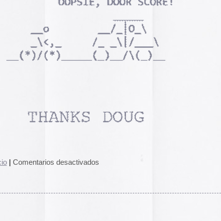
El arte de las cubie
Loser
«The Art of Book Cov
Lane
1914)»
examina cómo
de libros pasaron de
protección a convert
forma artística y com
largo del siglo XIX.
Ver más >>
ubrí eso del «Found Footage» (películas de celuloide o
), nunca pensé que los vídeos grabados con el móvil
Archivos
2026
enían un botón integrado de «Enviar a YouTube» en la
2025
estos videos se subieron manteniendo sus nombres de
2024
XX, creando una cápsula del tiempo de momentos crudos
2023
astreó YouTube y encontró 5 millones de estos videos.
Los
2022
.
2021
2020
2019
2018
2017
2016
2015