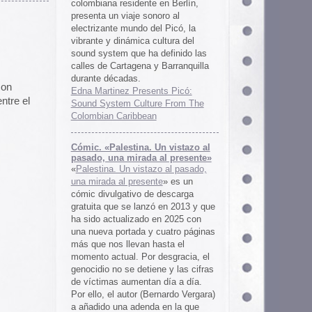
 al presente»
zo al pasado,
te
» es un
 descarga
ó en 2013 y que
en 2025 con
cuatro páginas
asta el
desgracia, el
ne y las cifras
 día a día.
ernardo Vergara)
a en la que
tinado a quedar
oco tiempo.
ios
os es una
farmaceuticos
istas «Clínica
los años 50, 60
 indias
ywood
, Tanya
arteles de
us sistemas de
 la colección de
m archive.