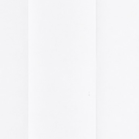
pasado, una mirada
«
Palestina. Un vista
una mirada al presen
cómic divulgativo de
gratuita que se lanz
ha sido actualizado 
una nueva portada y 
más que nos llevan h
momento actual. Por 
genocidio no se detie
de víctimas aumentan
Por ello, el autor (B
a añadido una adend
explica que está des
desactualizado en p
Espacios publicitar
Espacios publicitari
galería de
anuncios 
publicados en las rev
Rural» y «Glosa» en 
y 70
Carteles de película
De Bollywood a Toll
George analiza los c
películas indias y s
escritura a través de
carteles de Letterfor