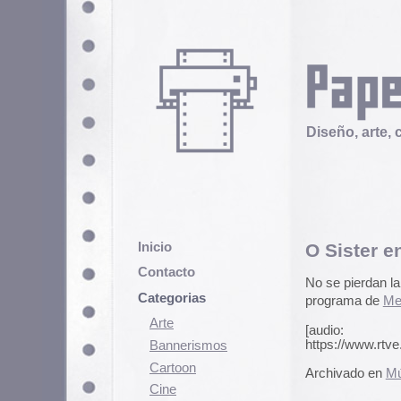
Diseño, arte, cultura popular
Inicio
O Sister en Melodías 
Contacto
No se pierdan la actuación en rig
Categorias
programa de
Melodías Pizarras
d
Arte
[audio:
https://www.rtve.es/resources
Bannerismos
Cartoon
Archivado en
Música
|
3 Comenta
Cine
Cómic
Demencia
Diseño
Ediciones
Discontinuas