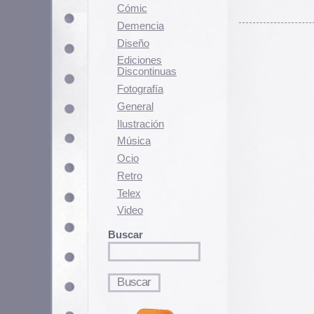
Fotografí­a
General
Ilustración
Música
Ocio
Retro
Telex
Video
Buscar