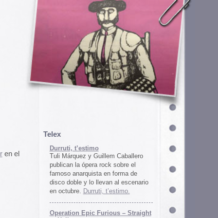
em Caballero
k sobre el
n forma de
an al escenario
’estimo.
ous – Straight
gton
unos
juego satírico
a con Iran. El
 online en