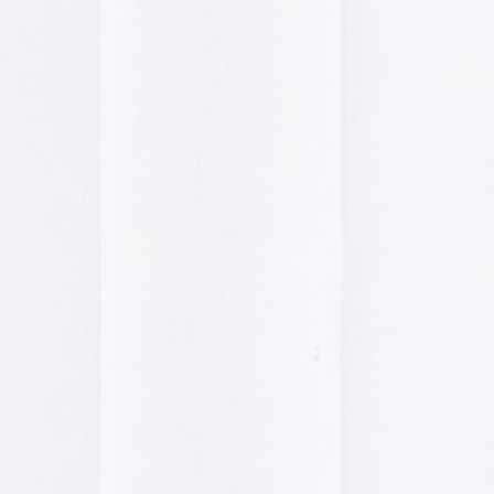
El arte de las cubie
«The Art of Book Cov
1914)»
examina cómo
de libros pasaron de
protección a convert
forma artística y com
largo del siglo XIX.
Ver más >>
Archivos
2026
2025
2024
2023
2022
2021
2020
2019
2018
2017
2016
2015