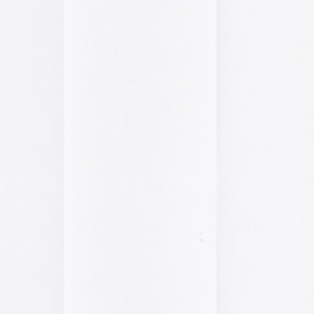
2014
2013
2012
2011
2010
2009
2008
2007
2006
2005
el funcionamiento de la web,
2004
das las cookies, rechazar las
Aceptar todo
Rechazar
lítica de cookies