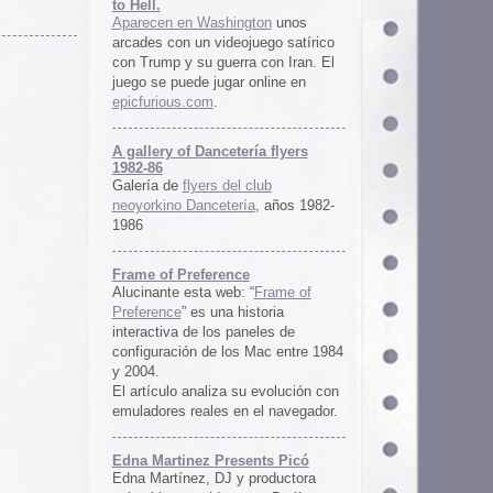
ría flyers
 club
ía
, años 1982-
e
 “
Frame of
istoria
neles de
 Mac entre 1984
u evolución con
 el navegador.
ents Picó
 productora
 en Berlín,
oro al
l Picó, la
ultura del
definido las
 Barranquilla
nts Picó:
re From The
n
Un vistazo al