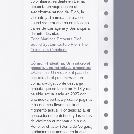
 al presente»
zo al pasado,
te
» es un
 descarga
ó en 2013 y que
en 2025 con
cuatro páginas
asta el
desgracia, el
ne y las cifras
 día a día.
ernardo Vergara)
a en la que
tinado a quedar
oco tiempo.
ios
os es una
farmaceuticos
istas «Clínica
los años 50, 60
 indias
ywood
, Tanya
arteles de
us sistemas de
 la colección de
m archive.