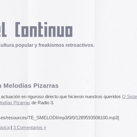
 y freakismos retroactivos.
Pizarras
Telex
Durruti, t’estimo
uroso directo que hicieron nuestros queridos
O Sister
en el
Tuli Márquez y Guill
e Radio 3.
publican la ópera roc
famoso anarquista e
disco doble y lo llev
/TE_SMELODI/mp3/0/0/1289593506100.mp3]
en octubre.
Durruti, t
rios »
Operation Epic Furi
to Hell.
Aparecen en Washin
arcades con un video
con Trump y su guerr
juego se puede jugar
epicfurious.com
.