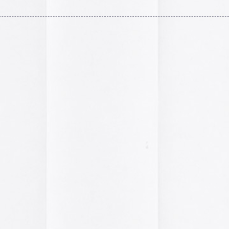
A gallery of Dancete
1982-86
Galería de
flyers del
neoyorkino Danceter
1986
Frame of Preferenc
Alucinante esta web:
Preference
” es una h
interactiva de los pa
configuración de los
y 2004.
El artículo analiza s
emuladores reales en
Edna Martinez Pres
Edna Martínez, DJ y
colombiana residente
presenta un viaje son
electrizante mundo de
vibrante y dinámica c
sound system que ha 
calles de Cartagena y
durante décadas.
Edna Martinez Prese
Sound System Cultu
Colombian Caribbea
Cómic. «Palestina. 