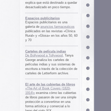
rtas de libros
ers (1820-
 las cubiertas
 ser una simple
irse en una
ercial a lo