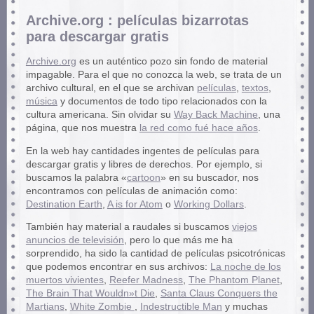
Archive.org : películas bizarrotas
para descargar gratis
Archive.org
es un auténtico pozo sin fondo de material
impagable. Para el que no conozca la web, se trata de un
archivo cultural, en el que se archivan
películas
,
textos
,
música
y documentos de todo tipo relacionados con la
cultura americana. Sin olvidar su
Way Back Machine
, una
página, que nos muestra
la red como fué hace años
.
En la web hay cantidades ingentes de películas para
descargar gratis y libres de derechos. Por ejemplo, si
buscamos la palabra «
cartoon
» en su buscador, nos
encontramos con películas de animación como:
Destination Earth
,
A is for Atom
o
Working Dollars
.
También hay material a raudales si buscamos
viejos
anuncios de televisión
, pero lo que más me ha
sorprendido, ha sido la cantidad de películas psicotrónicas
que podemos encontrar en sus archivos:
La noche de los
muertos vivientes
,
Reefer Madness
,
The Phantom Planet
,
The Brain That Wouldn»t Die
,
Santa Claus Conquers the
Martians
,
White Zombie
,
Indestructible Man
y muchas