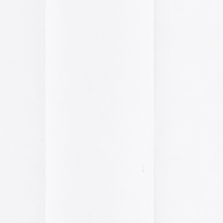
2014
2013
2012
2011
2010
2009
2008
2007
2006
2005
el funcionamiento de la web,
2004
das las cookies, rechazar las
Aceptar todo
Rechazar
lítica de cookies