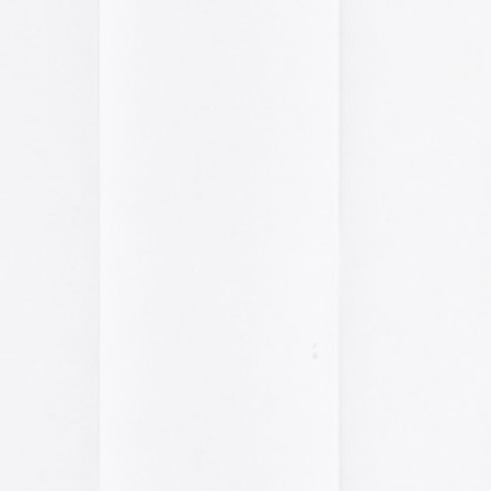
El arte de las cubie
«The Art of Book Cov
1914)»
examina cómo
de libros pasaron de
protección a convert
forma artística y com
largo del siglo XIX.
Ver más >>
Archivos
2026
2025
2024
2023
2022
2021
2020
2019
2018
2017
2016
2015