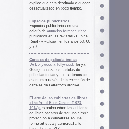
rtas de libros
ers (1820-
 las cubiertas
 ser una simple
irse en una
ercial a lo