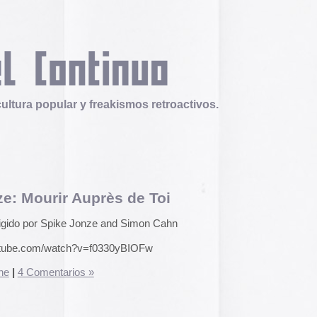
 y freakismos retroactivos.
Auprès de Toi
Telex
Durruti, t’estimo
 Jonze and Simon Cahn
Tuli Márquez y Guill
publican la ópera roc
?v=f0330yBIOFw
famoso anarquista e
disco doble y lo llev
s »
en octubre.
Durruti, t
Operation Epic Furi
to Hell.
Aparecen en Washin
arcades con un video
con Trump y su guerr
juego se puede jugar
epicfurious.com
.