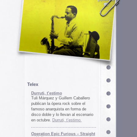
em Caballero
k sobre el
n forma de
an al escenario
’estimo.
ous – Straight
gton
unos
juego satírico
a con Iran. El
 online en