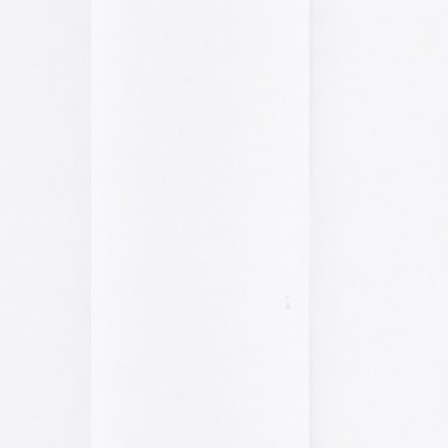
pasado, una mirada
«
Palestina. Un vista
una mirada al presen
cómic divulgativo de
gratuita que se lanz
ha sido actualizado 
una nueva portada y 
más que nos llevan h
momento actual. Por 
genocidio no se detie
de víctimas aumentan
Por ello, el autor (B
a añadido una adend
explica que está des
desactualizado en p
Espacios publicitar
Espacios publicitari
galería de
anuncios 
publicados en las rev
Rural» y «Glosa» en 
y 70
Carteles de película
De Bollywood a Toll
George analiza los c
películas indias y s
escritura a través de
carteles de Letterfor