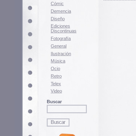
Fotografí­a
General
Ilustración
Música
Ocio
Retro
Telex
Video
Buscar