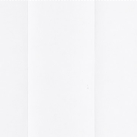
A gallery of Dancete
1982-86
Galería de
flyers del
neoyorkino Danceter
1986
Frame of Preferenc
Alucinante esta web:
Preference
” es una h
interactiva de los pa
configuración de los
y 2004.
El artículo analiza s
emuladores reales en
Edna Martinez Pres
Edna Martínez, DJ y
colombiana residente
presenta un viaje son
electrizante mundo de
vibrante y dinámica c
sound system que ha 
calles de Cartagena y
durante décadas.
Edna Martinez Prese
Sound System Cultu
Colombian Caribbea
Cómic. «Palestina. 