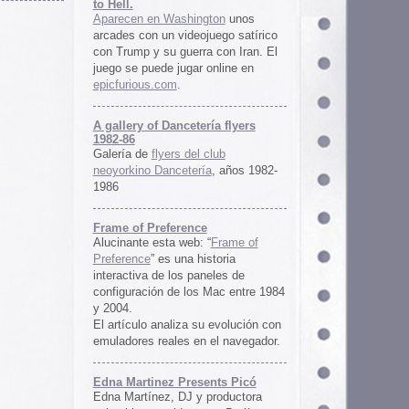
ría flyers
 club
ía
, años 1982-
e
 “
Frame of
istoria
neles de
 Mac entre 1984
u evolución con
 el navegador.
ents Picó
 productora
 en Berlín,
oro al
l Picó, la
ultura del
definido las
 Barranquilla
nts Picó:
re From The
n
Un vistazo al