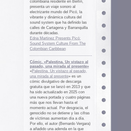
 al presente»
zo al pasado,
te
» es un
 descarga
ó en 2013 y que
en 2025 con
cuatro páginas
asta el
desgracia, el
ne y las cifras
 día a día.
ernardo Vergara)
a en la que
tinado a quedar
oco tiempo.
ios
os es una
farmaceuticos
istas «Clínica
los años 50, 60
 indias
ywood
, Tanya
arteles de
us sistemas de
 la colección de
m archive.