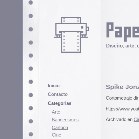
Diseño, arte, cultura popular
Inicio
Spike Jonze: Mourir 
Contacto
Cortometraje dirigido por Spike
Categorias
https://www.youtube.com/watch
Arte
Archivado en
Cine
|
4 Comentario
Bannerismos
Cartoon
Cine
Cómic
Demencia
Diseño
Ediciones
Discontinuas