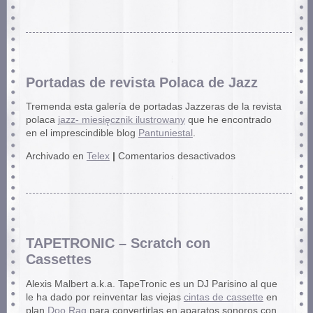
Portadas de revista Polaca de Jazz
Tremenda esta galería de portadas Jazzeras de la revista
polaca
jazz- miesięcznik ilustrowany
que he encontrado
en el imprescindible blog
Pantuniestal
.
en
Archivado en
Telex
|
Comentarios desactivados
Portadas
de
revista
Polaca
de
Jazz
TAPETRONIC – Scratch con
Cassettes
Alexis Malbert a.k.a. TapeTronic es un DJ Parisino al que
le ha dado por reinventar las viejas
cintas de cassette
en
plan
Doo Rag
para convertirlas en aparatos sonoros con