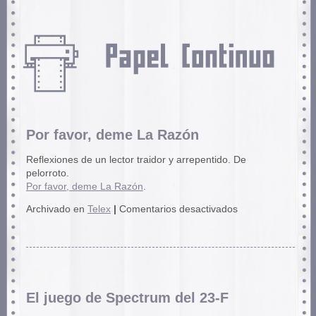
Por favor, deme La Razón
Reflexiones de un lector traidor y arrepentido. De
pelorroto.
Por favor, deme La Razón
.
en
Archivado en
Telex
|
Comentarios desactivados
Por
favor,
deme
La
Razón
El juego de Spectrum del 23-F