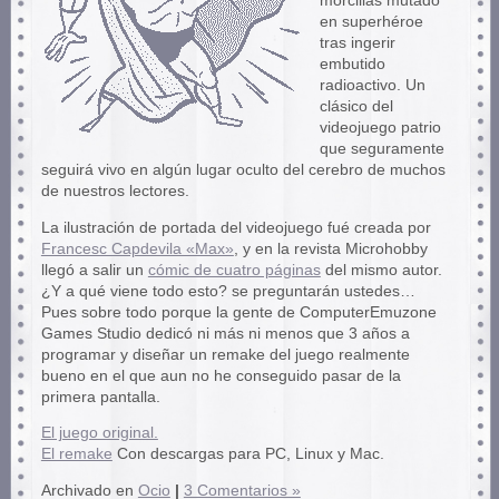
morcillas mutado
en superhéroe
tras ingerir
embutido
radioactivo. Un
clásico del
videojuego patrio
que seguramente
seguirá vivo en algún lugar oculto del cerebro de muchos
de nuestros lectores.
La ilustración de portada del videojuego fué creada por
Francesc Capdevila «Max»
, y en la revista Microhobby
llegó a salir un
cómic de cuatro páginas
del mismo autor.
¿Y a qué viene todo esto? se preguntarán ustedes…
Pues sobre todo porque la gente de ComputerEmuzone
Games Studio dedicó ni más ni menos que 3 años a
programar y diseñar un remake del juego realmente
bueno en el que aun no he conseguido pasar de la
primera pantalla.
El juego original.
El remake
Con descargas para PC, Linux y Mac.
Archivado en
Ocio
|
3 Comentarios »