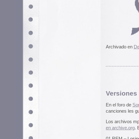
En el foro de
Something Awful
, k
canciones les gustaría que versi
Los archivos mp3 desparecieron
en archive.org
. El listado de canc
01 REM – Losing My Religion
02 Europe – Final Countdown
03 Radiohead – Karma Police
04 Queen – Bohemian Rhapsody
05 Survivor – Eye of the Tiger
06 Led Zeppelin – Stairway to H
07 Lynyrd Skynyrd – Sweet Hom
08 Led Zeppelin – Kashmir
09 Slayer – Angel of Death
10 David Pomeranz – Nothing»s
11 Coldplay – Yellow
12 Rick James – Superfreak
13 Semisonic – Closing Time
14 (Silence)
15 Hidden NESmix Intro
16 Zero Wing (Opening Theme) (
17 Tetris (Music A) (Piano Practic
Y como se pueden imaginar, suena
detergente. (Yo me quedo con Eye 
Archivado en
Demencia
,
Música