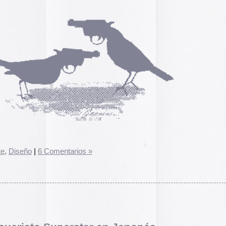
A gallery of Dancete
1982-86
Galería de
flyers del
neoyorkino Danceter
1986
Frame of Preferenc
Alucinante esta web:
Preference
” es una h
entarios »
interactiva de los pa
configuración de los
y 2004.
El artículo analiza s
emuladores reales en
Edna Martinez Pres
Edna Martínez, DJ y
perstar en Japonés.
colombiana residente
presenta un viaje son
MU
lo ha vuelto a hacer. Por si no tuvimos bastante con la
electrizante mundo de
 en WFMU, nos podemos bajar todos los mp3 de
la versión
vibrante y dinámica c
sound system que ha 
.
calles de Cartagena y
’s the buzz», uno de nuestros temas favoritos, que en
durante décadas.
Edna Martinez Prese
Sound System Cultu
ra irritar a los compañeros de trabajo.
Colombian Caribbea
Cómic. «Palestina. 