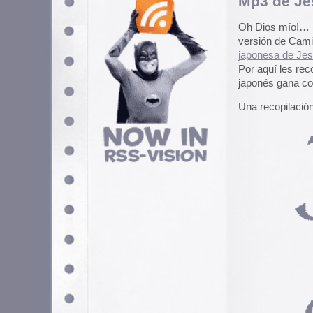
Archivado en
Demencia
,
Música
Versiones de clásico