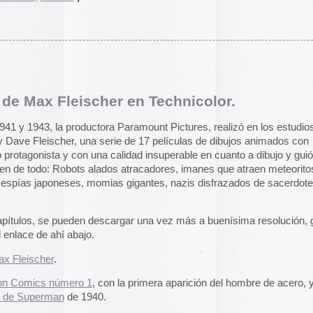
o
|
3 Comentarios »
an Perea y Alejandro Sanz
s banners intentan parecernos atractivos con colorines,
 terrorífico banner se empeña en amenazarnos con cantar