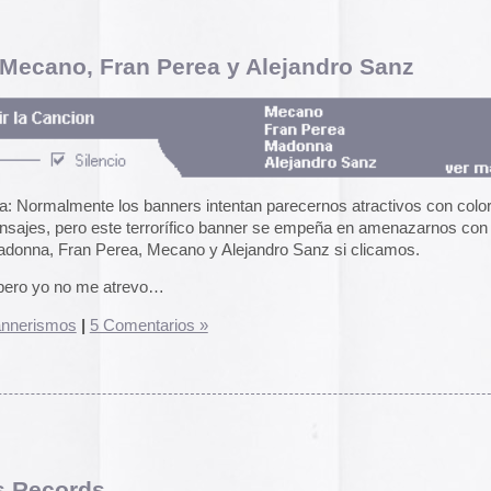
ump
.
rio »
el funcionamiento de la web,
das las cookies, rechazar las
Aceptar todo
Rechazar
lítica de cookies