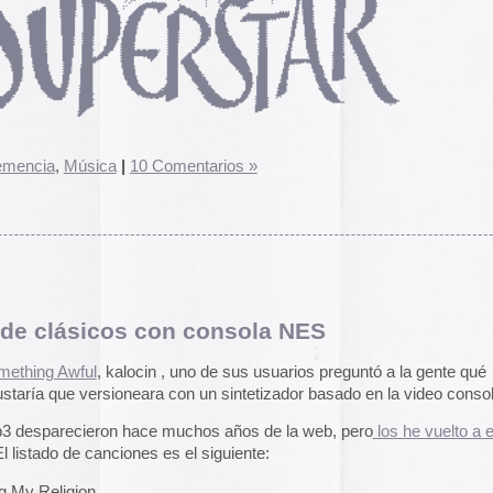
alocin , uno de sus usuarios preguntó a la gente qué
El arte de las cubie
«The Art of Book Cov
oneara con un sintetizador basado en la video consola NES.
1914)»
examina cómo
 hace muchos años de la web, pero
los he vuelto a encontrar
de libros pasaron de
protección a convert
iones es el siguiente:
forma artística y com
largo del siglo XIX.
Ver más >>
Archivos
eaven
e Alabama
2026
2025
 Gonna Stop Me Now
2024
2023
2022
2021
2020
4×4 Remix)
2019
e)
2018
n como si las interpretasen los Mario Bros tras esnifar
2017
of the Tiger).
2016
2015
en
|
Comentarios desactivados