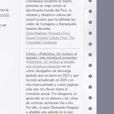
 al presente»
zo al pasado,
te
» es un
 descarga
ó en 2013 y que
en 2025 con
cuatro páginas
asta el
desgracia, el
ne y las cifras
 día a día.
ernardo Vergara)
a en la que
tinado a quedar
oco tiempo.
ios
os es una
farmaceuticos
istas «Clínica
los años 50, 60
 indias
ywood
, Tanya
arteles de
us sistemas de
 la colección de
m archive.