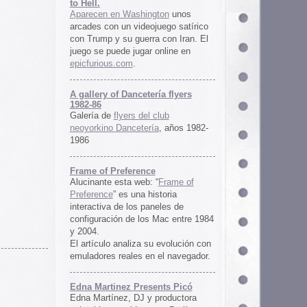
ría flyers
 club
ía
, años 1982-
e
 “
Frame of
istoria
neles de
 Mac entre 1984
u evolución con
 el navegador.
ents Picó
 productora
 en Berlín,
oro al
l Picó, la
ultura del
definido las
 Barranquilla
nts Picó:
re From The
n
Un vistazo al