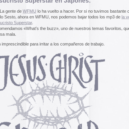
pasado, una mirada
«
Palestina. Un vista
una mirada al presen
cómic divulgativo de
gratuita que se lanz
ha sido actualizado 
una nueva portada y 
más que nos llevan h
momento actual. Por 
genocidio no se detie
de víctimas aumentan
Por ello, el autor (B
a añadido una adend
explica que está des
desactualizado en p
Espacios publicitar
Espacios publicitari
galería de
anuncios 
publicados en las rev
Rural» y «Glosa» en 
|
10 Comentarios »
y 70
Carteles de película
De Bollywood a Toll
George analiza los c
películas indias y s
escritura a través de
carteles de Letterfor
s con consola NES