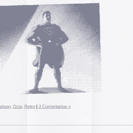
a, Mecano y Alejandro Sanz si clicamos.
trevo…
mentarios »
Records
, se dedicó durante los 1984-1988 a editar cassettes
 marcianadas varias.
los autores decidieron evitar que las cintas se olvidasen en
sieron en la red a disposición del que quiera bajar los mp3.
 música que ellos llaman «Superhits descargables» y
una
s 11 cintas
, cada una con su portada fotocopiada.