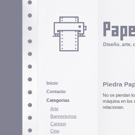
Diseño, arte, cultura popular
Inicio
Piedra Papel y Tijera
Contacto
No se pierdan los
collages del S
Categorias
máquina en los que animales, tex
relacionan.
Arte
Bannerismos
Cartoon
Cine
Cómic
Demencia
Diseño
Ediciones
Discontinuas