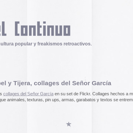
 y freakismos retroactivos.
, collages del Señor García
Telex
Durruti, t’estimo
eñor García
en su set de Flickr. Collages hechos a mano y a
Tuli Márquez y Guill
turas, pin ups, armas, garabatos y textos se entremeclan y
publican la ópera roc
famoso anarquista e
disco doble y lo llev
en octubre.
Durruti, t
Operation Epic Furi
to Hell.
Aparecen en Washin
arcades con un video
con Trump y su guerr
juego se puede jugar
epicfurious.com
.