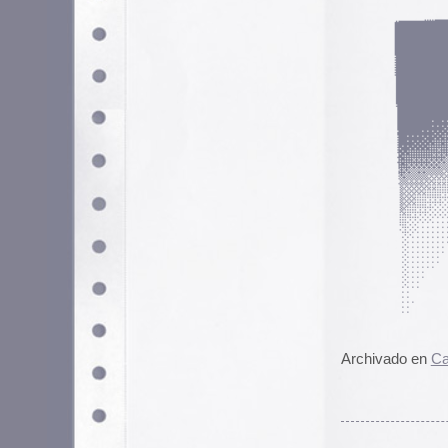
canciones de Madonna, Fran Pere
No se ustedes, pero yo no me a
Archivado en
Bannerismos
|
5 Co
Bob Chaos Records
El sello discográfico
Bob Chaos 
con música rock, experimental y
Después de la defunción de sello, 
algún armario polvoriento y las pu
En la página hay
una selección
de
sección donde podemos bajar una