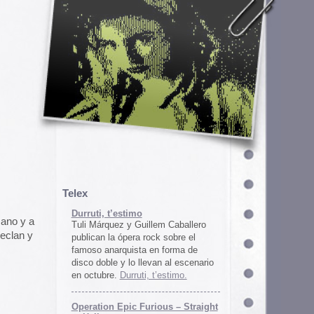
em Caballero
k sobre el
n forma de
an al escenario
’estimo.
ous – Straight
gton
unos
juego satírico
a con Iran. El
 online en