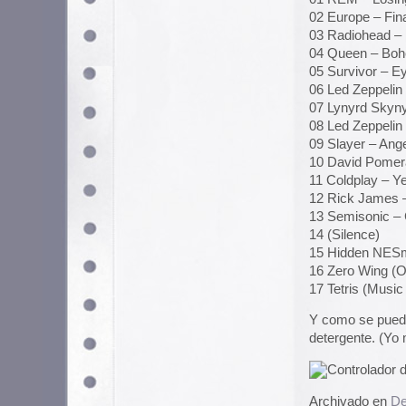
Superman de Max Flei
Entre los años 1941 y 1943, la pr
hermanos Max y Dave Fleischer, 
Superman como protagonista y con
Los guiones tienen de todo: Robo
tierra, volcanes, espías japones
hombres pájaro.
Y todos estos capítulos, se pued
archive.org
en el enlace de ahí ab
Superman de Max Fleischer
.
Y de regalo
Action Comics númer
seriales de radio de Superman
de