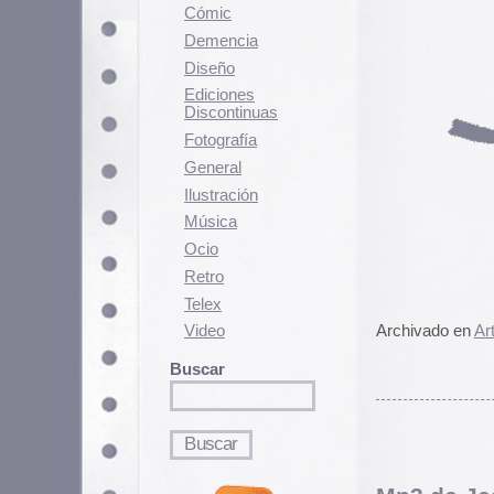
Fotografí­a
General
Ilustración
Música
Ocio
Retro
Telex
Archivado en
Arte
,
Diseño
|
6 Com
Video
Buscar
Mp3 de Jesucristo Su
Oh Dios mío!… La gente de
WF
versión de Camilo Sesto, ahora
japonesa de Jesucristo Superstar
Por aquí les recomendamos «What
japonés gana cosa mala.
Una recopilación imprescindible pa