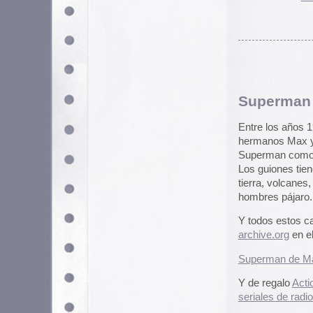
Archivado en
Cartoon
,
Ocio
,
Retr
Madonna, Mecano, Fr
No entiendo nada: Normalmente lo
parpadeos y mensajes, pero este