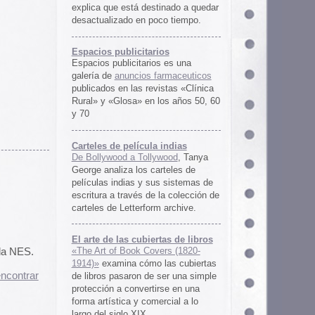
rtas de libros
ers (1820-
 las cubiertas
 ser una simple
irse en una
ercial a lo