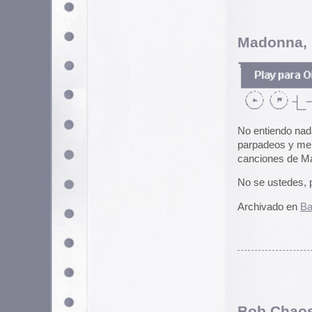
Enlace encontrado en
PCL Linkd
Archivado en
Música
|
1 Comenta
Utilizamos cookies propias y de terceros para garantizar 
medir su uso y mejorar nuestros servicios. Puede aceptar to
no necesarias o configurar sus preferencias.
Po
« Anteriores