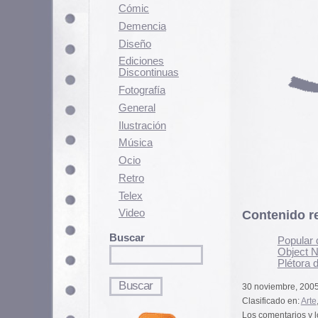
Fotografí­a
General
Ilustración
Música
Ocio
Retro
Telex
Video
Contenido relacionado
Buscar
Popular de Lujo
Object Not Found – Fotog
Plétora de Piñatas
30 noviembre, 2005 - 19:11 pm
Clasificado en:
Arte
,
Diseño
. Puedes seg
Los comentarios y los Pings están cerra
6 Comentarios
Si quieres tener tu imagen person
puedes hacerlo en
gravatar.com
me gusta, me gusta. en tiemp
que nos permite collagear si
difícil encontrar este tipo de t