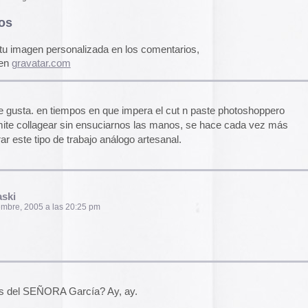
pasado, una mirada
«
Palestina. Un vista
una mirada al presen
cómic divulgativo de
gratuita que se lanz
0:25 pm
ha sido actualizado 
una nueva portada y 
más que nos llevan h
momento actual. Por 
genocidio no se detie
de víctimas aumentan
Por ello, el autor (B
rcía? Ay, ay.
a añadido una adend
explica que está des
desactualizado en p
Espacios publicitar
1:22 pm
Espacios publicitari
galería de
anuncios 
publicados en las rev
Rural» y «Glosa» en 
y 70
 bueno. Da gusto ver cosas hechas a mano
Carteles de película
De Bollywood a Toll
George analiza los c
películas indias y s
escritura a través de
carteles de Letterfor
48 am