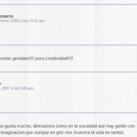
2014
ún no pueden contarlos…
2013
abruma!!!
2012
2011
2010
1:58 am
2009
2008
2007
2006
2005
el funcionamiento de la web,
2004
das las cookies, rechazar las
Aceptar todo
Rechazar
lítica de cookies