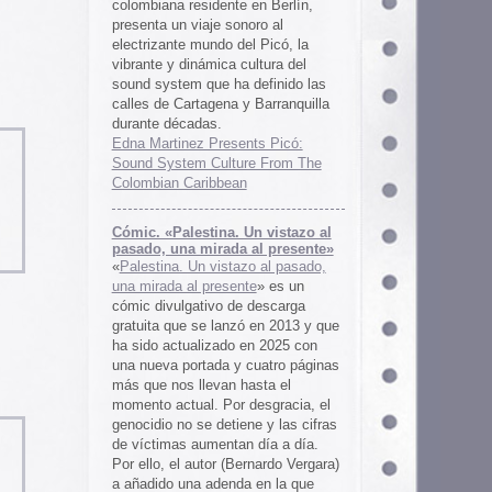
 al presente»
zo al pasado,
te
» es un
 descarga
ó en 2013 y que
en 2025 con
cuatro páginas
asta el
desgracia, el
ne y las cifras
 día a día.
ernardo Vergara)
a en la que
tinado a quedar
oco tiempo.
ios
os es una
farmaceuticos
istas «Clínica
los años 50, 60
 indias
ywood
, Tanya
arteles de
us sistemas de
 la colección de
m archive.