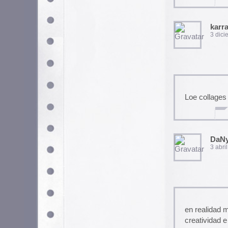
colores que mis recuerdos a
sr. garcia. su creatividad me 
sergio monares
14 noviembre, 2007 a las 
Utilizamos cookies propias y de terceros para garantizar 
medir su uso y mejorar nuestros servicios. Puede aceptar to
no necesarias o configurar sus preferencias.
Po