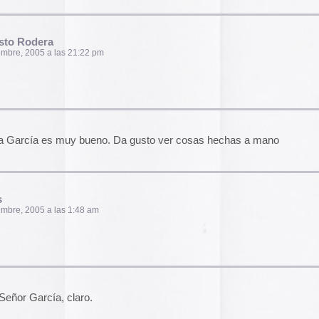
El arte de las cubie
«The Art of Book Cov
1914)»
examina cómo
de libros pasaron de
protección a convert
ro.
forma artística y com
largo del siglo XIX.
Ver más >>
9:31 pm
Archivos
2026
2025
2024
pura creatividad!!!!!
2023
2022
2021
2020
2019
2018
2017
2016
demuestra como en la sociedad aún hay gente con
2015
 aunque en gris nos muestra la vida en tantos