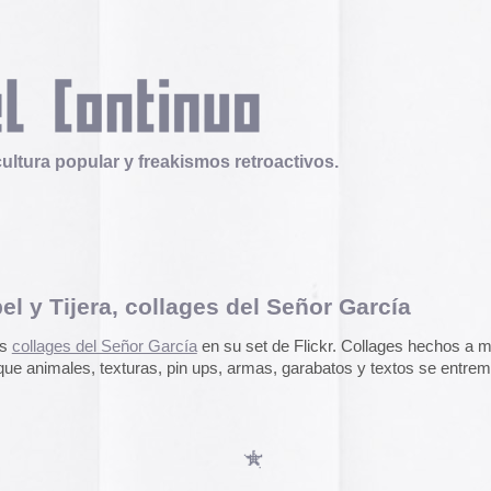
 y freakismos retroactivos.
, collages del Señor García
Telex
Durruti, t’estimo
eñor García
en su set de Flickr. Collages hechos a mano y a
Tuli Márquez y Guill
turas, pin ups, armas, garabatos y textos se entremeclan y
publican la ópera roc
famoso anarquista e
disco doble y lo llev
en octubre.
Durruti, t
Operation Epic Furi
to Hell.
Aparecen en Washin
arcades con un video
con Trump y su guerr
juego se puede jugar
epicfurious.com
.