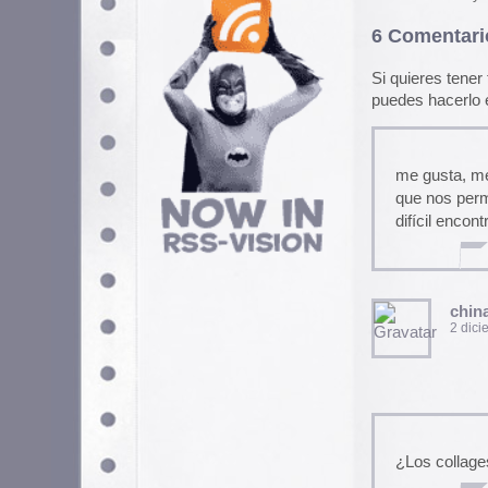
chinaski
2 diciembre, 2005 a las 2
¿Los collages del SEÑORA Ga
Ernesto Rodera
2 diciembre, 2005 a las 2
Lo del Señora García es muy
4ojos
3 diciembre, 2005 a las 1: