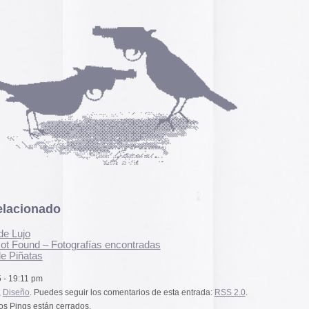
A gallery of Dancete
1982-86
Galería de
flyers del
neoyorkino Danceter
1986
Frame of Preferenc
Alucinante esta web:
Preference
” es una h
interactiva de los pa
configuración de los
y 2004.
rafías encontradas
El artículo analiza s
emuladores reales en
Edna Martinez Pres
uir los comentarios de esta entrada:
RSS 2.0
.
Edna Martínez, DJ y
dos.
colombiana residente
presenta un viaje son
electrizante mundo de
vibrante y dinámica c
alizada en los comentarios,
sound system que ha 
calles de Cartagena y
durante décadas.
Edna Martinez Prese
Sound System Cultu
os en que impera el cut n paste photoshoppero
Colombian Caribbea
n ensuciarnos las manos, se hace cada vez más
rabajo análogo artesanal.
Cómic. «Palestina. 