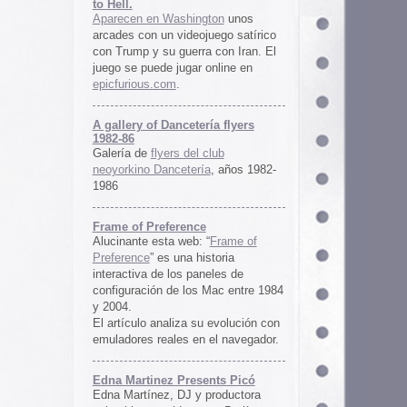
ría flyers
 club
ía
, años 1982-
e
 “
Frame of
istoria
neles de
 Mac entre 1984
u evolución con
 el navegador.
ents Picó
 productora
 en Berlín,
oro al
l Picó, la
ultura del
definido las
 Barranquilla
nts Picó:
re From The
n
Un vistazo al