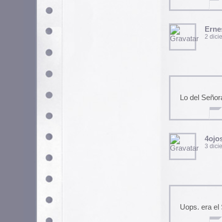
Uops. era el Señor García, cla
karramarro
3 diciembre, 2005 a las 1
Loe collages están geniales!!!! 
DaNy
3 abril, 2007 a las 5:45 am
en realidad me gusta mucho, 
creatividad e imaginacion que