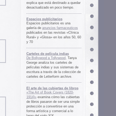
rtas de libros
ers (1820-
 las cubiertas
 ser una simple
irse en una
ercial a lo