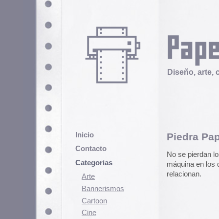
Diseño, arte, cultura popular
Inicio
Piedra Papel y Tijera
Contacto
No se pierdan los
collages del S
Categorias
máquina en los que animales, tex
relacionan.
Arte
Bannerismos
Cartoon
Cine
Cómic
Demencia
Diseño
Ediciones
Discontinuas