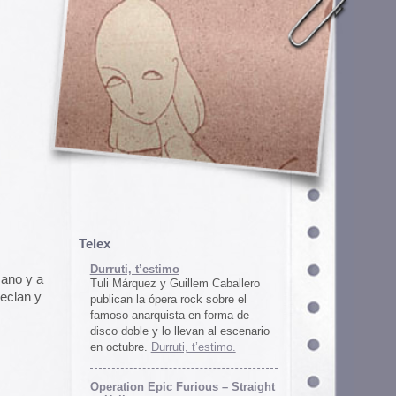
em Caballero
k sobre el
n forma de
an al escenario
’estimo.
ous – Straight
gton
unos
juego satírico
a con Iran. El
 online en