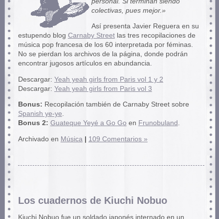
personal. Si terminan siendo
colectivas, pues mejor.»
Así presenta Javier Reguera en su
estupendo blog
Carnaby Street
las tres recopilaciones de
música pop francesa de los 60 interpretada por féminas.
No se pierdan los archivos de la página, donde podrán
encontrar jugosos artículos en abundancia.
Descargar:
Yeah yeah girls from Paris vol 1 y 2
Descargar:
Yeah yeah girls from Paris vol 3
Bonus:
Recopilación también de Carnaby Street sobre
Spanish ye-ye
.
Bonus 2:
Guateque Yeyé a Go Go
en
Frunobuland
.
Archivado en
Música
|
109 Comentarios »
Los cuadernos de Kiuchi Nobuo
Kiuchi Nobuo fue un soldado japonés internado en un