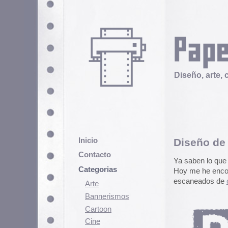
Diseño, arte, cultura popular
Inicio
Diseño de cajas de ce
Contacto
Ya saben lo que nos gustan por aq
Categorias
Hoy me he encontrado en el flick
escaneados de
cajas de cerillas
c
Arte
Bannerismos
Cartoon
Cine
Cómic
Demencia
Diseño
Ediciones
Discontinuas