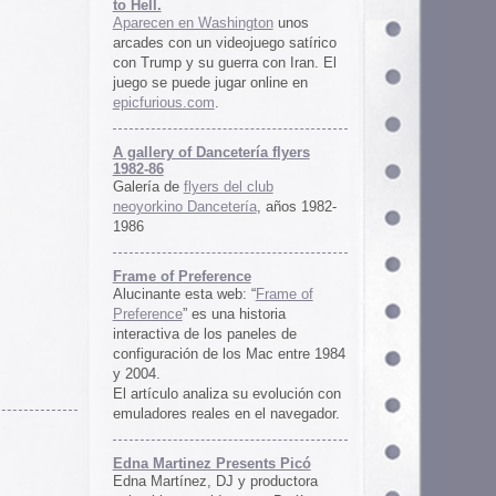
ría flyers
 club
ía
, años 1982-
e
 “
Frame of
istoria
neles de
 Mac entre 1984
u evolución con
 el navegador.
ents Picó
 productora
 en Berlín,
oro al
l Picó, la
ultura del
definido las
 Barranquilla
nts Picó:
re From The
n
Un vistazo al