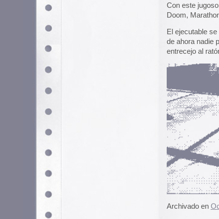
The I.T. Crowd
En el equipo de Papel Continuo,
cafre de los 80, como The Young
Cuando pensábamos que ya era im
The I.T. Crowd: una comedia de s
4.
La serie cuenta las aventuras de
departamento de tecnologías de l
su jefa Jen, que es una nulidad e
Los argumentos son simplemente t
guiños para los televidentes más
Si usted no ha visto The I.T Cro
preocupe: en un canal de Stage 6,
primera temporada en V.O con sub
puntualmente los capítulos de la
Actualizado 2025.
Stage 6 Murió
The IT Crowd Season 01
(Archiv
The IT Crowd Season 02
(Archive
The IT Crowd Season 03
(Archive
The IT Crowd Season 04
(Archive
Descargar subtítulos the The I.T.
Bola extra: También en archive.o