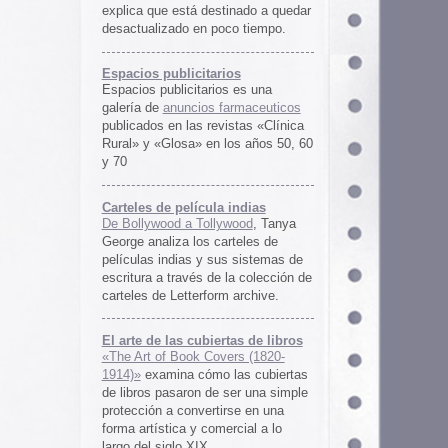
rtas de libros
ers (1820-
 las cubiertas
 ser una simple
irse en una
ercial a lo