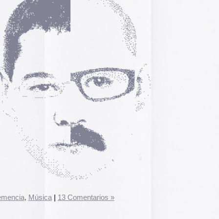
El arte de las cubie
«The Art of Book Cov
1914)»
examina cómo
de libros pasaron de
|
13 Comentarios »
protección a convert
forma artística y com
largo del siglo XIX.
Ver más >>
Archivos
2026
años 60 y 70.
2025
en
 desactivados
2024
Discos
2023
rusos
2022
2021
2020
2019
ón.
2018
, el gobierno de Estados Unidos decide vender el estado de
2017
 El nombre del nuevo estado se cambia por «Los Disneys».
2016
 el reino mágico, aniquilar a turistas, niños y personajes de
enizada de Walt Disney.
2015