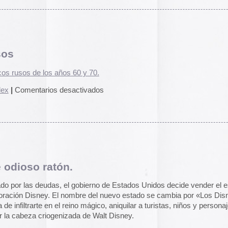
2014
esenta el juego
Los Disneys
: un videojuego gratuito al estilo
2013
2012
 en versiones para Mac, Windows y Linux, así que a partir
 se puede pegar el gustazo de meterle un tiro en el
2011
2010
2009
2008
2007
2006
2005
2004
os »