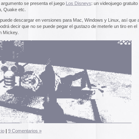
 somos grandes admiradores de la comedia británica más
 Ones, Blackadder, Bottom etc.
posible realizar teleseries como aquellas, descubrimos
ituación británica escrita por Graham Linehan para Channel
 Roy y Moss: dos inadaptados que trabajan en el
a información en el sótano de una gran empresa junto con
n cuanto a conocimientos informáticos.
ronchantes, y la trama y los decorados están repletos de
 geeks.
wd, es que usted es del pasado (Como diría Roy). Pero no se
 se pueden ver y descargar todos los capítulos de la
títulos en castellano, y también se están subiendo
 segunda temporada que están en emisión en la actualidad.
 hace mucho, pero nos queda Archive.org
e.org)
.org)
.org)
.org)
 Crowd.
rg, las ISO completas de
las 4 temporadas en torrent
.