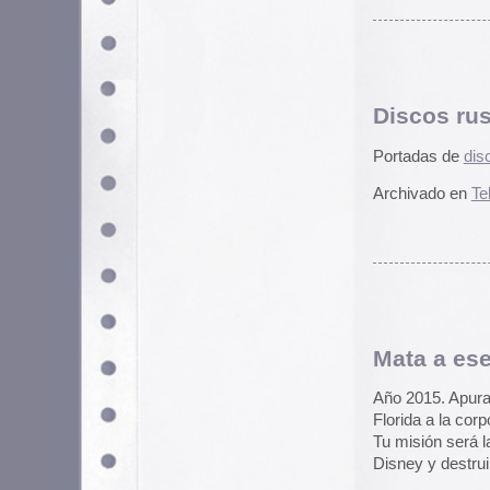
Con este jugoso argumento se pr
Doom, Marathon, Quake etc.
El ejecutable se puede descargar
de ahora nadie podrá decir que no
entrecejo al ratón Mickey.
Archivado en
Ocio
|
9 Comentari