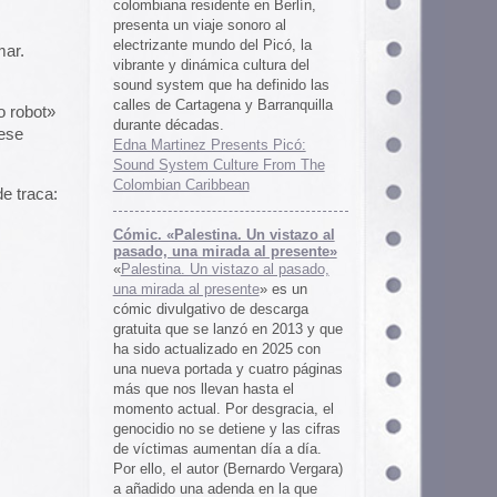
 al presente»
zo al pasado,
te
» es un
 descarga
ó en 2013 y que
en 2025 con
cuatro páginas
asta el
desgracia, el
ne y las cifras
 día a día.
ernardo Vergara)
a en la que
tinado a quedar
oco tiempo.
ios
os es una
farmaceuticos
istas «Clínica
los años 50, 60
 indias
ywood
, Tanya
arteles de
us sistemas de
 la colección de
m archive.