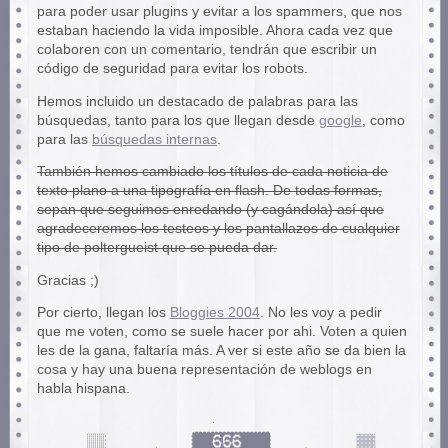
para poder usar plugins y evitar a los spammers, que nos
estaban haciendo la vida imposible. Ahora cada vez que
colaboren con un comentario, tendrán que escribir un
código de seguridad para evitar los robots.
Hemos incluido un destacado de palabras para las
búsquedas, tanto para los que llegan desde
google
, como
para las
búsquedas internas
.
También hemos cambiado los títulos de cada noticia de
texto plano a una tipografía en flash. De todas formas,
sepan que seguimos enredando (y cagándola) así que
agradeceremos los testeos y los pantallazos de cualquier
tipo de poltergueist que se pueda dar.
Gracias ;)
Por cierto, llegan los
Bloggies 2004
. No les voy a pedir
que me voten, como se suele hacer por ahi. Voten a quien
les de la gana, faltaría más. A ver si este año se da bien la
cosa y hay una buena representación de weblogs en
habla hispana.