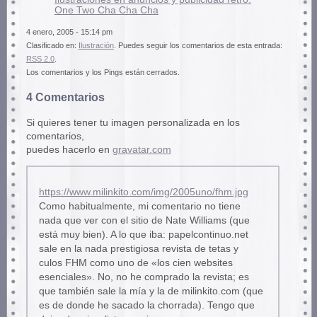
One Two Cha Cha Cha
4 enero, 2005 - 15:14 pm
Clasificado en:
Ilustración
. Puedes seguir los comentarios de esta entrada:
RSS 2.0
.
Los comentarios y los Pings están cerrados.
4 Comentarios
Si quieres tener tu imagen personalizada en los
comentarios,
puedes hacerlo en
gravatar.com
https://www.milinkito.com/img/2005uno/fhm.jpg
Como habitualmente, mi comentario no tiene
nada que ver con el sitio de Nate Williams (que
está muy bien). A lo que iba: papelcontinuo.net
sale en la nada prestigiosa revista de tetas y
culos FHM como uno de «los cien websites
esenciales». No, no he comprado la revista; es
que también sale la mía y la de milinkito.com (que
es de donde he sacado la chorrada). Tengo que