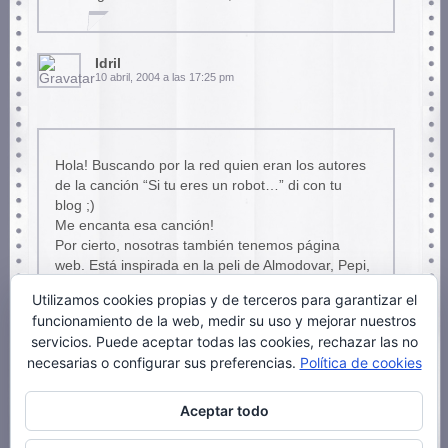
Idril
10 abril, 2004 a las 17:25 pm
Hola! Buscando por la red quien eran los autores
de la canción “Si tu eres un robot…” di con tu
blog ;)
Me encanta esa canción!
Por cierto, nosotras también tenemos página
web. Está inspirada en la peli de Almodovar, Pepi,
Luci, Bom y las chicas del montón. Lo que pasa
Utilizamos cookies propias y de terceros para garantizar el
es que está en galego, no creo que tengas
funcionamiento de la web, medir su uso y mejorar nuestros
problema por entenderlo.
servicios. Puede aceptar todas las cookies, rechazar las no
Un saludo!
necesarias o configurar sus preferencias.
Política de cookies
Aceptar todo