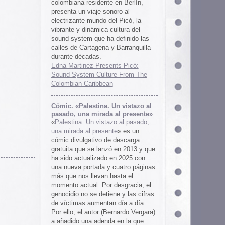
 al presente»
zo al pasado,
te
» es un
 descarga
ó en 2013 y que
en 2025 con
cuatro páginas
asta el
desgracia, el
ne y las cifras
 día a día.
ernardo Vergara)
a en la que
tinado a quedar
oco tiempo.
ios
os es una
farmaceuticos
istas «Clínica
los años 50, 60
 indias
ywood
, Tanya
arteles de
us sistemas de
 la colección de
m archive.