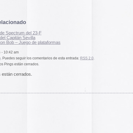
pasado, una mirada
«
Palestina. Un vista
una mirada al presen
cómic divulgativo de
gratuita que se lanz
ha sido actualizado 
una nueva portada y 
más que nos llevan h
momento actual. Por 
genocidio no se detie
de víctimas aumentan
Por ello, el autor (B
a añadido una adend
explica que está des
desactualizado en p
Espacios publicitar
Espacios publicitari
galería de
anuncios 
publicados en las rev
Rural» y «Glosa» en 
y 70
Carteles de película
De Bollywood a Toll
George analiza los c
películas indias y s
escritura a través de
carteles de Letterfor