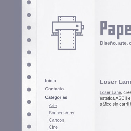
Diseño, arte, cultura popular
Inicio
Loser Lane
Contacto
Loser Lane
, creado por
Marie Le
Categorias
estética ASCII en el que se trata
tráfico sin carril bicicleta.
Arte
Bannerismos
Cartoon
Cine
Cómic
Demencia
Diseño
Ediciones
Discontinuas