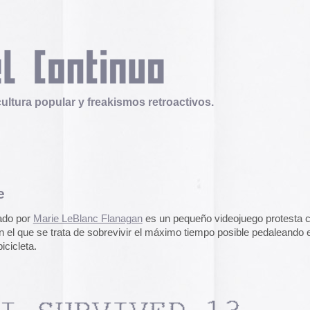
 y freakismos retroactivos.
Telex
Durruti, t’estimo
Blanc Flanagan
es un pequeño videojuego protesta con
Tuli Márquez y Guill
 de sobrevivir el máximo tiempo posible pedaleando entre el
publican la ópera roc
famoso anarquista e
disco doble y lo llev
en octubre.
Durruti, t
Operation Epic Furi
to Hell.
Aparecen en Washin
arcades con un video
con Trump y su guerr
juego se puede jugar
epicfurious.com
.