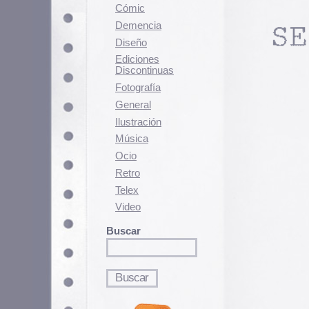
Fotografí­a
General
Ilustración
Música
Ocio
Retro
Telex
Video
Buscar
Contenido relacionado
El juego de Spectrum del
El juego del Capitán Sevil
One Button Bob – Juego 
25 noviembre, 2024 - 10:42 am
Clasificado en:
Ocio
. Puedes seguir los
Los comentarios y los Pings están cerra