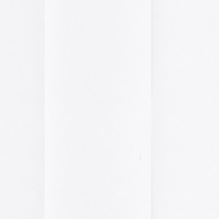
El arte de las cubie
«The Art of Book Cov
1914)»
examina cómo
de libros pasaron de
protección a convert
forma artística y com
largo del siglo XIX.
Ver más >>
Archivos
2026
2025
2024
2023
2022
2021
2020
2019
2018
2017
2016
2015