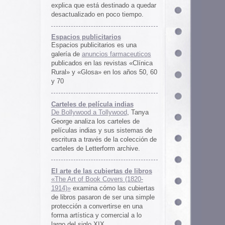
rtas de libros
ers (1820-
 las cubiertas
 ser una simple
irse en una
ercial a lo