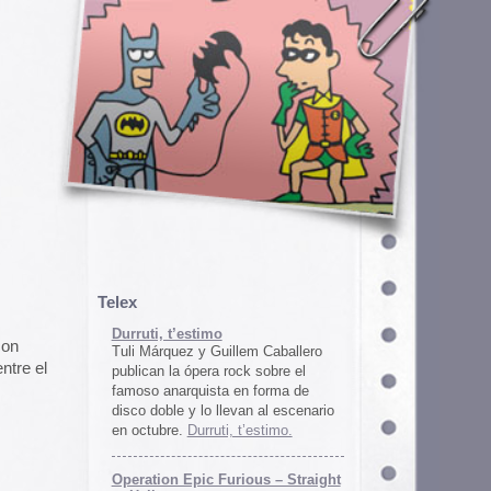
em Caballero
k sobre el
n forma de
an al escenario
’estimo.
ous – Straight
gton
unos
juego satírico
a con Iran. El
 online en