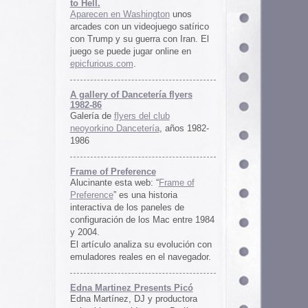
ría flyers
 club
ía
, años 1982-
e
 “
Frame of
istoria
neles de
 Mac entre 1984
u evolución con
 el navegador.
ents Picó
 productora
 en Berlín,
oro al
l Picó, la
ultura del
definido las
 Barranquilla
nts Picó:
re From The
n
Un vistazo al