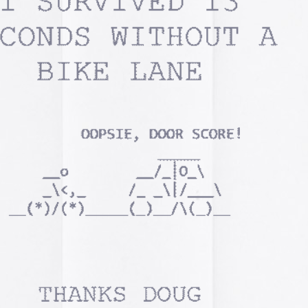
A gallery of Dancete
1982-86
Galería de
flyers del
neoyorkino Danceter
1986
Frame of Preferenc
Alucinante esta web:
Preference
” es una h
interactiva de los pa
configuración de los
y 2004.
El artículo analiza s
emuladores reales en
Edna Martinez Pres
Edna Martínez, DJ y
colombiana residente
presenta un viaje son
electrizante mundo de
vibrante y dinámica c
sound system que ha 
calles de Cartagena y
 23-F
durante décadas.
la
Edna Martinez Prese
de plataformas
Sound System Cultu
Colombian Caribbea
 comentarios de esta entrada:
RSS 2.0
.
Cómic. «Palestina. 
dos.