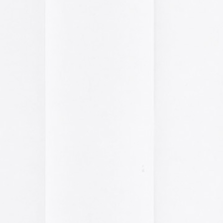
2014
2013
2012
2011
2010
2009
2008
2007
2006
2005
el funcionamiento de la web,
2004
das las cookies, rechazar las
Aceptar todo
Rechazar
lítica de cookies