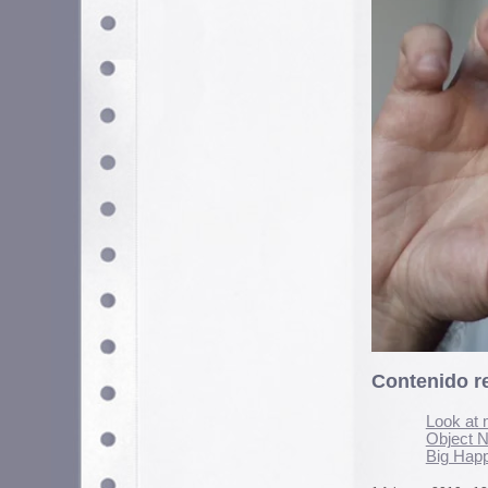
Contenido relacionado
Look at me – Fotografías
Object Not Found – Fotog
Big Happy Fun House: Fo
1 febrero, 2019 - 12:18 pm
Clasificado en:
Fotografí­a
. Puedes segui
Los comentarios y los Pings están cerra
Los comentarios están cerrados.