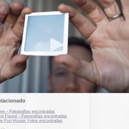
El arte de las cubie
«The Art of Book Cov
1914)»
examina cómo
 encontradas
de libros pasaron de
rafías encontradas
protección a convert
tos encontradas
forma artística y com
largo del siglo XIX.
r los comentarios de esta entrada:
RSS 2.0
.
Ver más >>
dos.
Archivos
2026
2025
2024
2023
2022
2021
2020
2019
2018
2017
2016
2015