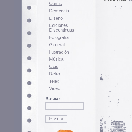
Fotografí­a
General
Ilustración
Música
Ocio
Retro
Telex
Video
Buscar