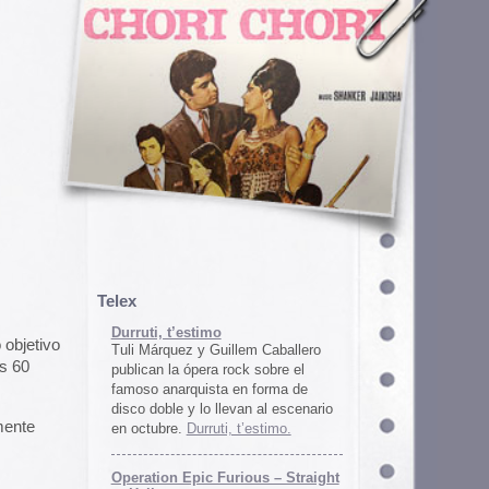
em Caballero
k sobre el
n forma de
an al escenario
’estimo.
ous – Straight
gton
unos
juego satírico
a con Iran. El
 online en