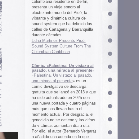
 al presente»
zo al pasado,
te
» es un
 descarga
ó en 2013 y que
en 2025 con
cuatro páginas
asta el
desgracia, el
ne y las cifras
 día a día.
ernardo Vergara)
a en la que
tinado a quedar
oco tiempo.
ios
os es una
farmaceuticos
istas «Clínica
los años 50, 60
 indias
ywood
, Tanya
arteles de
us sistemas de
 la colección de
m archive.