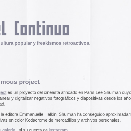
 y freakismos retroactivos.
ect
Telex
Durruti, t’estimo
o del cineasta afincado en París Lee Shulman cuyo objetivo
Tuli Márquez y Guill
r negativos fotográficos y diapositivas desde los años 60
publican la ópera roc
famoso anarquista e
disco doble y lo llev
nuelle Halkin, Shulman ha conseguido aproximadamente
en octubre.
Durruti, t
dacrome de mercadillos y archivos personales.
Operation Epic Furi
cuenta de
instagram
to Hell.
Aparecen en Washin
arcades con un video
con Trump y su guerr
juego se puede jugar
epicfurious.com
.