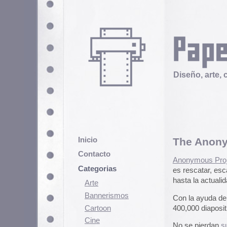
Diseño, arte, cultura popular
Inicio
The Anonymous proj
Contacto
Anonymous Project
es un proyect
Categorias
es rescatar, escanear y digitaliza
hasta la actualidad.
Arte
Bannerismos
Con la ayuda de la editora Emma
Cartoon
400,000 diapositivas en color Ko
Cine
No se pierdan
su galería
, ni su 
Cómic
Demencia
Diseño
Ediciones
Discontinuas