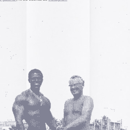
A gallery of Dancete
1982-86
Galería de
flyers del
neoyorkino Danceter
1986
Frame of Preferenc
Alucinante esta web:
Preference
” es una h
interactiva de los pa
configuración de los
y 2004.
El artículo analiza s
emuladores reales en
Edna Martinez Pres
Edna Martínez, DJ y
colombiana residente
presenta un viaje son
electrizante mundo de
vibrante y dinámica c
sound system que ha 
calles de Cartagena y
durante décadas.
Edna Martinez Prese
Sound System Cultu
Colombian Caribbea
Cómic. «Palestina. 