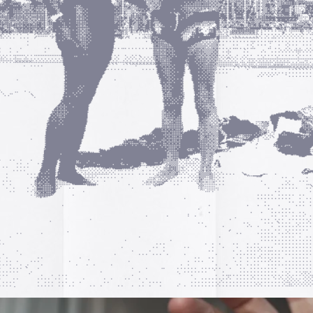
pasado, una mirada
«
Palestina. Un vista
una mirada al presen
cómic divulgativo de
gratuita que se lanz
ha sido actualizado 
una nueva portada y 
más que nos llevan h
momento actual. Por 
genocidio no se detie
de víctimas aumentan
Por ello, el autor (B
a añadido una adend
explica que está des
desactualizado en p
Espacios publicitar
Espacios publicitari
galería de
anuncios 
publicados en las rev
Rural» y «Glosa» en 
y 70
Carteles de película
De Bollywood a Toll
George analiza los c
películas indias y s
escritura a través de
carteles de Letterfor