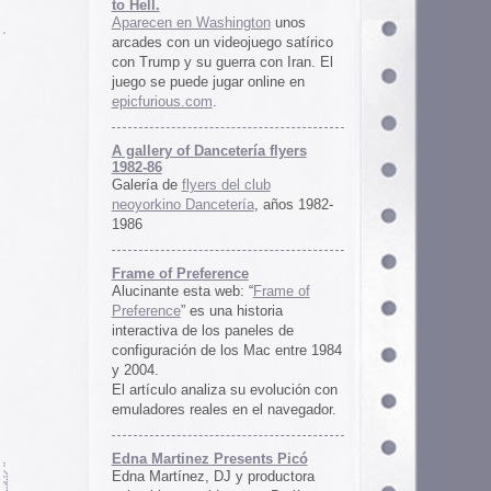
ría flyers
 club
ía
, años 1982-
e
 “
Frame of
istoria
neles de
 Mac entre 1984
u evolución con
 el navegador.
ents Picó
 productora
 en Berlín,
oro al
l Picó, la
ultura del
definido las
 Barranquilla
nts Picó:
re From The
n
Un vistazo al