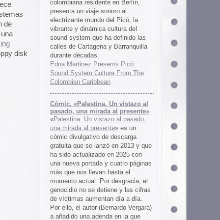
 al presente»
zo al pasado,
te
» es un
 descarga
ó en 2013 y que
en 2025 con
cuatro páginas
asta el
desgracia, el
ne y las cifras
 día a día.
ernardo Vergara)
a en la que
tinado a quedar
oco tiempo.
ios
os es una
farmaceuticos
istas «Clínica
los años 50, 60
 indias
ywood
, Tanya
arteles de
us sistemas de
 la colección de
m archive.