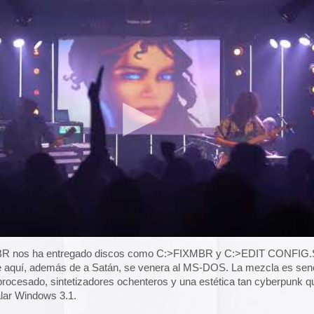
A gallery of Dancete
1982-86
Galería de
flyers del
neoyorkino Danceter
1986
Frame of Preferenc
Alucinante esta web:
Preference
” es una h
interactiva de los pa
configuración de los
y 2004.
El artículo analiza s
gado discos como C:>FIXMBR y C:>EDIT CONFIG.SYS,
emuladores reales en
 a Satán, se venera al MS-DOS. La mezcla es sencilla pero
etizadores ochenteros y una estética tan cyberpunk que te dan
Edna Martinez Pres
Edna Martínez, DJ y
colombiana residente
igue una estética tan purista del ASCII art que parece
presenta un viaje son
rtadas y elementos gráficos emulan interfaces de sistemas
electrizante mundo de
ódigo en verde fosforito sobre negro. La combinación de
vibrante y dinámica c
s y símbolos ocultistas hace que cada álbum parezca una
sound system que ha 
re de algún servidor demoniaco. Entre su
merchandising
calles de Cartagena y
nilo o CDs editados en un formato que simula un floppy disk
durante décadas.
o camisetas con su simbología en ASCII.
Edna Martinez Prese
Sound System Cultu
Colombian Caribbea
Cómic. «Palestina. 