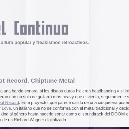
 y freakismos retroactivos.
Chiptune Metal
Telex
Durruti, t’estimo
ra, si los discos duros hicieran headbanging y si los virus
Tuli Márquez y Guill
o de guitarra más heavy que el viento, seguramente sonarían
publican la ópera roc
proyecto, que parece salido de una disquetera poseída, es el
famoso anarquista e
disco doble y lo llev
no que no se conforma con el metal tradicional y decidió
en octubre.
Durruti, t
hasta hacerlo sonar como el soundtrack del DOOM en MIDI,
agner digitalizado.
Operation Epic Furi
to Hell.
Aparecen en Washin
arcades con un video
con Trump y su guerr
juego se puede jugar
epicfurious.com
.