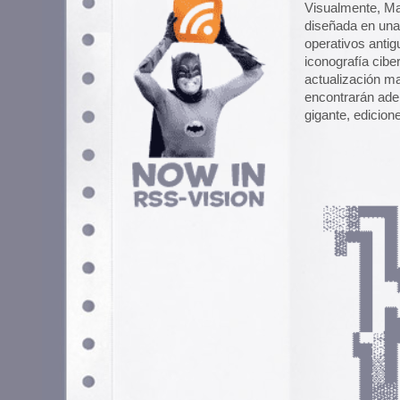
MBR en 2024 nos trajo su última 
incluye tracks como BIOS, MO
Para celebrarlo, en 2025 se unen 
en Bilbao, Barcelona y Madrid, 
eléctrica del país.
Pero atención, porque Victor Lov
fusiona metal y 8 bits, sino que 
toma el sonido de los míticos ge