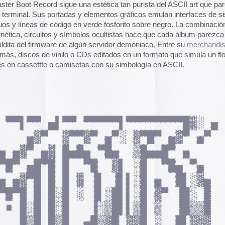
pasado, una mirada
«
Palestina. Un vista
una mirada al presen
cómic divulgativo de
gratuita que se lanz
ha sido actualizado 
una nueva portada y 
más que nos llevan h
momento actual. Por 
genocidio no se detie
de víctimas aumentan
Por ello, el autor (B
a añadido una adend
explica que está des
desactualizado en p
Espacios publicitar
Espacios publicitari
galería de
anuncios 
publicados en las rev
Rural» y «Glosa» en 
y 70
bestia: Hardwarez, editado por Metal Blade Records, que
BO, CPU o GPU.
a Igorrr e Imperial Triumphant en una gira que hará escala
Carteles de película
De Bollywood a Toll
donde probablemente provoquen BSODs en la infraestructura
George analiza los c
películas indias y s
escritura a través de
e no solo ha creado un sistema operativo musical que
carteles de Letterfor
también tiene un proyecto hermano:
Keygen Church
, que
neradores de seriales de los 2000 y los transforma en himnos