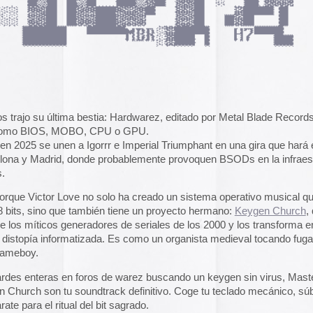
El arte de las cubie
atizada. Es como un organista medieval tocando fugas de
«The Art of Book Cov
1914)»
examina cómo
de libros pasaron de
 foros de warez buscando un keygen sin virus, Master Boot
protección a convert
undtrack definitivo. Coge tu teclado mecánico, súbele el
forma artística y com
 del bit sagrado.
largo del siglo XIX.
Youtube:
Spread the code !
Ver más >>
is Nau
por el descubrimiento.
Archivos
2026
vyes en ASCII
ers
2025
matriciales
2024
2023
os comentarios de esta entrada:
RSS 2.0
.
2022
dos.
2021
2020
2019
2018
2017
2016
2015