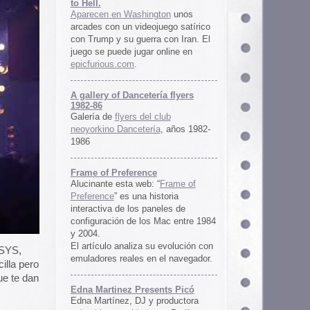
ría flyers
 club
ía
, años 1982-
e
 “
Frame of
istoria
neles de
 Mac entre 1984
u evolución con
 el navegador.
ents Picó
 productora
 en Berlín,
oro al
l Picó, la
ultura del
definido las
 Barranquilla
nts Picó:
re From The
n
Un vistazo al