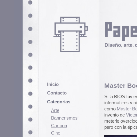
Diseño, arte, cultura popular
Inicio
Master Boot Record. 
Contacto
Si la BIOS tuviera una banda sono
Categorias
informáticos vinieran con un sol
como
Master Boot Record
. Este 
Arte
invento de
Victor Love
, un italia
Bannerismos
meterle overclocking al género 
Cartoon
pero con la épica de un Richard W
Cine
Cómic
Demencia
Diseño
Ediciones
Discontinuas