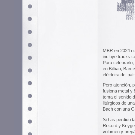
litúrgicos de una distopía inform
Bach con una Gameboy.
Si has perdido tardes enteras en
Record y Keygen Church son tu so
volumen y prepárate para el ritual
Por último, les dejo su canal de 
Gracias a
Fanta
y
Post Apocalips
Contenido relacionado
Ascii Rock – Videos hea
Heavy Metal Concert Fly
Sinfonía para impresoras 
4 marzo, 2025 - 10:45 am
Clasificado en:
Música
. Puedes seguir l
Los comentarios y los Pings están cerra
Los comentarios están cerrados.