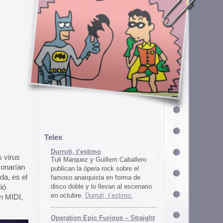
em Caballero
k sobre el
n forma de
an al escenario
’estimo.
ous – Straight
gton
unos
juego satírico
a con Iran. El
 online en