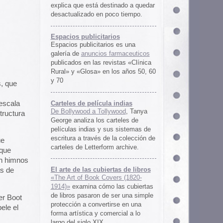
rtas de libros
ers (1820-
 las cubiertas
 ser una simple
irse en una
ercial a lo