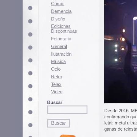
Fotografí­a
General
Ilustración
Música
Ocio
Retro
Telex
Video
Buscar
Desde 2016, MBR nos ha entre
confirmando que aquí, además de
letal: metal ultraprocesado, sint
ganas de reinstalar Windows 3.1.
Visualmente, Master Boot Record s
diseñada en una terminal. Sus po
operativos antiguos y líneas de c
iconografía cibernética, circuito
actualización maldita del firmwa
encontrarán además, discos de vi
gigante, ediciones en cassettte 