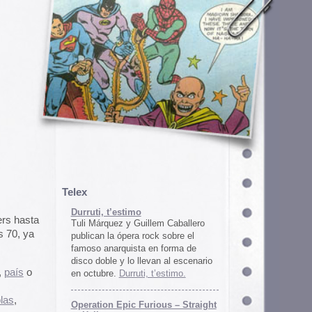
em Caballero
k sobre el
n forma de
an al escenario
’estimo.
ous – Straight
gton
unos
juego satírico
a con Iran. El
 online en