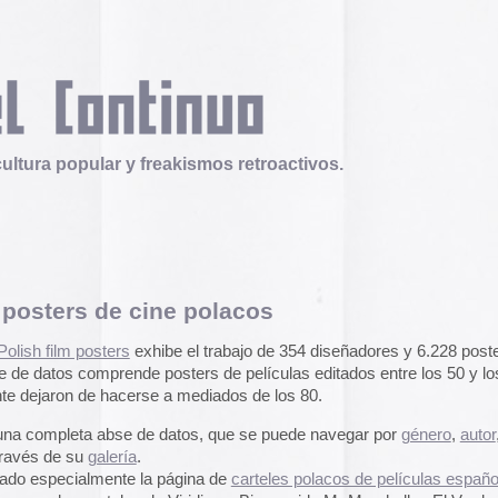
 y freakismos retroactivos.
 cine polacos
Telex
Durruti, t’estimo
s
exhibe el trabajo de 354 diseñadores y 6.228 posters hasta
Tuli Márquez y Guill
nde posters de películas editados entre los 50 y los 70, ya
publican la ópera roc
erse a mediados de los 80.
famoso anarquista e
disco doble y lo llev
se de datos, que se puede navegar por
género
,
autor
,
país
o
en octubre.
Durruti, t
ía
.
e la página de
carteles polacos de películas españolas
,
Operation Epic Furi
es de Viridiana, Bienvenido Mr Marshall, o El Verdugo, que
to Hell.
Aparecen en Washin
arcades con un video
con Trump y su guerr
juego se puede jugar
epicfurious.com
.