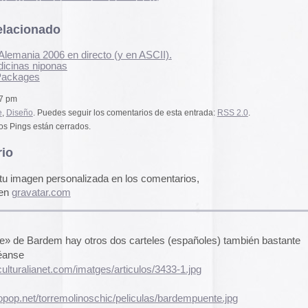
pasado, una mirada
«
Palestina. Un vista
alizada en los comentarios,
una mirada al presen
cómic divulgativo de
gratuita que se lanz
ha sido actualizado 
una nueva portada y 
 otros dos carteles (españoles) también bastante
más que nos llevan h
momento actual. Por 
genocidio no se detie
imatges/articulos/3433-1.jpg
de víctimas aumentan
Por ello, el autor (B
inoschic/peliculas/bardempuente.jpg
a añadido una adend
motocicleta es muy plástico. Juá.
explica que está des
desactualizado en p
Espacios publicitar
Espacios publicitari
galería de
anuncios 
publicados en las rev
m
Rural» y «Glosa» en 
y 70
Carteles de película
De Bollywood a Toll
George analiza los c
películas indias y s
escritura a través de
carteles de Letterfor