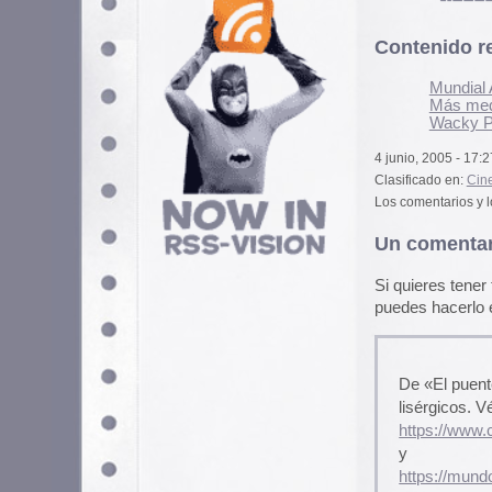
Si quieres tener tu imagen person
puedes hacerlo en
gravatar.com
De «El puente» de Bardem hay
lisérgicos. Véanse
https://www.culturalianet.com/
y
https://mundopop.net/torremol
Pero es que Alfredo Landa en 
Koniec.
Ernesto Rodera
6 junio, 2005 a las 9:25 a