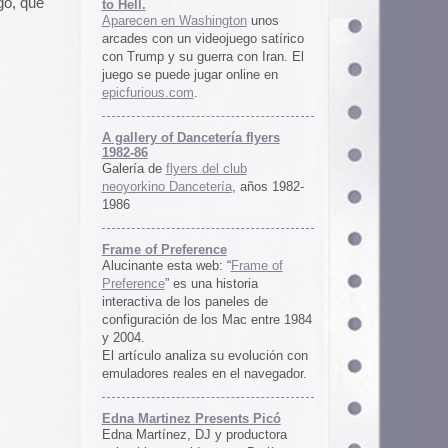
ría flyers
 club
ía
, años 1982-
e
 “
Frame of
istoria
neles de
 Mac entre 1984
u evolución con
 el navegador.
ents Picó
 productora
 en Berlín,
oro al
l Picó, la
ultura del
definido las
 Barranquilla
nts Picó:
re From The
n
Un vistazo al