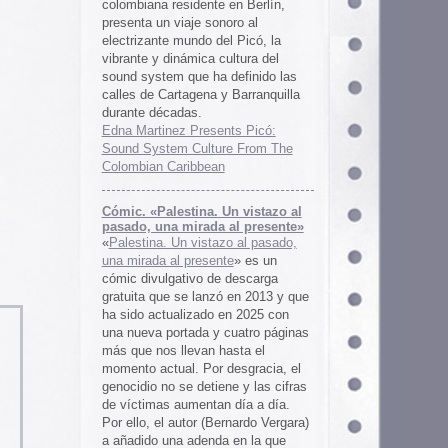
 al presente»
zo al pasado,
te
» es un
 descarga
ó en 2013 y que
en 2025 con
cuatro páginas
asta el
desgracia, el
ne y las cifras
 día a día.
ernardo Vergara)
a en la que
tinado a quedar
oco tiempo.
ios
os es una
farmaceuticos
istas «Clínica
los años 50, 60
 indias
ywood
, Tanya
arteles de
us sistemas de
 la colección de
m archive.