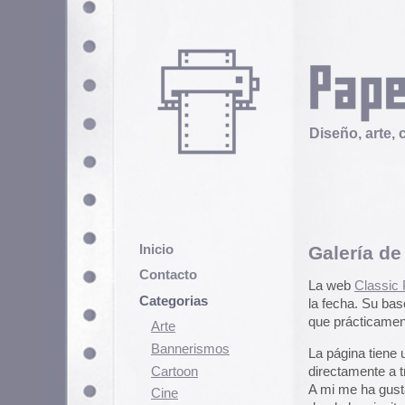
Diseño, arte, cultura popular
Inicio
Galería de posters de
Contacto
La web
Classic Polish film poster
Categorias
la fecha. Su base de datos compre
que prácticamente dejaron de hac
Arte
Bannerismos
La página tiene una completa ab
Cartoon
directamente a través de su
galer
A mi me ha gustado especialment
Cine
donde hay joyitas como los cartel
Cómic
ilustra este artículo.
Demencia
Diseño
Ediciones
Discontinuas