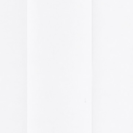
2014
2013
2012
2011
2010
2009
2008
2007
2006
2005
el funcionamiento de la web,
2004
das las cookies, rechazar las
Aceptar todo
Rechazar
lítica de cookies