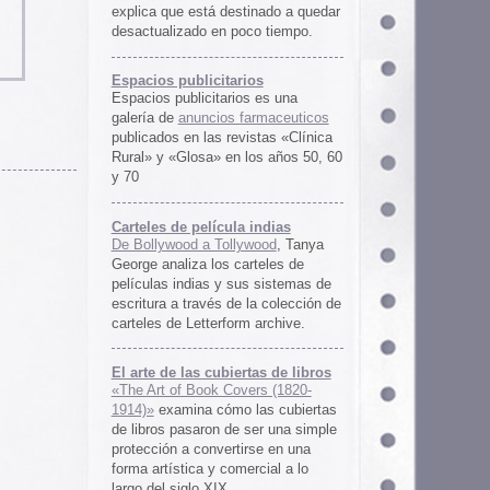
rtas de libros
ers (1820-
 las cubiertas
 ser una simple
irse en una
ercial a lo