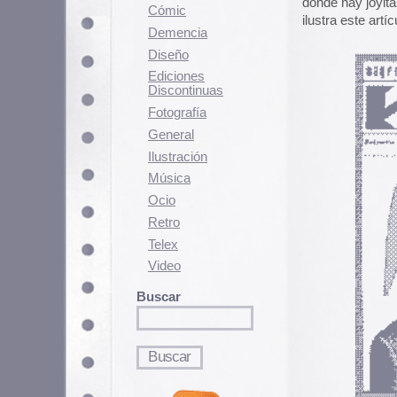
Fotografí­a
General
Ilustración
Música
Ocio
Retro
Telex
Video
Buscar
Contenido relacionado
Mundial Alemania 2006 en 
Más medicinas niponas
Wacky Packages
4 junio, 2005 - 17:27 pm
Clasificado en:
Cine
,
Diseño
. Puedes se
Los comentarios y los Pings están cerra
Un comentario