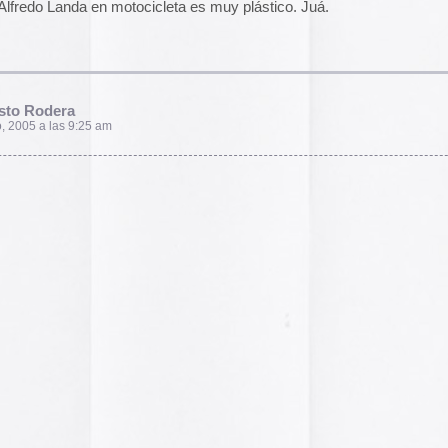
El arte de las cubie
«The Art of Book Cov
1914)»
examina cómo
de libros pasaron de
protección a convert
forma artística y com
largo del siglo XIX.
Ver más >>
Archivos
2026
2025
2024
2023
2022
2021
2020
2019
2018
2017
2016
2015