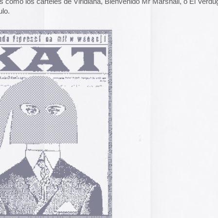
A gallery of Dancete
1982-86
Galería de
flyers del
neoyorkino Danceter
1986
Frame of Preferenc
Alucinante esta web:
Preference
” es una h
interactiva de los pa
configuración de los
y 2004.
El artículo analiza s
emuladores reales en
Edna Martinez Pres
Edna Martínez, DJ y
colombiana residente
presenta un viaje son
electrizante mundo de
vibrante y dinámica c
sound system que ha 
directo (y en ASCII).
calles de Cartagena y
durante décadas.
Edna Martinez Prese
Sound System Cultu
guir los comentarios de esta entrada:
RSS 2.0
.
Colombian Caribbea
dos.
Cómic. «Palestina. 