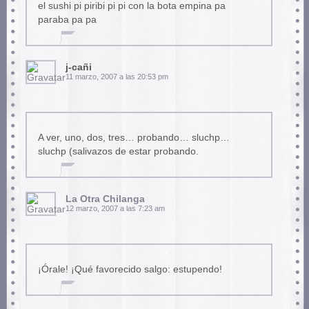
el sushi pi piribi pi pi con la bota empina pa
paraba pa pa
j-cañi
11 marzo, 2007 a las 20:53 pm
A ver, uno, dos, tres… probando… sluchp…
sluchp (salivazos de estar probando.
La Otra Chilanga
12 marzo, 2007 a las 7:23 am
¡Órale! ¡Qué favorecido salgo: estupendo!