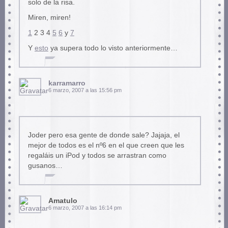
solo de la risa.
Miren, miren!
1
2 3 4
5
6
y
7
Y
esto
ya supera todo lo visto anteriormente…
karramarro
6 marzo, 2007 a las 15:56 pm
Joder pero esa gente de donde sale? Jajaja, el
mejor de todos es el nº6 en el que creen que les
regaláis un iPod y todos se arrastran como
gusanos…
Amatulo
6 marzo, 2007 a las 16:14 pm