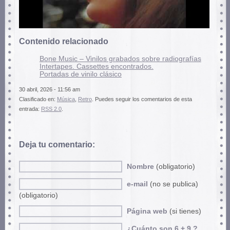
Contenido relacionado
Bone Music – Vinilos grabados sobre radiografías
Intertapes. Cassettes encontrados.
Portadas de vinilo clásico
30 abril, 2026 - 11:56 am
Clasificado en:
Música
,
Retro
. Puedes seguir los comentarios de esta
entrada:
RSS 2.0
.
Deja tu comentario:
Nombre
(obligatorio)
e-mail
(no se publica)
(obligatorio)
Página web
(si tienes)
¿Cuánto son 6 + 9 ?