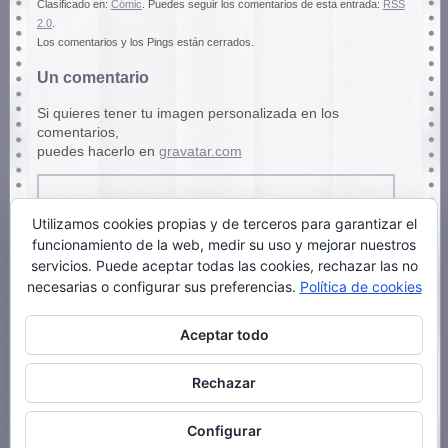
Clasificado en:
Cómic
. Puedes seguir los comentarios de esta entrada:
RSS
2.0
.
Los comentarios y los Pings están cerrados.
Un comentario
Si quieres tener tu imagen personalizada en los
comentarios,
puedes hacerlo en
gravatar.com
Me encanta el estilo de Juan Berrio, esa
Utilizamos cookies propias y de terceros para garantizar el
combinación de línea y gris-frotado, es sutil,
funcionamiento de la web, medir su uso y mejorar nuestros
encantadora, le da una sensación de cercanía,
servicios. Puede aceptar todas las cookies, rechazar las no
del día a día.
necesarias o configurar sus preferencias.
Política de cookies
Aceptar todo
MN
9 enero, 2015 a las 14:37 pm
Rechazar
Configurar