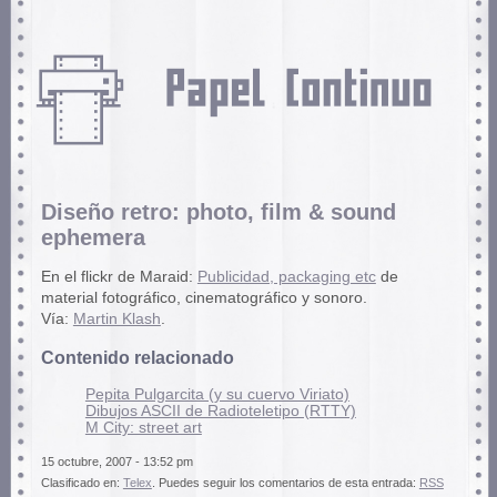
Diseño retro: photo, film & sound
ephemera
En el flickr de Maraid:
Publicidad, packaging etc
de
material fotográfico, cinematográfico y sonoro.
Vía:
Martin Klash
.
Contenido relacionado
Pepita Pulgarcita (y su cuervo Viriato)
Dibujos ASCII de Radioteletipo (RTTY)
M City: street art
15 octubre, 2007 - 13:52 pm
Clasificado en:
Telex
. Puedes seguir los comentarios de esta entrada:
RSS