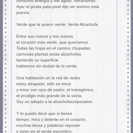
consumo energía y me agoto..retransmito:
Ayer el pirata pata-pixel dijo sin animos esta
poesía:
.
Verde que te quiero verde; Verde Alcachofa
.
Entre sus manos y mis manos
el corazón más verde, que queríamos
Todas las hojas en el camino chupadas
carnosas plantas estas alcachofas
lamiendo su superficie
hablamos sin dudad de lo verde.
.
Una habitación en la red de redes
estoy atrapado, sólo se mirar
y mirar con ojos de padre; el transgénico,
el prodigio más grande de la secta.
Soy un adepto a la alcachofacorporation.
.
Y te puedo decir que si tienes
tiempo, mira y detente en el corazón,
muchas letras y palabras reposan
y viven en el verde escombro.