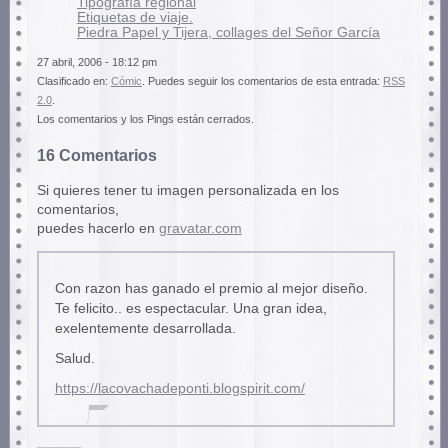
Tipografía regional
Etiquetas de viaje.
Piedra Papel y Tijera, collages del Señor García
27 abril, 2006 - 18:12 pm
Clasificado en:
Cómic
. Puedes seguir los comentarios de esta entrada:
RSS
2.0
.
Los comentarios y los Pings están cerrados.
16 Comentarios
Si quieres tener tu imagen personalizada en los
comentarios,
puedes hacerlo en
gravatar.com
Con razon has ganado el premio al mejor diseño.
Te felicito.. es espectacular. Una gran idea,
exelentemente desarrollada.
Salud.
https://lacovachadeponti.blogspirit.com/