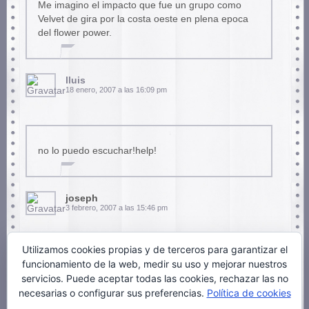
Me imagino el impacto que fue un grupo como
Velvet de gira por la costa oeste en plena epoca
del flower power.
lluis
18 enero, 2007 a las 16:09 pm
no lo puedo escuchar!help!
joseph
3 febrero, 2007 a las 15:46 pm
Utilizamos cookies propias y de terceros para garantizar el
funcionamiento de la web, medir su uso y mejorar nuestros
que chido que esta lo de velveth undergraund
servicios. Puede aceptar todas las cookies, rechazar las no
yeah !!!!!!
necesarias o configurar sus preferencias.
Política de cookies