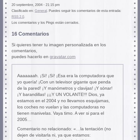
20 septiembre, 2004 - 21:15 pm
Clasificado en:
General
. Puedes seguir los comentarios de esta entrada:
RSS 2.0
.
Los comentarios y los Pings están cerrados.
16 Comentarios
Si quieres tener tu imagen personalizada en los
comentarios,
puedes hacerlo en
gravatar.com
Aaaaaaah. ¡Sí! ¡Sí! ¡Esa era la computadora que
yo quería! ¡Con un televisor gigante que penda
de la pared! ¡Y manómetros y clavijas! ¡Y sónar!
¡Y barandillas! ¡¡¡Y UN VOLANTE!!! Dios, ya
estamos en el 2004 y no llevamos esquijamas,
los coches no vuelan y las computadoras no
tienen manivelas. Vaya timo. A ver si para el
2005…
Comentario no relacionado: «…la tentación (no
dejen de visitarla ni, ya que estamos: