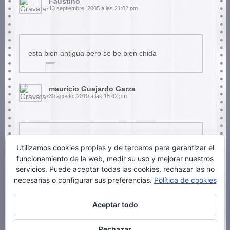
Faustino
13 septiembre, 2005 a las 21:02 pm
esta bien antigua pero se be bien chida
mauricio Guajardo Garza
30 agosto, 2010 a las 15:42 pm
que feo que eres faustino me aburroooo es una
Utilizamos cookies propias y de terceros para garantizar el
pagina rollera y pedorroa mauricio me encantas
funcionamiento de la web, medir su uso y mejorar nuestros
monada
servicios. Puede aceptar todas las cookies, rechazar las no
quieres acostarte con migo¿? tinitintintin♪
necesarias o configurar sus preferencias.
Política de cookies
Aceptar todo
anonimo
20 octubre, 2010 a las 11:36 am
Rechazar