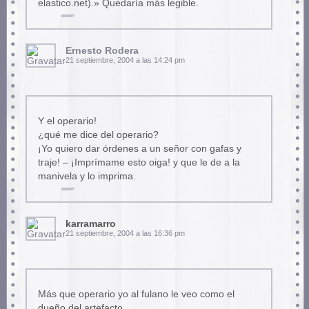
elastico.net).» Quedaría más legible.
Ernesto Rodera
21 septiembre, 2004 a las 14:24 pm
Y el operario!
¿qué me dice del operario?
¡Yo quiero dar órdenes a un señor con gafas y
traje! – ¡Imprímame esto oiga! y que le de a la
manivela y lo imprima.
karramarro
21 septiembre, 2004 a las 16:36 pm
Más que operario yo al fulano le veo como el
dueño del artefacto.