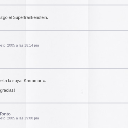
El arte de las cubie
«The Art of Book Cov
1914)»
examina cómo
de libros pasaron de
protección a convert
00 pm
forma artística y com
largo del siglo XIX.
Ver más >>
Archivos
2026
2025
2024
5 am
2023
2022
2021
2020
 el comic de Hansi, pero nunca había visto uno.
2019
2018
2017
2016
2015
27 pm