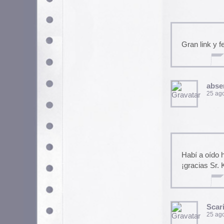
A mi me ha flipado el comic bl
sr.papel continuo.
Saludos de ;powerman)))
luis
26 agosto, 2005 a las 0:5
Jurl! Es lo que necesitaba de
Muchas gracias y que Dios le
igorostiza
26 agosto, 2005 a las 11: