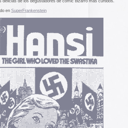
A gallery of Dancete
1982-86
Galería de
flyers del
neoyorkino Danceter
1986
Frame of Preferenc
Alucinante esta web:
Preference
” es una h
interactiva de los pa
configuración de los
y 2004.
El artículo analiza s
emuladores reales en
Edna Martinez Pres
Edna Martínez, DJ y
colombiana residente
presenta un viaje son
electrizante mundo de
vibrante y dinámica c
sound system que ha 
calles de Cartagena y
durante décadas.
Edna Martinez Prese
Sound System Cultu
Colombian Caribbea
Cómic. «Palestina. 