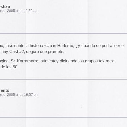
s eso Mr.Enok..
 (q de hecho es muy ofensiva)…o tendrás
ncias religiosas son iguales a esos hombres q
os de CRISTO??
 pregunta de lo 10 millones es…
SO??
… NI IDEA…)
menos tu Mr.Enok)…
_granos-de_mami-pajero...
m
gunta de los millones