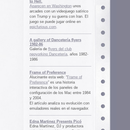
ría flyers
 club
ía
, años 1982-
e
 “
Frame of
istoria
neles de
 Mac entre 1984
u evolución con
 el navegador.
ents Picó
 productora
 en Berlín,
oro al
l Picó, la
ultura del
definido las
 Barranquilla
nts Picó:
re From The
n
Un vistazo al