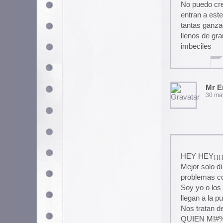
jorge
13 noviembre, 2007 a las 
https://www.chick.com/es/
Guille
4 agosto, 2011 a las 5:08 
Utilizamos cookies propias y de terceros para garantizar 
medir su uso y mejorar nuestros servicios. Puede aceptar to
no necesarias o configurar sus preferencias.
Po