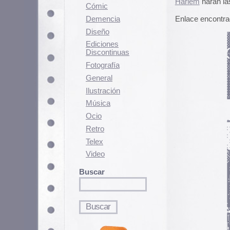
Fotografí­a
General
Ilustración
Música
Ocio
Retro
Telex
Video
Buscar
Contenido relacionado