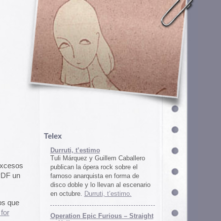
em Caballero
k sobre el
n forma de
an al escenario
’estimo.
ous – Straight
gton
unos
juego satírico
a con Iran. El
 online en