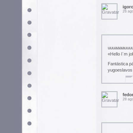
HEY HEY¡¡¡¡ Espero q aclare
Mejor solo di q es una broma
problemas conmigo..
Soy yo o los comics con tende
llegan a la puerta con follet
Nos tratan de aprisionar y…la
QUIEN M!#%@ COMPRA E
(O acaso los regalan?? XD 
XAU¡¡¡ CUIDENSE¡¡ (todos 
comiquero-gordo-con
8 junio, 2006 a las 2:38 a
no 6traten de aprisionar la pre