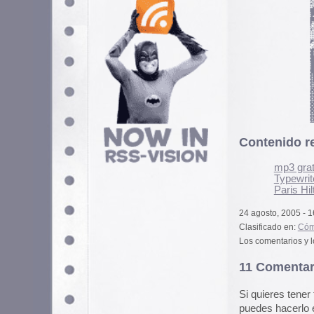
mp3 gratuitos de dominio 
Typewriter Ribbon Tin Col
Paris Hilton vs Banksy.
24 agosto, 2005 - 16:10 pm
Clasificado en:
Cómic
,
Demencia
. Pued
Los comentarios y los Pings están cerra
11 Comentarios
Si quieres tener tu imagen person
puedes hacerlo en
gravatar.com
Vaya un hallazgo el Superfran
1977
24 agosto, 2005 a las 18:
Dios! Qué vuelta la suya, Kar
Muchísimas gracias!