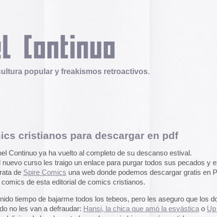
 y freakismos retroactivos.
nos para descargar en pdf
Telex
Durruti, t’estimo
 vuelto al completo de su descanso estival.
Tuli Márquez y Guill
traigo un enlace para purgar todos sus pecados y excesos
publican la ópera roc
mics
una web donde podemos descargar gratis en PDF un
famoso anarquista e
disco doble y lo llev
itorial de comics cristianos.
en octubre.
Durruti, t
ajarme todos los tebeos, pero les aseguro que los dos que
efraudar:
Hansi, la chica que amó la esvástica
o
Up for
Operation Epic Furi
 degustadores de comic bizarro más curtidos.
to Hell.
Aparecen en Washin
enstein
arcades con un video
con Trump y su guerr
juego se puede jugar
epicfurious.com
.