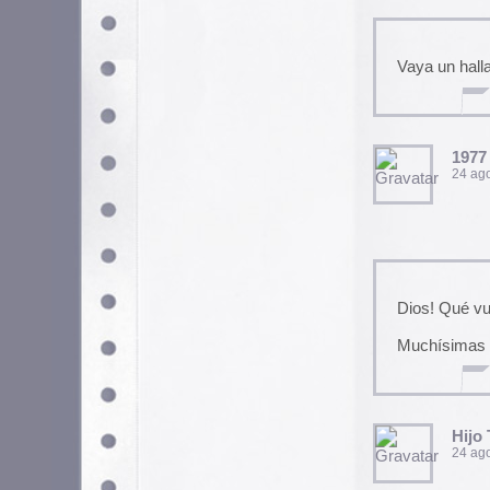
Hijo Tonto
24 agosto, 2005 a las 19:
Gran link y feliz regreso.
absence
25 agosto, 2005 a las 9:5
Habí a oído habla mucho sobre
¡gracias Sr. Karramarro! ;)
Scari Wó
25 agosto, 2005 a las 14: