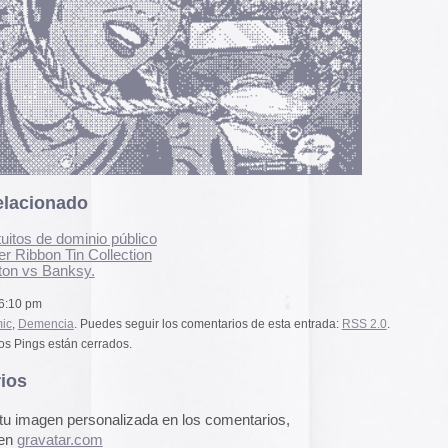
pasado, una mirada
público
«
Palestina. Un vista
lection
una mirada al presen
cómic divulgativo de
gratuita que se lanz
ha sido actualizado 
es seguir los comentarios de esta entrada:
RSS 2.0
.
una nueva portada y 
dos.
más que nos llevan h
momento actual. Por 
genocidio no se detie
de víctimas aumentan
alizada en los comentarios,
Por ello, el autor (B
a añadido una adend
explica que está des
desactualizado en p
kenstein.
Espacios publicitar
Espacios publicitari
galería de
anuncios 
publicados en las rev
Rural» y «Glosa» en 
14 pm
y 70
Carteles de película
De Bollywood a Toll
George analiza los c
películas indias y s
escritura a través de
ramarro.
carteles de Letterfor