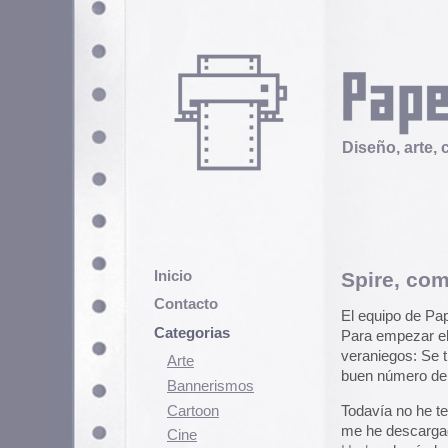
Diseño, arte, cultura popular
Inicio
Spire, comics cristia
Contacto
El equipo de Papel Continuo ya ha
Categorias
Para empezar el nuevo curso les 
veraniegos: Se trata de
Spire Co
Arte
buen número de comics de esta ed
Bannerismos
Cartoon
Todavía no he tenido tiempo de b
me he descargado no les van a d
Cine
Harlem
harán las delicias de los
Cómic
Demencia
Enlace encontrado en
SuperFrank
Diseño
Ediciones
Discontinuas