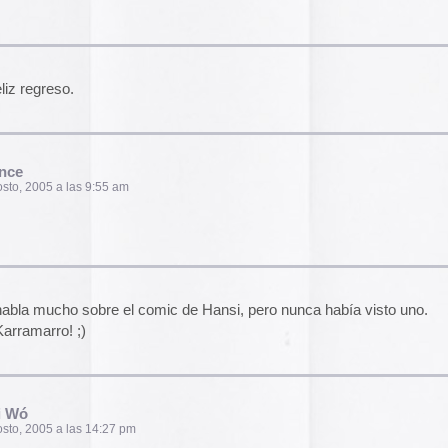
2014
2013
2012
2011
axploitation «up from harlem» Como se lo curra el
2010
2009
2008
2007
2006
0 am
2005
2004
spués de esta árido agosto.
 ponga donde haya!
39 am