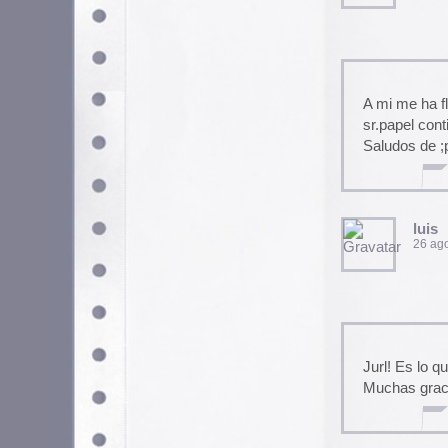
uuuaaaauuuuu, fascinante la h
«Hello I´m johnny Cash»?, se
Fantástica página, Sr. Karram
yugoeslavos de los 50.
fedorento
28 agosto, 2005 a las 19:
No puedo creer lo estupidos q
entran a este sitio…. si supie
tantas ganzadas…. pero bueno
llenos de granos, nenes de m
imbeciles
Mr Enok
30 mayo, 2006 a las 7:46 