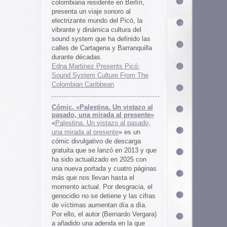
 al presente»
zo al pasado,
te
» es un
 descarga
ó en 2013 y que
en 2025 con
cuatro páginas
asta el
desgracia, el
ne y las cifras
 día a día.
ernardo Vergara)
a en la que
tinado a quedar
oco tiempo.
ios
os es una
farmaceuticos
istas «Clínica
los años 50, 60
 indias
ywood
, Tanya
arteles de
us sistemas de
 la colección de
m archive.