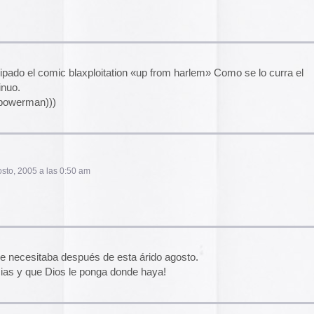
istoria «Up in Harlem», ¿y cuando se podrá leer el
guro que promete.
arro, aún estoy digiriendo los grupos tex mex
57 pm
ue son los comentarios de las pelotudos que
ran el verdadero sentido de la doble S no hablarian
 seguro que son los tipicos comiqueros gordos,
ama, pajeros… por eso debe ser que son tan
am