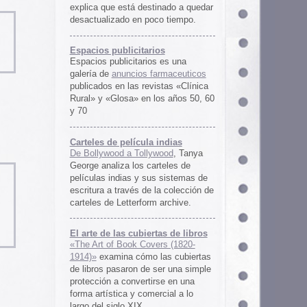
rtas de libros
ers (1820-
 las cubiertas
 ser una simple
irse en una
ercial a lo