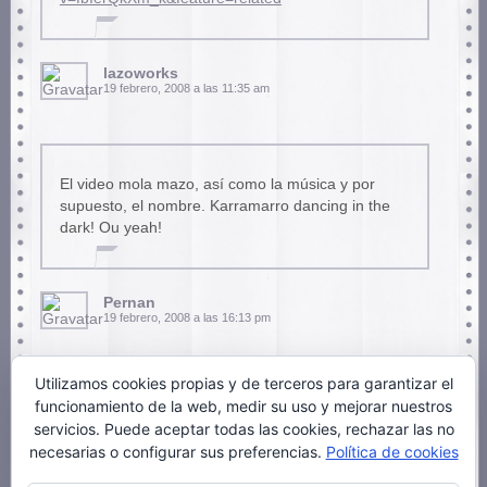
lazoworks
19 febrero, 2008 a las 11:35 am
El video mola mazo, así como la música y por
supuesto, el nombre. Karramarro dancing in the
dark! Ou yeah!
Pernan
19 febrero, 2008 a las 16:13 pm
Utilizamos cookies propias y de terceros para garantizar el
funcionamiento de la web, medir su uso y mejorar nuestros
Conozco a Nadia y a Eider bueno este video el
servicios. Puede aceptar todas las cookies, rechazar las no
que se han currado!
necesarias o configurar sus preferencias.
Política de cookies