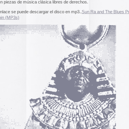
A gallery of Dancete
1982-86
Galería de
flyers del
neoyorkino Danceter
1986
Frame of Preferenc
Alucinante esta web:
Preference
” es una h
interactiva de los pa
configuración de los
y 2004.
El artículo analiza s
emuladores reales en
Edna Martinez Pres
Edna Martínez, DJ y
colombiana residente
presenta un viaje son
electrizante mundo de
vibrante y dinámica c
las postales
sound system que ha 
calles de Cartagena y
durante décadas.
Edna Martinez Prese
Sound System Cultu
os comentarios de esta entrada:
RSS 2.0
.
Colombian Caribbea
dos.
Cómic. «Palestina. 