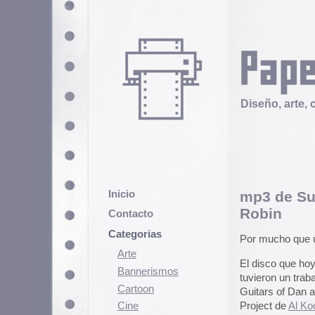
Diseño, arte, cultura popular
Inicio
mp3 de Sun Ra y The 
Robin
Contacto
Categorias
Por mucho que uno se pase por l
Arte
El disco que hoy recomiendo es 
Bannerismos
tuvieron un trabajo alimenticio e
Cartoon
Guitars of Dan and Dale,» tocaro
Project de
Al Kooper
. Para no aum
Cine
están basados en piezas de músic
Cómic
Demencia
En el siguiente enlace se puede d
Batman and Robin (MP3s)
Diseño
Ediciones
Discontinuas