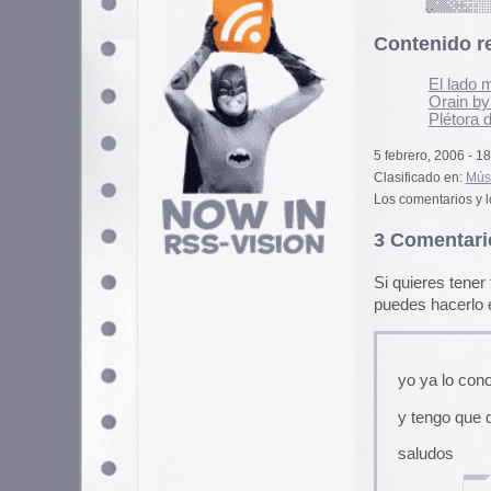
Si quieres tener tu imagen person
puedes hacerlo en
gravatar.com
yo ya lo conocía
y tengo que decir que la ver
saludos
rusti
5 febrero, 2006 a las 21:2
La versión de Sun Ra del te
de las locuras de Hal Willner e
versionear en este caso, canc
proyectos como dos volumenes
animados de la Warner Bros. o
MIngus («Weird Nightmare»), 
creo.