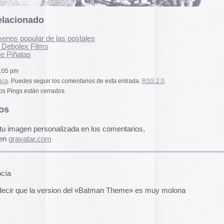
pasado, una mirada
«
Palestina. Un vista
alizada en los comentarios,
una mirada al presen
cómic divulgativo de
gratuita que se lanz
ha sido actualizado 
una nueva portada y 
más que nos llevan h
momento actual. Por 
sion del «Batman Theme» es muy molona
genocidio no se detie
de víctimas aumentan
Por ello, el autor (B
a añadido una adend
explica que está des
desactualizado en p
1 pm
Espacios publicitar
Espacios publicitari
galería de
anuncios 
publicados en las rev
Rural» y «Glosa» en 
y 70
ma de «Dumbo» está en el LP «Stay Awake», una
Carteles de película
n la que juntaba a artistas de todo pelo para
De Bollywood a Toll
iones de películas de Disney. Tiene otros
George analiza los c
 de músicas de Carl Stalling para los dibujos
películas indias y s
tro de temas de Nino Rota, otro de Cahrlie
escritura a través de
uno o dos de Kurt Weill, otro de Thelomious Monk,
carteles de Letterfor