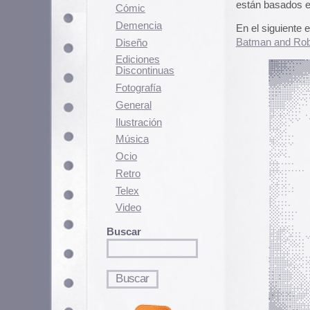
Fotografí­a
General
Ilustración
Música
Ocio
Retro
Telex
Video
Buscar
Contenido relacionado
El lado menos popular de 
Orain by Debolex Films
Plétora de Piñatas
5 febrero, 2006 - 18:05 pm
Clasificado en:
Música
. Puedes seguir l
Los comentarios y los Pings están cerra
3 Comentarios