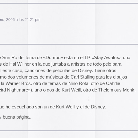
El arte de las cubie
on un de Kurt Weill y el de Disney.
«The Art of Book Cov
1914)»
examina cómo
de libros pasaron de
protección a convert
forma artística y com
largo del siglo XIX.
08 pm
Ver más >>
Archivos
2026
2025
EB Y PONGAN PASOS DE BAILE PARA
2024
2023
2022
2021
29 pm
2020
2019
2018
2017
2016
2015