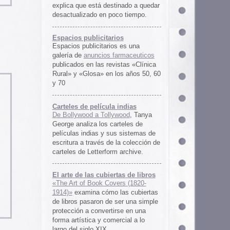
rtas de libros
ers (1820-
 las cubiertas
 ser una simple
irse en una
ercial a lo