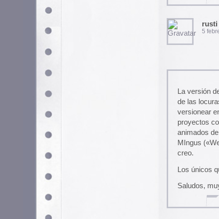
Los únicos que he escuchado s
Saludos, muy buena página.
fedorento
18 febrero, 2006 a las 14:
ACTUALIZEN SU PAGINA W
APRENDER SALSA
ryan
29 agosto, 2006 a las 21: