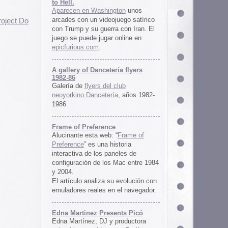
ría flyers
 club
ía
, años 1982-
e
 “
Frame of
istoria
neles de
 Mac entre 1984
u evolución con
 el navegador.
ents Picó
 productora
 en Berlín,
oro al
l Picó, la
ultura del
definido las
 Barranquilla
nts Picó:
re From The
n
Un vistazo al