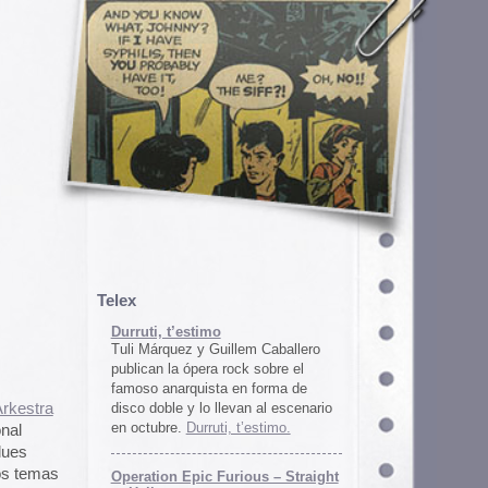
em Caballero
k sobre el
n forma de
an al escenario
’estimo.
ous – Straight
gton
unos
juego satírico
a con Iran. El
 online en