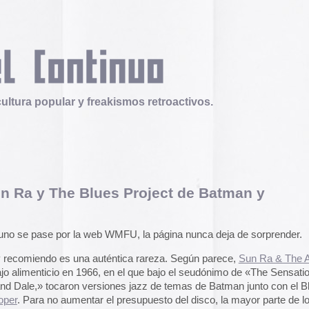
 y freakismos retroactivos.
Blues Project de Batman y
Telex
Durruti, t’estimo
Tuli Márquez y Guill
publican la ópera roc
a web WMFU, la página nunca deja de sorprender.
famoso anarquista e
una auténtica rareza. Según parece,
Sun Ra & The Arkestra
disco doble y lo llev
en octubre.
Durruti, t
n 1966, en el que bajo el seudónimo de «The Sensational
n versiones jazz de temas de Batman junto con el Blues
entar el presupuesto del disco, la mayor parte de los temas
Operation Epic Furi
to Hell.
a clásica libres de derechos.
Aparecen en Washin
arcades con un video
escargar el disco en mp3..
Sun Ra and The Blues Project Do
con Trump y su guerr
juego se puede jugar
epicfurious.com
.