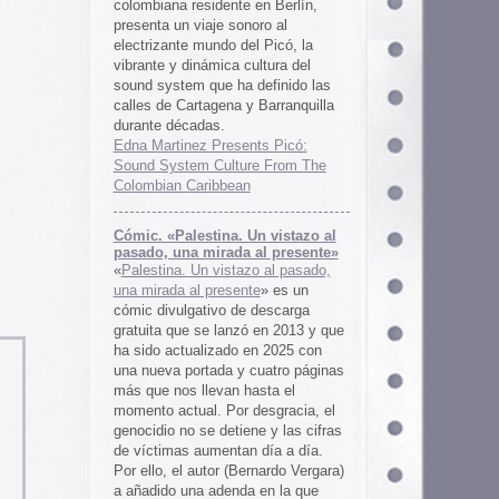
 al presente»
zo al pasado,
te
» es un
 descarga
ó en 2013 y que
en 2025 con
cuatro páginas
asta el
desgracia, el
ne y las cifras
 día a día.
ernardo Vergara)
a en la que
tinado a quedar
oco tiempo.
ios
os es una
farmaceuticos
istas «Clínica
los años 50, 60
 indias
ywood
, Tanya
arteles de
us sistemas de
 la colección de
m archive.