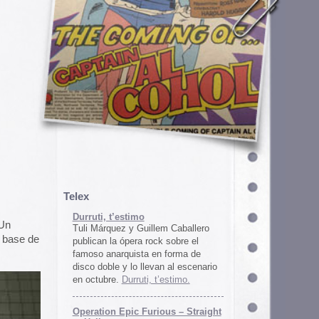
em Caballero
k sobre el
n forma de
an al escenario
’estimo.
ous – Straight
gton
unos
juego satírico
a con Iran. El
 online en