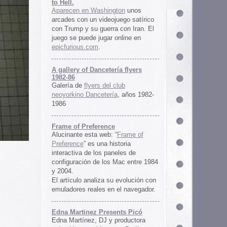
ría flyers
 club
ía
, años 1982-
e
 “
Frame of
istoria
neles de
 Mac entre 1984
u evolución con
 el navegador.
ents Picó
 productora
 en Berlín,
oro al
l Picó, la
ultura del
definido las
 Barranquilla
nts Picó:
re From The
n
Un vistazo al