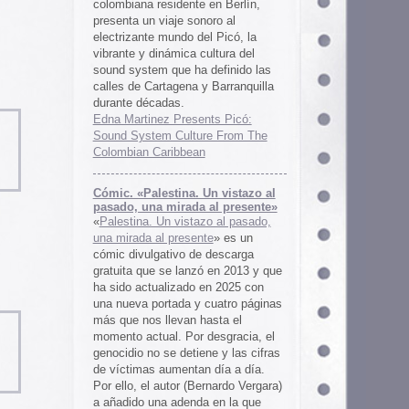
 al presente»
zo al pasado,
te
» es un
 descarga
ó en 2013 y que
en 2025 con
cuatro páginas
asta el
desgracia, el
ne y las cifras
 día a día.
ernardo Vergara)
a en la que
tinado a quedar
oco tiempo.
ios
os es una
farmaceuticos
istas «Clínica
los años 50, 60
 indias
ywood
, Tanya
arteles de
us sistemas de
 la colección de
m archive.