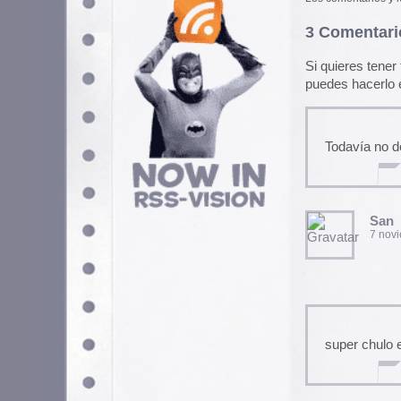
San
7 noviembre, 2012 a las 1
super chulo el blog
mysolarcharger
2 abril, 2013 a las 9:26 am
¿ Me podrìan decir dònde est
Charles Atlas en español» ?
daniel
16 abril, 2013 a las 22:19