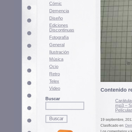
Fotografí­a
General
Ilustración
Música
Ocio
Retro
Telex
Video
Contenido relacionado
Buscar
Carátulas de cassettes
mp3 – Singing Science R
Películas de terror y cienc
19 septiembre, 2012 - 10:22 am
Clasificado en:
Demencia
. Puedes segui
Los comentarios y los Pings están cerra
3 Comentarios
Si quieres tener tu imagen person
puedes hacerlo en
gravatar.com
Todavía no doy crédito, sin d