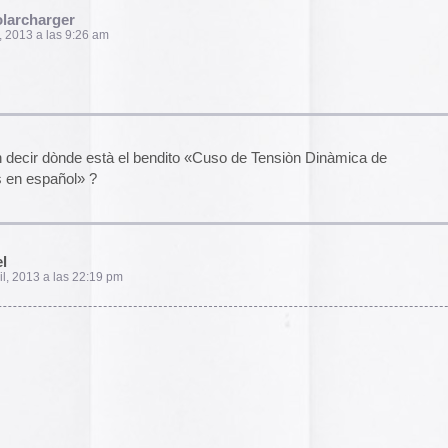
El arte de las cubie
«The Art of Book Cov
1914)»
examina cómo
de libros pasaron de
protección a convert
forma artística y com
largo del siglo XIX.
Ver más >>
Archivos
2026
2025
2024
2023
2022
2021
2020
2019
2018
2017
2016
2015