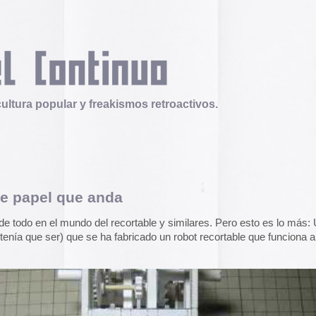
 y freakismos retroactivos.
e anda
Telex
Durruti, t’estimo
o del recortable y similares. Pero esto es lo más: Un
Tuli Márquez y Guill
e se ha fabricado un robot recortable que funciona a base de
publican la ópera roc
famoso anarquista e
disco doble y lo llev
en octubre.
Durruti, t
Operation Epic Furi
to Hell.
Aparecen en Washin
arcades con un video
con Trump y su guerr
juego se puede jugar
epicfurious.com
.