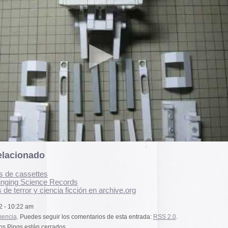
A gallery of Dancete
1982-86
Galería de
flyers del
neoyorkino Danceter
1986
Frame of Preferenc
Alucinante esta web:
Preference
” es una h
interactiva de los pa
configuración de los
y 2004.
El artículo analiza s
ecords
ia ficción en archive.org
emuladores reales en
Edna Martinez Pres
r los comentarios de esta entrada:
RSS 2.0
.
Edna Martínez, DJ y
dos.
colombiana residente
presenta un viaje son
electrizante mundo de
vibrante y dinámica c
alizada en los comentarios,
sound system que ha 
calles de Cartagena y
durante décadas.
Edna Martinez Prese
Sound System Cultu
uda Japones tenía que ser.
Colombian Caribbea
Cómic. «Palestina. 