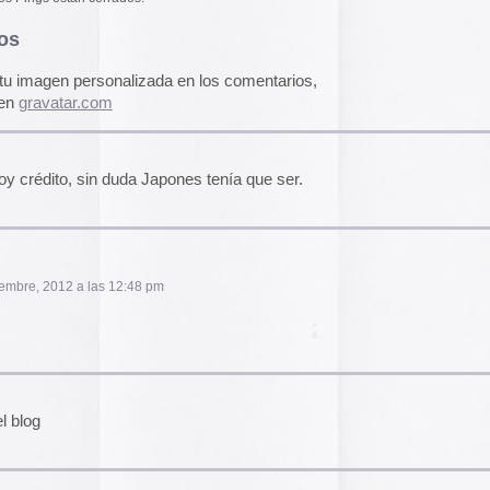
pasado, una mirada
«
Palestina. Un vista
una mirada al presen
2:48 pm
cómic divulgativo de
gratuita que se lanz
ha sido actualizado 
una nueva portada y 
más que nos llevan h
momento actual. Por 
genocidio no se detie
de víctimas aumentan
Por ello, el autor (B
a añadido una adend
explica que está des
desactualizado en p
Espacios publicitar
Espacios publicitari
galería de
anuncios 
publicados en las rev
Rural» y «Glosa» en 
à el bendito «Cuso de Tensiòn Dinàmica de
y 70
Carteles de película
De Bollywood a Toll
George analiza los c
películas indias y s
escritura a través de
 pm
carteles de Letterfor