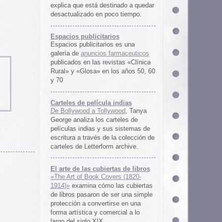
rtas de libros
ers (1820-
 las cubiertas
 ser una simple
irse en una
ercial a lo