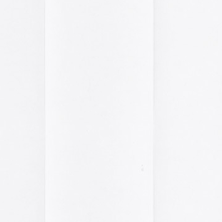
2014
2013
2012
2011
2010
2009
2008
2007
2006
2005
el funcionamiento de la web,
2004
das las cookies, rechazar las
Aceptar todo
Rechazar
lítica de cookies