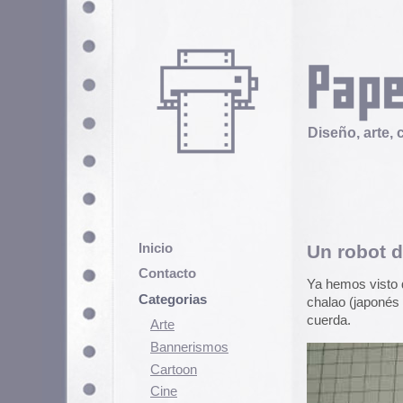
Diseño, arte, cultura popular
Inicio
Un robot de papel qu
Contacto
Ya hemos visto de todo en el mund
Categorias
chalao (japonés tenía que ser) qu
cuerda.
Arte
Bannerismos
Cartoon
Cine
Cómic
Demencia
Diseño
Ediciones
Discontinuas