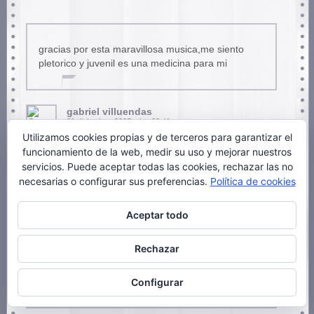
gracias por esta maravillosa musica,me siento
pletorico y juvenil es una medicina para mi
gabriel villuendas
31 diciembre, 2007 a las 23:41 pm
Utilizamos cookies propias y de terceros para garantizar el
funcionamiento de la web, medir su uso y mejorar nuestros
servicios. Puede aceptar todas las cookies, rechazar las no
necesarias o configurar sus preferencias.
Política de cookies
Hola estoy busacando una cancion de rock en
franses de los 80 o 90’s que dice: Bon cra. Bon
cra….yan selise.Bon cra bon cra la la la .
Aceptar todo
bagutte,cigarette uh la la la.
Soy un animal escribiendo en frances espero que
Rechazar
alguien la conosca y me pase el nombre.Fue un
cancion muy pegadiza.
Configurar
Gracias.