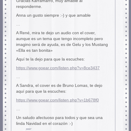
Gracias Karramarro, muy amable al
responderme.
Anna un gusto siempre :-) y que amable
…
A René, mira te dejo un audio con el cover,
aunque es un tema que tengo incompleto pero
imagino será de ayuda, es de Gelu y los Mustang
«Ella es tan bonita»
Aquí te la dejo para que la escuches:
https://www.goear.com/listen.php?v=8ce3437
…
A Sandra, el cover es de Bruno Lomas, te dejo
aquí para que la escuches:
https://www.goear.com/listen.php?v=1b678f0
…
Un saludo afectuoso para todos y que sea una
linda Navidad en el corazón :-)