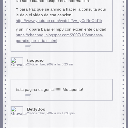
No sabe cuanto busque esa información.
Y para Paz que se animó a hacer la consulta aqui
le dejo el video de esa cancion:
http://www.youtube.com/watch?v=_yCsReOId1k
y un link para bajar el mp3 con excenlente calidad
https://chachadj.blogspot.com/2007/10/vanessa-
paradis-joe-le-taxi.html
ticopuro
28 diciembre, 2007 a las 8:23 am
Esta pagina es genial!!!!!! Me apunto!
BettyBoo
29 diciembre, 2007 a las 17:30 pm