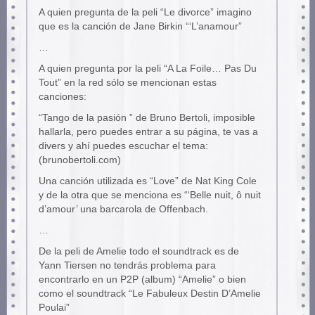
A quien pregunta de la peli “Le divorce” imagino
que es la canción de Jane Birkin “‘L’anamour”
…
A quien pregunta por la peli “A La Foile… Pas Du
Tout” en la red sólo se mencionan estas
canciones:
“Tango de la pasión ” de Bruno Bertoli, imposible
hallarla, pero puedes entrar a su página, te vas a
divers y ahí puedes escuchar el tema:
(brunobertoli.com)
Una canción utilizada es “Love” de Nat King Cole
y de la otra que se menciona es “‘Belle nuit, ô nuit
d’amour’ una barcarola de Offenbach.
…
De la peli de Amelie todo el soundtrack es de
Yann Tiersen no tendrás problema para
encontrarlo en un P2P (album) “Amelie” o bien
como el soundtrack “Le Fabuleux Destin D’Amelie
Poulai”