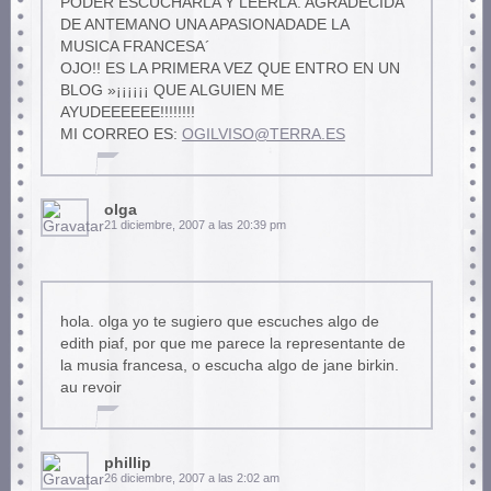
PODER ESCUCHARLA Y LEERLA. AGRADECIDA
DE ANTEMANO UNA APASIONADADE LA
MUSICA FRANCESA´
OJO!! ES LA PRIMERA VEZ QUE ENTRO EN UN
BLOG »¡¡¡¡¡¡ QUE ALGUIEN ME
AYUDEEEEEE!!!!!!!!
MI CORREO ES:
OGILVISO@TERRA.ES
olga
21 diciembre, 2007 a las 20:39 pm
hola. olga yo te sugiero que escuches algo de
edith piaf, por que me parece la representante de
la musia francesa, o escucha algo de jane birkin.
au revoir
phillip
26 diciembre, 2007 a las 2:02 am