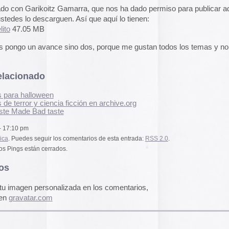
A gallery of Dancete
1982-86
Galería de
flyers del
neoyorkino Danceter
ia ficción en archive.org
1986
te
Frame of Preferenc
Alucinante esta web:
os comentarios de esta entrada:
RSS 2.0
.
Preference
” es una h
dos.
interactiva de los pa
configuración de los
y 2004.
El artículo analiza s
alizada en los comentarios,
emuladores reales en
Edna Martinez Pres
Edna Martínez, DJ y
colombiana residente
quitin pijin me mola mas la de poppy girl
presenta un viaje son
electrizante mundo de
vibrante y dinámica c
sound system que ha 
calles de Cartagena y
0:48 pm
durante décadas.
Edna Martinez Prese
Sound System Cultu
Colombian Caribbea
Cómic. «Palestina. 