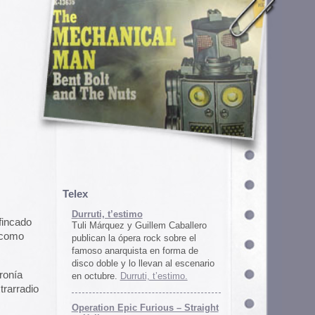
em Caballero
k sobre el
n forma de
an al escenario
’estimo.
ous – Straight
gton
unos
juego satírico
a con Iran. El
 online en