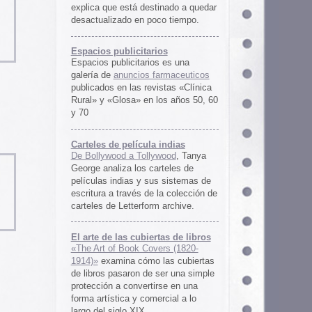
rtas de libros
ers (1820-
 las cubiertas
 ser una simple
irse en una
ercial a lo