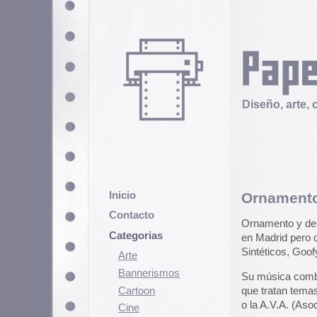
Diseño, arte, cultura popular
Inicio
Ornamento y delito
Contacto
Ornamento y delito además del tex
Categorias
en Madrid pero con tres compone
Sintéticos, Goofy, Los esbirros d
Arte
Bannerismos
Su música combina estilos como ro
Cartoon
que tratan temas tan variopintos 
o la A.V.A. (Asociación de ví­ctima
Cine
Cómic
Hemos contactado con Garikoitz 
Demencia
disco para que ustedes lo descargu
Ornamento y Delito
47.05 MB
Diseño
Ediciones
Y esta vez no les pongo un avanc
Discontinuas
cual elegir.