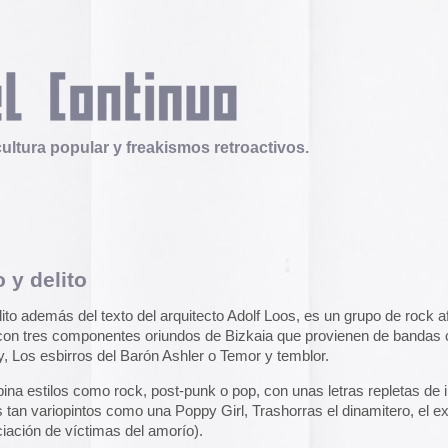
 y freakismos retroactivos.
Telex
Durruti, t’estimo
to del arquitecto Adolf Loos, es un grupo de rock afincado
Tuli Márquez y Guill
ntes oriundos de Bizkaia que provienen de bandas como
publican la ópera roc
el Barón Ashler o Temor y temblor.
famoso anarquista e
disco doble y lo llev
ck, post-punk o pop, con unas letras repletas de ironí­a
en octubre.
Durruti, t
como una Poppy Girl, Trashorras el dinamitero, el extrarradio
s del amorí­o).
Operation Epic Furi
to Hell.
Gamarra, que nos ha dado permiso para publicar aquí­ su
Aparecen en Washin
en. Así­ que aquí­ lo tienen:
arcades con un video
con Trump y su guerr
juego se puede jugar
e sino dos, porque me gustan todos los temas y no sabí­a
epicfurious.com
.