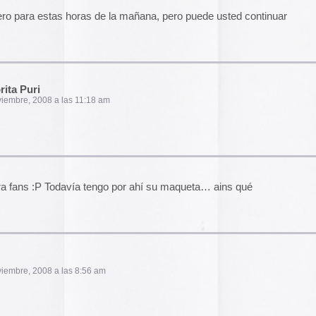
El arte de las cubie
«The Art of Book Cov
1914)»
examina cómo
8:56 am
de libros pasaron de
protección a convert
forma artística y com
largo del siglo XIX.
Ver más >>
ros por difundirlos y a ellos por dejarse difundir.
no tienen?
Archivos
2026
2025
18:40 pm
2024
2023
2022
2021
2020
e los reproductres de audio.
2019
to.
2018
limederrotistas
2017
2016
2015