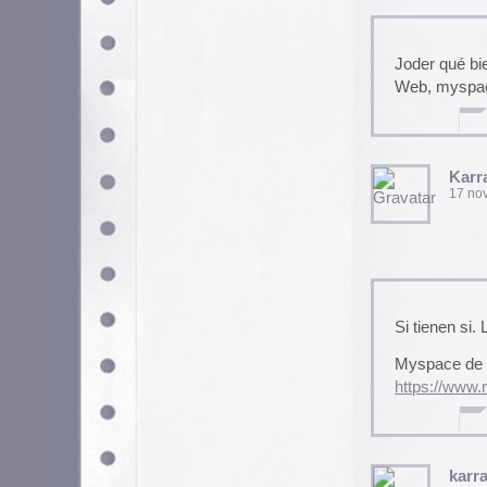
17 noviembre, 2008 a las 
Estoy enganchao! Y 10 + 3 so
Pernan
18 noviembre, 2008 a las 
Vaya, eres una caja de sorpr
arquitecto, digo)? Algún día
En cuanto a la música… yo so
MunduJr
4 diciembre, 2008 a las 1