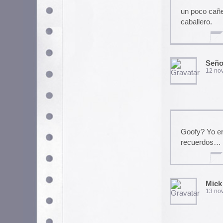
Mick
13 noviembre, 2008 a las 
Joder qué bien, gracias a vosot
Web, myspace, y esas cosas 
Karrajo
17 noviembre, 2008 a las 
Si tienen si. Lo puse debajo d
Myspace de Ornamento y Deli
https://www.myspace.com/sub
karramarro