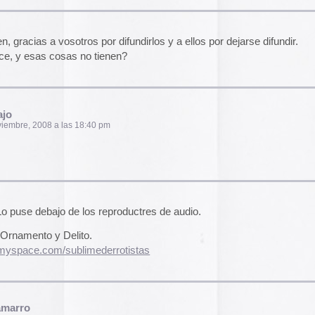
2014
18:46 pm
2013
2012
2011
2010
n 13 !
2009
2008
2007
2006
13:24 pm
2005
2004
esas. ¿También conoces a Adolf Loos (el
 habrá que compartir una sobremesa…
y más de Gustav Mahler, qué quieres que te diga.
4:21 pm