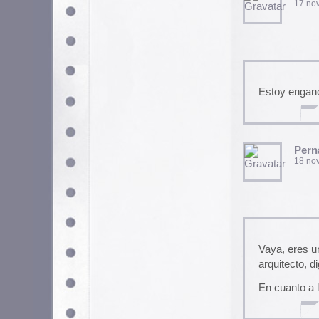
muy buen blog, tiene temas m
asban
4 diciembre, 2008 a las 2
Utilizamos cookies propias y de terceros para garantizar 
medir su uso y mejorar nuestros servicios. Puede aceptar to
no necesarias o configurar sus preferencias.
Po