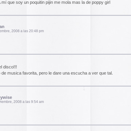
pasado, una mirada
«
Palestina. Un vista
ta, pero le dare una escucha a ver que tal.
una mirada al presen
cómic divulgativo de
gratuita que se lanz
ha sido actualizado 
una nueva portada y 
9:54 am
más que nos llevan h
momento actual. Por 
genocidio no se detie
de víctimas aumentan
Por ello, el autor (B
a añadido una adend
explica que está des
ras de la mañana, pero puede usted continuar
desactualizado en p
Espacios publicitar
Espacios publicitari
galería de
anuncios 
publicados en las rev
11:18 am
Rural» y «Glosa» en 
y 70
Carteles de película
De Bollywood a Toll
George analiza los c
películas indias y s
a tengo por ahí su maqueta… ains qué
escritura a través de
carteles de Letterfor