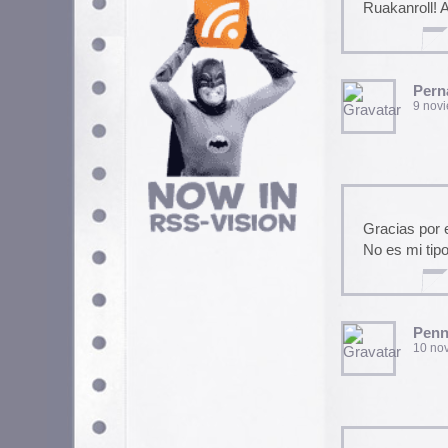
Gracias por el disco!!!
No es mi tipo de musica favori
Pennywise
10 noviembre, 2008 a las 
un poco cañero para estas ho
caballero.
Señorita Puri
12 noviembre, 2008 a las 
Goofy? Yo era fans :P Todaví
recuerdos…