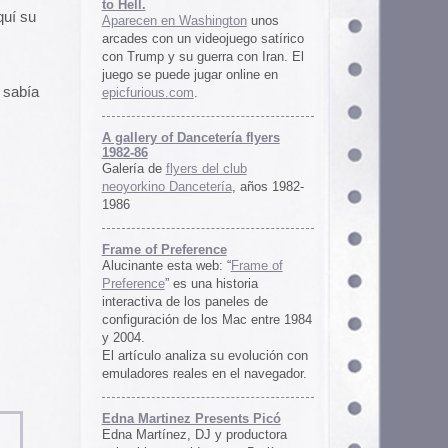
ría flyers
 club
ía
, años 1982-
e
 “
Frame of
istoria
neles de
 Mac entre 1984
u evolución con
 el navegador.
ents Picó
 productora
 en Berlín,
oro al
l Picó, la
ultura del
definido las
 Barranquilla
nts Picó:
re From The
n
Un vistazo al