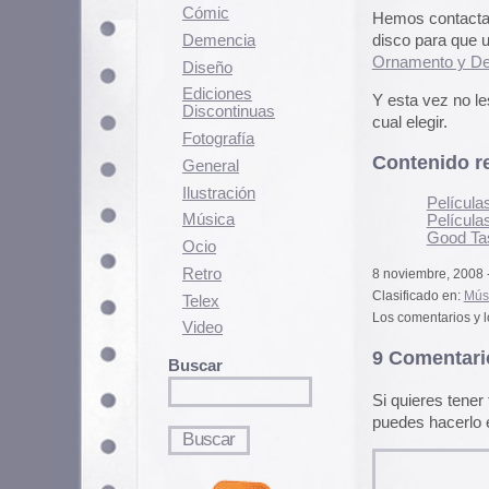
Fotografí­a
Contenido relacionado
General
Ilustración
Pelí­culas para halloween
Música
Películas de terror y cienc
Good Taste Made Bad tas
Ocio
Retro
8 noviembre, 2008 - 17:10 pm
Clasificado en:
Música
. Puedes seguir l
Telex
Los comentarios y los Pings están cerra
Video
9 Comentarios
Buscar
Si quieres tener tu imagen person
puedes hacerlo en
gravatar.com
Ruakanroll! A mí que soy un po
Pernan
9 noviembre, 2008 a las 2