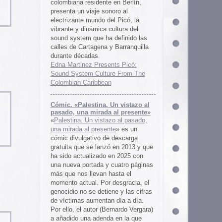
 al presente»
zo al pasado,
te
» es un
 descarga
ó en 2013 y que
en 2025 con
cuatro páginas
asta el
desgracia, el
ne y las cifras
 día a día.
ernardo Vergara)
a en la que
tinado a quedar
oco tiempo.
ios
os es una
farmaceuticos
istas «Clínica
los años 50, 60
 indias
ywood
, Tanya
arteles de
us sistemas de
 la colección de
m archive.