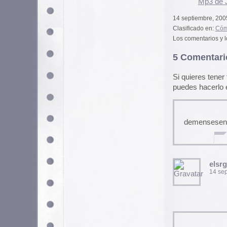
14 septiembre, 2005 a las
Indescriptible, qué maravilla.
Scari Wó
15 septiembre, 2005 a las
y ahora que todo el circo está
perdición… Me monto !en este 
haciendosurco
15 septiembre, 2005 a las