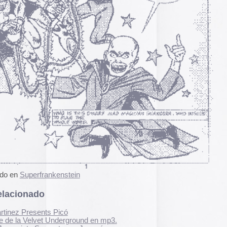
pasado, una mirada
«
Palestina. Un vista
una mirada al presen
cómic divulgativo de
gratuita que se lanz
ha sido actualizado 
una nueva portada y 
enstein
más que nos llevan h
momento actual. Por 
genocidio no se detie
de víctimas aumentan
Picó
Por ello, el autor (B
nderground en mp3.
a añadido una adend
tar en Japonés.
explica que está des
desactualizado en p
es seguir los comentarios de esta entrada:
RSS 2.0
.
Espacios publicitar
dos.
Espacios publicitari
galería de
anuncios 
publicados en las rev
Rural» y «Glosa» en 
alizada en los comentarios,
y 70
Carteles de película
De Bollywood a Toll
George analiza los c
películas indias y s
escritura a través de
carteles de Letterfor