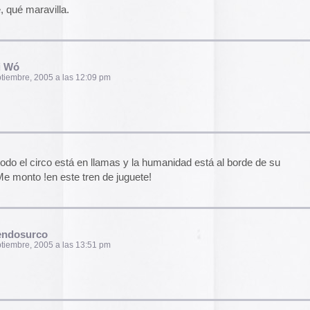
2014
2013
2012
2011
2010
:07 pm
2009
2008
2007
2006
2005
ra de tinta
2004
29 pm
el funcionamiento de la web,
das las cookies, rechazar las
Aceptar todo
Rechazar
lítica de cookies