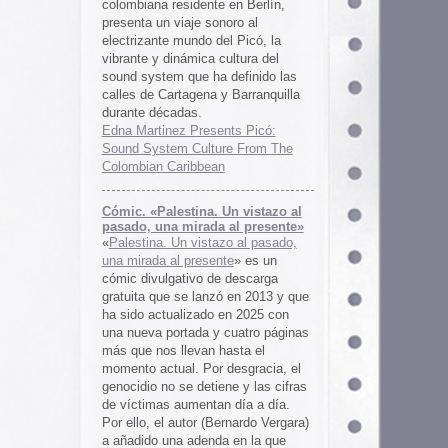
 al presente»
zo al pasado,
te
» es un
 descarga
ó en 2013 y que
en 2025 con
cuatro páginas
asta el
desgracia, el
ne y las cifras
 día a día.
ernardo Vergara)
a en la que
tinado a quedar
oco tiempo.
ios
os es una
farmaceuticos
istas «Clínica
los años 50, 60
 indias
ywood
, Tanya
arteles de
us sistemas de
 la colección de
m archive.