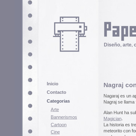
Diseño, arte, cultura popular
Inicio
Nagraj contra Shako
Contacto
Nagaraj es un apellido bastante c
Categorias
Nagraj se llama también un person
Arte
Alan Hunt ha subido a su página
Bannerismos
Magician
.
Cartoon
La historia es tremenda: El enano 
meteorito con forma de diamante.
Cine
por los poderes mágicos de Shako
Cómic
Albano.
Demencia
Pero no se preocupen, que Nagraj
Diseño
demás…
Ediciones
Mejor se lo leen: Superhéroes de
Discontinuas