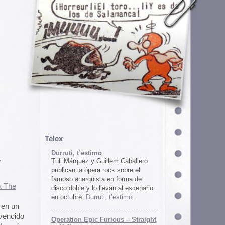
em Caballero
k sobre el
n forma de
an al escenario
’estimo.
ous – Straight
gton
unos
juego satírico
a con Iran. El
 online en