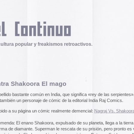
 y freakismos retroactivos.
ora El mago
Telex
Durruti, t’estimo
omún en India, que significa «rey de las serpientes».
Tuli Márquez y Guill
aje de cómic de la editorial India Raj Comics.
publican la ópera roc
famoso anarquista e
 un cómic realmente demencial:
Nagraj Vs. Shakoora The
disco doble y lo llev
en octubre.
Durruti, t
Shakoora, expulsado de su planeta, llega a la tierra en un
 Superman le rescata de su prisión, pero pronto es vencido
Operation Epic Furi
ora al igual que ocurrirá con Batman, Spiderman, Nagraj y
to Hell.
Aparecen en Washin
arcades con un video
 reza al gurú Gorokhnaht, y este a su vez salvará a los
con Trump y su guerr
juego se puede jugar
epicfurious.com
.
 DC, rollo Bollywood, malvados espaciales, gurús, romance,