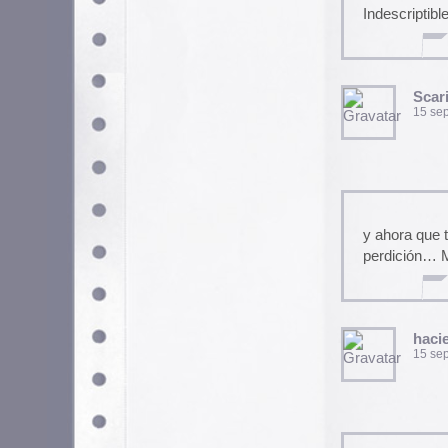
Tremendo
GleaM
22 octubre, 2005 a las 22
estupido e innesesaria gastade
edie dee
18 agosto, 2006 a las 15:
Utilizamos cookies propias y de terceros para garantizar 
medir su uso y mejorar nuestros servicios. Puede aceptar to
no necesarias o configurar sus preferencias.
Po