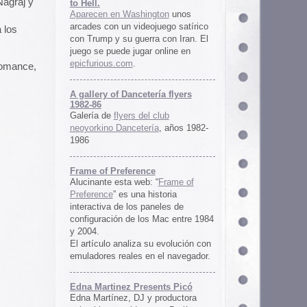
ría flyers
 club
ía
, años 1982-
e
 “
Frame of
istoria
neles de
 Mac entre 1984
u evolución con
 el navegador.
ents Picó
 productora
 en Berlín,
oro al
l Picó, la
ultura del
definido las
 Barranquilla
nts Picó:
re From The
n
Un vistazo al