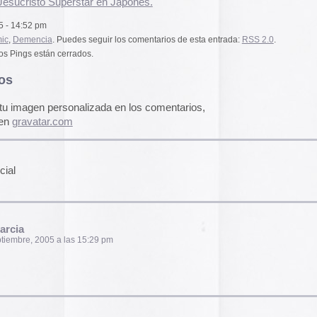
 15:29 pm
El arte de las cubie
«The Art of Book Cov
1914)»
examina cómo
de libros pasaron de
protección a convert
forma artística y com
largo del siglo XIX.
Ver más >>
Archivos
 12:09 pm
2026
2025
2024
2023
2022
 en llamas y la humanidad está al borde de su
tren de juguete!
2021
2020
2019
2018
 13:51 pm
2017
2016
2015