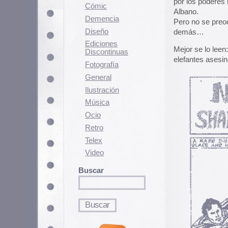
elefantes asesinos y heroes que l
Fotografí­a
General
Ilustración
Música
Ocio
Retro
Telex
Video
Buscar