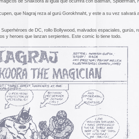
anzan serpientes. Este comic lo tiene todo.
A gallery of Dancete
1982-86
Galería de
flyers del
neoyorkino Danceter
1986
Frame of Preferenc
Alucinante esta web:
Preference
” es una h
interactiva de los pa
configuración de los
y 2004.
El artículo analiza s
emuladores reales en
Edna Martinez Pres
Edna Martínez, DJ y
colombiana residente
presenta un viaje son
electrizante mundo de
vibrante y dinámica c
sound system que ha 
calles de Cartagena y
durante décadas.
Edna Martinez Prese
Sound System Cultu
Colombian Caribbea
Cómic. «Palestina. 