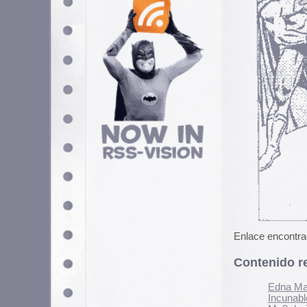
Enlace encontrado en
Superfrank
Contenido relacionado
Edna Martinez Presents 
Incunable de la Velvet U
Mp3 de Jesucristo Supers
14 septiembre, 2005 - 14:52 pm
Clasificado en:
Cómic
,
Demencia
. Pued
Los comentarios y los Pings están cerra
5 Comentarios
Si quieres tener tu imagen person
puedes hacerlo en
gravatar.com
demensesencial
elsrgarcia