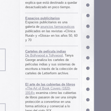
rtas de libros
ers (1820-
 las cubiertas
 ser una simple
irse en una
ercial a lo