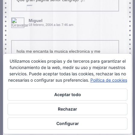
Miguel
18 febrero, 2004 a las 7:46 am
hola me encanta la musica electronica y me
gustaria aprender a bailar electronico si es
Utilizamos cookies propias y de terceros para garantizar el
posible
funcionamiento de la web, medir su uso y mejorar nuestros
muchas gracias
servicios. Puede aceptar todas las cookies, rechazar las no
ADIOS
necesarias o configurar sus preferencias.
Política de cookies
Aceptar todo
sofi
3 marzo, 2008 a las 19:32 pm
Rechazar
Configurar