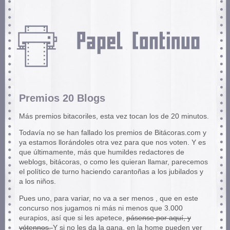
Premios 20 Blogs
Más premios bitacoriles, esta vez tocan los de 20 minutos.
Todavía no se han fallado los premios de Bitácoras.com y
ya estamos llorándoles otra vez para que nos voten. Y es
que últimamente, más que humildes redactores de
weblogs, bitácoras, o como les quieran llamar, parecemos
el político de turno haciendo carantoñas a los jubilados y
a los niños.
Pues uno, para variar, no va a ser menos , que en este
concurso nos jugamos ni más ni menos que 3.000
eurapios, así que si les apetece,
pásense por aquí, y
vótennos.
Y si no les da la gana, en la home pueden ver