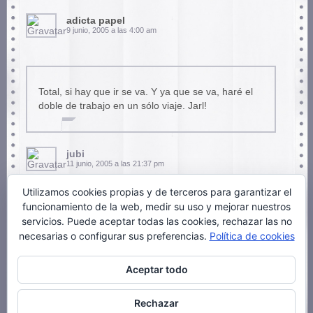
adicta papel
9 junio, 2005 a las 4:00 am
Total, si hay que ir se va. Y ya que se va, haré el
doble de trabajo en un sólo viaje. Jarl!
jubi
11 junio, 2005 a las 21:37 pm
Utilizamos cookies propias y de terceros para garantizar el
funcionamiento de la web, medir su uso y mejorar nuestros
servicios. Puede aceptar todas las cookies, rechazar las no
Ahh, que me gusta este sitio! REBUENO
necesarias o configurar sus preferencias.
Política de cookies
Aceptar todo
puki
5 junio, 2007 a las 17:05 pm
Rechazar