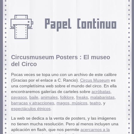
Circusmuseum Posters : El museo
del Circo
Pocas veces se topa uno con un archivo de este calibre
(Gracias por el enlace a C. Rancio).
Circus Museum
es
una completísima web sobre el mundo del circo. En ella
encontraremos galerías de carteles sobre
acróbatas
,
payasos
,
baile
,
animales
,
folklore
,
freaks
,
malabaristas
,
barracas y atracciones
,
magos
,
músicos
,
teatro
, y
espectáculos étnicos
.
La web se dedica a la venta de posters, y las imágenes
no tienen mucha resolución. Pero al menos incluyen una
aplicación en flash, que nos permite
acercarnos a la