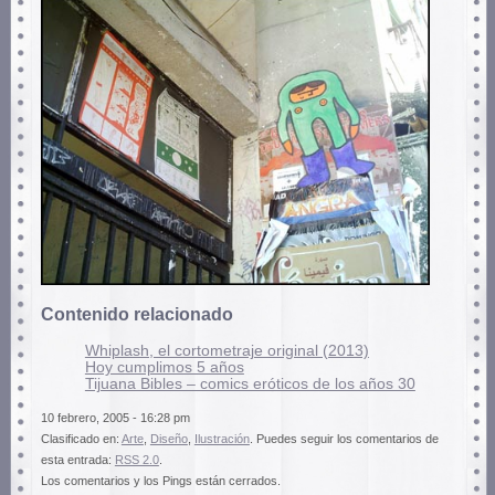
Contenido relacionado
Whiplash, el cortometraje original (2013)
Hoy cumplimos 5 años
Tijuana Bibles – comics eróticos de los años 30
10 febrero, 2005 - 16:28 pm
Clasificado en:
Arte
,
Diseño
,
Ilustración
. Puedes seguir los comentarios de
esta entrada:
RSS 2.0
.
Los comentarios y los Pings están cerrados.