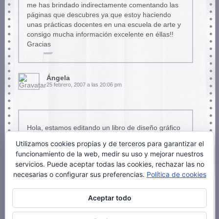
me has brindado indirectamente comentando las
páginas que descubres ya que estoy haciendo
unas prácticas docentes en una escuela de arte y
consigo mucha información excelente en éllas!!
Gracias
Ángela
25 febrero, 2007 a las 20:06 pm
Hola, estamos editando un libro de diseño gráfico
en España y creo que sería un trabajo muy
Utilizamos cookies propias y de terceros para garantizar el
interesante para incluirlo, a ver si me podéis
funcionamiento de la web, medir su uso y mejorar nuestros
poner en contacto con Olaf, Mutis…. muy buen
servicios. Puede aceptar todas las cookies, rechazar las no
trabajo
necesarias o configurar sus preferencias.
Política de cookies
Aceptar todo
enrique
23 abril, 2007 a las 18:00 pm