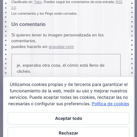
Clasificado en:
Telex
. Puedes seguir los comentarios de esta entrada:
RSS
2.0
.
Los comentarios y los Pings están cerrados.
Un comentario
Si quieres tener tu imagen personalizada en los
comentarios,
puedes hacerlo en
gravatar.com
je, esperaba otra cosa, el cómic está lleno de
clichés.
el muchacho se hace adicto al primer porro, y ahí
Utilizamos cookies propias y de terceros para garantizar el
está el otro que le convida con la única intención
funcionamiento de la web, medir su uso y mejorar nuestros
de poder venderle… un desastre, lo dejé en la
servicios. Puede aceptar todas las cookies, rechazar las no
segunda página.
necesarias o configurar sus preferencias.
Política de cookies
Aceptar todo
manuq
27 noviembre, 2008 a las 6:38 am
Rechazar