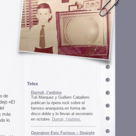
em Caballero
k sobre el
n forma de
an al escenario
’estimo.
ous – Straight
gton
unos
juego satírico
a con Iran. El
 online en