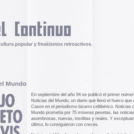
 y freakismos retroactivos.
Telex
Durruti, t’estimo
n septiembre del año 94 se publicó el primer número de
Tuli Márquez y Guill
oticias del Mundo, un diario que llenó el hueco que dejó «El
publican la ópera roc
aso» en el periodismo bizarro celtibérico. Noticias del
famoso anarquista e
disco doble y lo llev
undo prometía por 75 míseras pesetas, las noticias más
en octubre.
Durruti, t
sombrosas, nuevas, insólitas y reales. Y exceptuando lo
ltimo, lo consiguieron con creces.
Operation Epic Furi
oticias del Mundo era la versión española del diario
Weekly
to Hell.
Aparecen en Washin
World News
. Básicamente se trataba de las mismas
arcades con un video
istorias que aparecieron en la edición americana, pero
con Trump y su guerr
asadas por un filtro cañí que a mi parecer les daba un
juego se puede jugar
special gracejo.
epicfurious.com
.