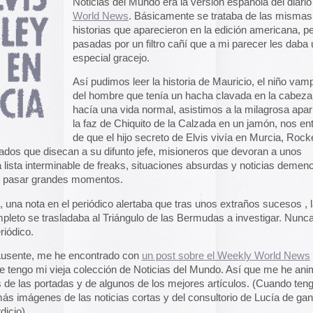
sí pudimos leer la historia de Mauricio, el niño vampiro, la
el hombre que tenía un hacha clavada en la cabeza pero
A gallery of Dancete
1982-86
acía una vida normal, asistimos a la milagrosa aparición de
Galería de
flyers del
a faz de Chiquito de la Calzada en un jamón, nos enteramos
neoyorkino Danceter
e que el hijo secreto de Elvis vivía en Murcia, Rockeros
1986
 su difunto jefe, misioneros que devoran a unos
e de freaks, situaciones absurdas y noticias demenciales
Frame of Preferenc
 momentos.
Alucinante esta web:
Preference
” es una h
eriódico alertaba que tras unos extraños sucesos , la
interactiva de los pa
ba al Triángulo de las Bermudas a investigar. Nunca se
configuración de los
y 2004.
El artículo analiza s
ncontrado con
un post sobre el Weekly World News
que me
emuladores reales en
colección de Noticias del Mundo. Así que me he animado a
 y de algunos de los mejores artículos. (Cuando tenga más
Edna Martinez Pres
as noticias cortas y del consultorio de Lucía de gante, que
Edna Martínez, DJ y
colombiana residente
presenta un viaje son
en flickr
.
electrizante mundo de
ticias del Mundo
para descargar en pdf
vibrante y dinámica c
ld News en Flckr
.
sound system que ha 
calles de Cartagena y
ld News
, donde el niño vampiro sigue haciendo de las
durante décadas.
 Interior sobre
Noticias del Mundo en Super Punk Zine
.
Edna Martinez Prese
Sound System Cultu
Colombian Caribbea
Cómic. «Palestina. 