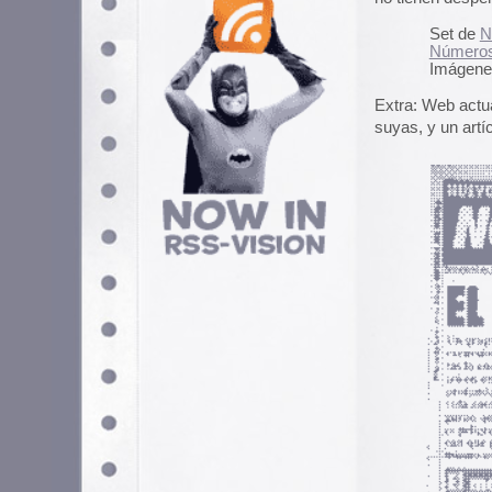
Contenido relacionado
Etiquetas de limonada sov
Descárgate el disco de E
Cómo la computadora pued