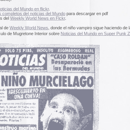
pasado, una mirada
«
Palestina. Un vista
una mirada al presen
cómic divulgativo de
gratuita que se lanz
ha sido actualizado 
una nueva portada y 
más que nos llevan h
momento actual. Por 
genocidio no se detie
de víctimas aumentan
Por ello, el autor (B
a añadido una adend
explica que está des
desactualizado en p
Espacios publicitar
Espacios publicitari
galería de
anuncios 
publicados en las rev
Rural» y «Glosa» en 
y 70
Carteles de película
De Bollywood a Toll
George analiza los c
películas indias y s
escritura a través de
iética
carteles de Letterfor
ureka Hot IV
e ayudar al diseñador.