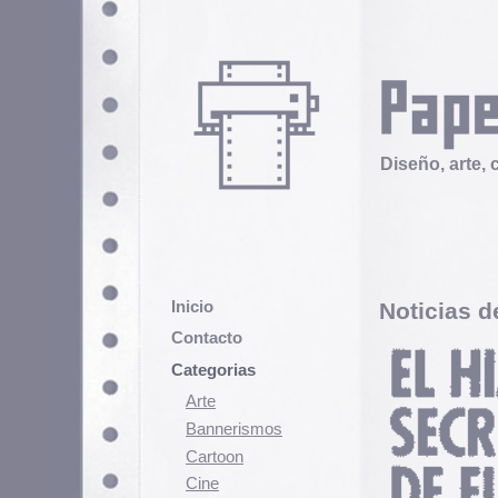
Diseño, arte, cultura popular
Inicio
Noticias del Mundo
Contacto
E
Categorias
N
C
Arte
M
Bannerismos
a
Cartoon
ú
Cine
N
Cómic
Demencia
h
Diseño
p
e
Ediciones
Discontinuas