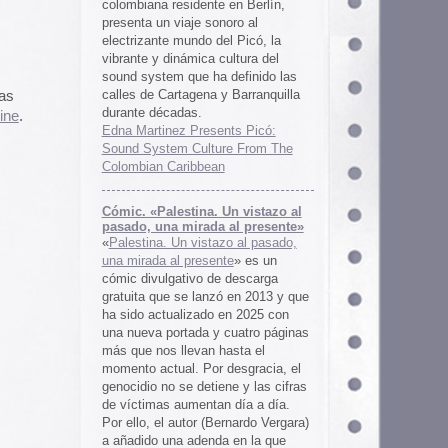
 al presente»
zo al pasado,
te
» es un
 descarga
ó en 2013 y que
en 2025 con
cuatro páginas
asta el
desgracia, el
ne y las cifras
 día a día.
ernardo Vergara)
a en la que
tinado a quedar
oco tiempo.
ios
os es una
farmaceuticos
istas «Clínica
los años 50, 60
 indias
ywood
, Tanya
arteles de
us sistemas de
 la colección de
m archive.