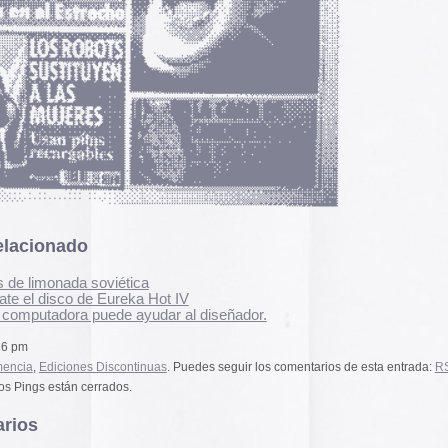
El arte de las cubie
«The Art of Book Cov
scontinuas
. Puedes seguir los comentarios de esta entrada:
RSS 2.0
.
1914)»
examina cómo
dos.
de libros pasaron de
protección a convert
forma artística y com
largo del siglo XIX.
alizada en los comentarios,
Ver más >>
Archivos
o que feo es ese niño
2026
2025
2024
 pm
2023
2022
2021
2020
2019
2018
2017
2016
2015