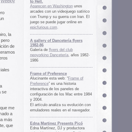
ría flyers
 club
ía
, años 1982-
e
 “
Frame of
istoria
neles de
 Mac entre 1984
u evolución con
 el navegador.
ents Picó
 productora
 en Berlín,
oro al
l Picó, la
ultura del
definido las
 Barranquilla
nts Picó:
re From The
n
Un vistazo al