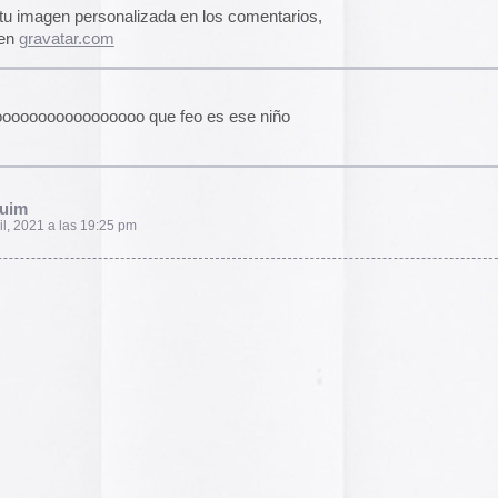
2014
2013
2012
2011
2010
2009
2008
2007
2006
2005
el funcionamiento de la web,
2004
das las cookies, rechazar las
Aceptar todo
Rechazar
lítica de cookies