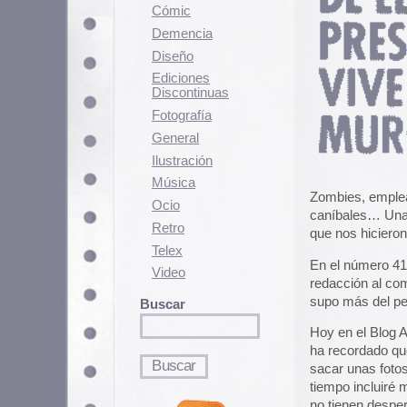
A
Fotografí­a
d
General
h
Ilustración
l
d
Música
Zombies, empleados que disecan a
Ocio
caníbales… Una lista interminabl
Retro
que nos hicieron pasar grandes
Telex
En el número 41, una nota en el p
Video
redacción al completo se traslada
supo más del periódico.
Buscar
Hoy en el Blog Ausente, me he e
ha recordado que tengo mi vieja 
sacar unas fotos de las portadas
tiempo incluiré más imágenes de l
no tienen desperdicio).
Set de
Noticias del Mundo 
Números completos del no
Imágenes del
Weekly Wor
Extra: Web actual de
Weekly Wor
suyas, y un artículo de Mugretone