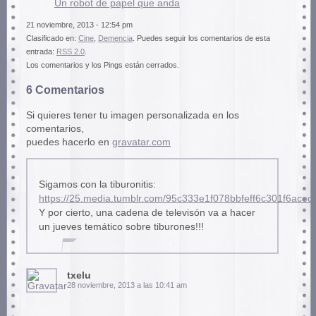
Un robot de papel que anda
21 noviembre, 2013 - 12:54 pm
Clasificado en:
Cine
,
Demencia
. Puedes seguir los comentarios de esta
entrada:
RSS 2.0
.
Los comentarios y los Pings están cerrados.
6 Comentarios
Si quieres tener tu imagen personalizada en los
comentarios,
puedes hacerlo en
gravatar.com
Sigamos con la tiburonitis:
https://25.media.tumblr.com/95c333e1f078bbfeff6c301f6ace
Y por cierto, una cadena de televisón va a hacer
un jueves temático sobre tiburones!!!
txelu
28 noviembre, 2013 a las 10:41 am