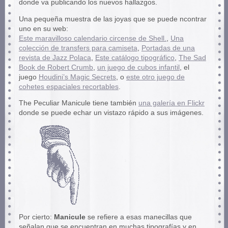
donde va publicando los nuevos hallazgos.
Una pequeña muestra de las joyas que se puede ncontrar
uno en su web:
Este maravilloso calendario circense de Shell.
,
Una
colección de transfers para camiseta
,
Portadas de una
revista de Jazz Polaca
,
Este catálogo tipográfico
,
The Sad
Book de Robert Crumb
,
un juego de cubos infantil
, el
juego
Houdini’s Magic Secrets
, o
este otro juego de
cohetes espaciales recortables
.
The Peculiar Manicule tiene también
una galería en Flickr
donde se puede echar un vistazo rápido a sus imágenes.
Por cierto:
Manicule
se refiere a esas manecillas que
señalan que se encuentran en muchas tipografías y en