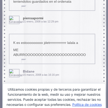
teniendolos guardados en el ordenata
piensapormi
21 enero, 2008 a las 12:29 pm
K es estooooooooo jdetrrrrrrrrrrrrrr lalala a
ME
ABURROOOOOOOOOOOOOOOOOOOOOOO
Bidane
15 marzo, 2008 a las 16:16 pm
Utilizamos cookies propias y de terceros para garantizar el
funcionamiento de la web, medir su uso y mejorar nuestros
INCREIBLE, GRACIAS!!
servicios. Puede aceptar todas las cookies, rechazar las no
Y que pelotudo Bidane
necesarias o configurar sus preferencias.
Política de cookies