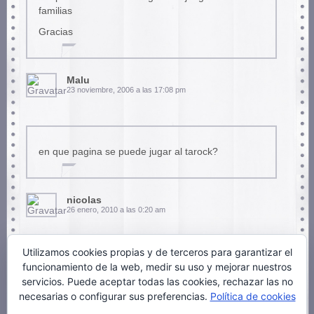
familias
Gracias
Malu
23 noviembre, 2006 a las 17:08 pm
en que pagina se puede jugar al tarock?
nicolas
26 enero, 2010 a las 0:20 am
Utilizamos cookies propias y de terceros para garantizar el
funcionamiento de la web, medir su uso y mejorar nuestros
donde puedo comprar las cartas de las familias
servicios. Puede aceptar todas las cookies, rechazar las no
del mundo y las de los oficios.Gracias
necesarias o configurar sus preferencias.
Política de cookies