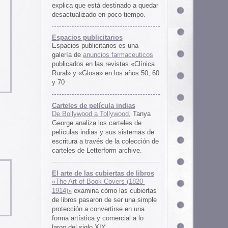
rtas de libros
ers (1820-
 las cubiertas
 ser una simple
irse en una
ercial a lo