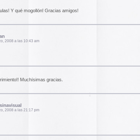
pasado, una mirada
«
Palestina. Un vista
imas gracias.
una mirada al presen
cómic divulgativo de
gratuita que se lanz
ha sido actualizado 
una nueva portada y 
más que nos llevan h
 pm
momento actual. Por 
genocidio no se detie
de víctimas aumentan
Por ello, el autor (B
a añadido una adend
explica que está des
a par que elegante.
desactualizado en p
 web iguamente interesante a la par que….
Espacios publicitar
com
Espacios publicitari
galería de
anuncios 
ual podría hacerse un intercambio de links para
publicados en las rev
midable, y viceversa.
Rural» y «Glosa» en 
y 70
Carteles de película
De Bollywood a Toll
am
George analiza los c
películas indias y s
escritura a través de
carteles de Letterfor