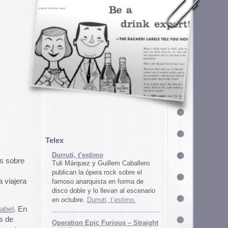
em Caballero
k sobre el
n forma de
an al escenario
’estimo.
ous – Straight
gton
unos
juego satírico
a con Iran. El
 online en