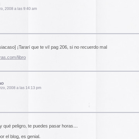
2014
2013
2012
2011
8 pm
2010
2009
2008
2007
2006
 siendo precioso :-)
2005
2004
brazo en continuo…