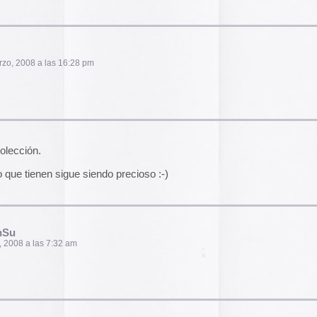
Reinar
pm
32 pm
 rosario santa fe ARGENTINA quiero escuchar la
a please,!!!!!!!!
«»LISEN»» y o lo puedo abrir en el reproducor
n o posteen como conectarse
agina!!!!!!!!