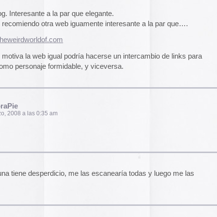
El arte de las cubie
«The Art of Book Cov
icio, me las escanearía todas y luego me las
1914)»
examina cómo
de libros pasaron de
protección a convert
forma artística y com
largo del siglo XIX.
am
Ver más >>
Archivos
2026
ue te vi! pag 206, si no recuerdo mal
2025
2024
2023
2022
2021
3 pm
2020
2019
2018
2017
2016
 puedes pasar horas…
2015
al.