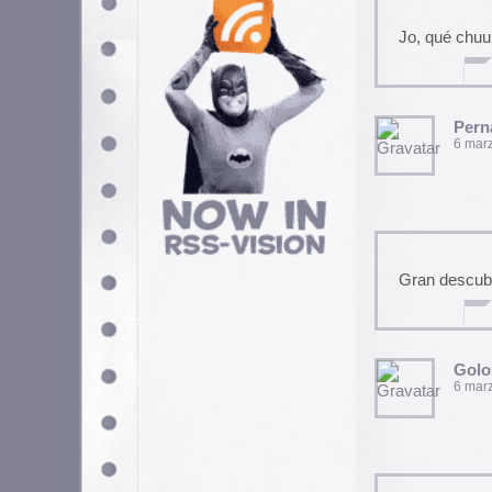
Gran descubrimiento!! Muchís
Golosinavisual
6 marzo, 2008 a las 21:17
Muy buen blog. Interesante a l
Yo ya puesto recomiendo otra
https://www.theweirdworldof.
Si ves que te motiva la web ig
agregarme como personaje for
SaboraPie
7 marzo, 2008 a las 0:35 