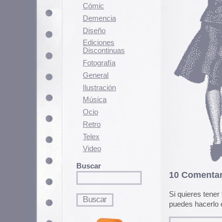
V
Fotografí­a
General
C
Ilustración
m
Música
T
C
Ocio
Retro
5 
Telex
Cl
R
Video
Lo
Buscar
10 Comentarios
Si quieres tener tu imagen person
puedes hacerlo en
gravatar.com
Jo, qué chuuulas! Y qué mogo
Pernan
6 marzo, 2008 a las 10:43