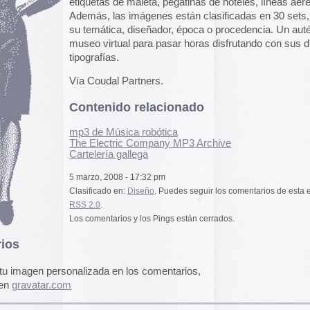
ía Coudal Partners.
A gallery of Dancete
ontenido relacionado
1982-86
Galería de
flyers del
neoyorkino Danceter
p3 de Música robótica
1986
he Electric Company MP3 Archive
artelería gallega
Frame of Preferenc
marzo, 2008 - 17:32 pm
Alucinante esta web:
asificado en:
Diseño
. Puedes seguir los comentarios de esta entrada:
Preference
” es una h
SS 2.0
.
interactiva de los pa
s comentarios y los Pings están cerrados.
configuración de los
y 2004.
El artículo analiza s
emuladores reales en
alizada en los comentarios,
Edna Martinez Pres
Edna Martínez, DJ y
colombiana residente
presenta un viaje son
llón! Gracias amigos!
electrizante mundo de
vibrante y dinámica c
sound system que ha 
calles de Cartagena y
durante décadas.
Edna Martinez Prese
 am
Sound System Cultu
Colombian Caribbea
Cómic. «Palestina. 