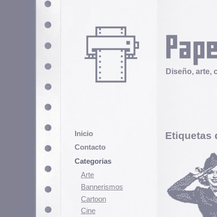
Diseño, arte, cultura popular
Inicio
Etiquetas de viaje.
Contacto
N
Categorias
g
e
Arte
q
Bannerismos
Cartoon
S
e
Cine
e
Cómic
A
Demencia
s
Diseño
m
t
Ediciones
Discontinuas