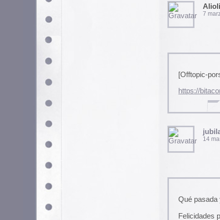
Pixel
16 marzo, 2008 a las 16:2
Interesante colección.
Ese aire retro que tienen sigue
JokinSu
6 abril, 2008 a las 7:32 am
Qué flipe.
Mil gracias por el link y un A