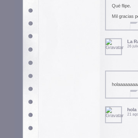
28 octubre, 2008 a las 14
Utilizamos cookies propias y de terceros para garantizar 
medir su uso y mejorar nuestros servicios. Puede aceptar to
no necesarias o configurar sus preferencias.
Po