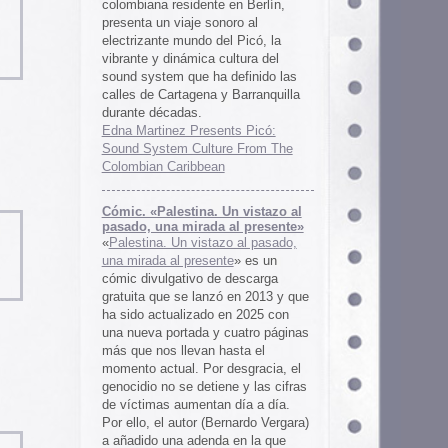
 al presente»
zo al pasado,
te
» es un
 descarga
ó en 2013 y que
en 2025 con
cuatro páginas
asta el
desgracia, el
ne y las cifras
 día a día.
ernardo Vergara)
a en la que
tinado a quedar
oco tiempo.
ios
os es una
farmaceuticos
istas «Clínica
los años 50, 60
 indias
ywood
, Tanya
arteles de
us sistemas de
 la colección de
m archive.