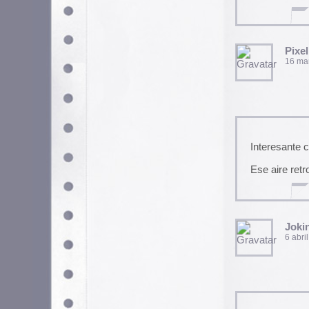
La Rana Que Quiso 
26 julio, 2008 a las 12:19 
holaaaaaaaaaaaaaa
hola
21 agosto, 2008 a las 18:
Hola soy natalia 23 años, de
radio oh lala y no puedooo, ayud
Me pide que guade un archivo 
multimedia, por favor mande
muchas grasias !!!!!y presiosa p
NATALIA