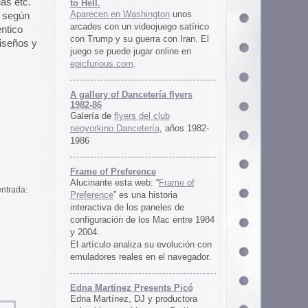
ría flyers
 club
ía
, años 1982-
e
 “
Frame of
istoria
neles de
 Mac entre 1984
u evolución con
 el navegador.
ents Picó
 productora
 en Berlín,
oro al
l Picó, la
ultura del
definido las
 Barranquilla
nts Picó:
re From The
n
Un vistazo al