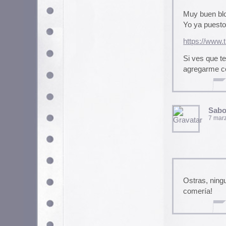
Ostras, ninguna tiene desperd
comería!
Alioli
7 marzo, 2008 a las 9:40 
[Offtopic-porsiacaso] ¡Tararí q
https://bitacoras.com/libro
jubilao
14 marzo, 2008 a las 14:1
Qué pasada y qué peligro, te
Felicidades por el blog, es geni