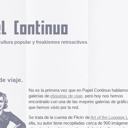
 y freakismos retroactivos.
Telex
Durruti, t’estimo
o es la primera vez que en Papel Continuo hablamos sobre
Tuli Márquez y Guill
alerías de
etiquetas de viaje
. pero hoy nos hemos
publican la ópera roc
ncontrado con una de las mejores galerías de gráfica viajera
famoso anarquista e
disco doble y lo llev
ue hemos visto por la red.
en octubre.
Durruti, t
e trata de la cuenta de Flickr de
Art of the Luggage Label
. En
lla, su autor tiene recopiladas cerca de 900 imágenes de
Operation Epic Furi
tiquetas de maleta, pegatinas de hoteles, líneas aéreas etc.
to Hell.
Aparecen en Washin
demás, las imágenes están clasificadas en 30 sets, según
arcades con un video
u temática, diseñador, época o procedencia. Un auténtico
con Trump y su guerr
useo virtual para pasar horas disfrutando con sus diseños y
juego se puede jugar
ipografías.
epicfurious.com
.