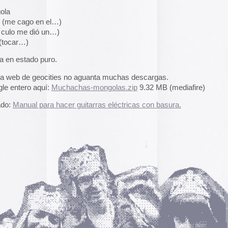
A gallery of Dancete
es no aguanta muchas descargas.
1982-86
Galería de
flyers del
uchachas-mongolas.zip
9.32 MB (mediafire)
neoyorkino Danceter
1986
acer guitarras eléctricas con basura.
Frame of Preferenc
Alucinante esta web:
Preference
” es una h
interactiva de los pa
configuración de los
y 2004.
El artículo analiza s
emuladores reales en
Edna Martinez Pres
Edna Martínez, DJ y
colombiana residente
presenta un viaje son
electrizante mundo de
vibrante y dinámica c
sound system que ha 
calles de Cartagena y
durante décadas.
Edna Martinez Prese
Sound System Cultu
Colombian Caribbea
Cómic. «Palestina. 