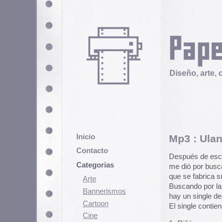
Diseño, arte, cultura popular
Inicio
Mp3 : Ulan Bator Tr
Contacto
Después de escuchar el impagable
Categorias
me dió por buscar información sob
que se fabrica sus propios instr
Arte
Buscando por la red, me encontr
Bannerismos
hay un single descargable en mp
Cartoon
El single contiene 5 temazos: (Al l
Cine
1- Riñón
Cómic
2- Morriña mongola
Demencia
3- Sistema solar (me cago en el
Diseño
4- Zombi (Por el culo me dió un…
5- No sabemos (tocar…)
Ediciones
Discontinuas