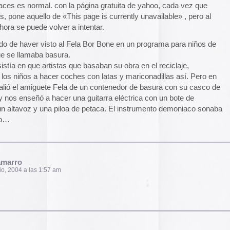
am
 lo de «unavailable», ponía otra cosa. Pero que
ién yo parezco nuevo. Venga, chavales, ¡a bailar
 los Ulanbatores, que están muy graciosos!
am
onante.
am