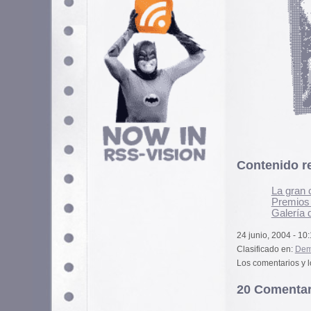
Contenido relacionado
La gran cita de Conej – C
Premios 20 Blogs
Galería de posters de cin
24 junio, 2004 - 10:18 am
Clasificado en:
Demencia
,
Música
. Pued
Los comentarios y los Pings están cerra
20 Comentarios
Si quieres tener tu imagen person
puedes hacerlo en
gravatar.com
A la morriña mongola le falta 
responsables). Por lo demás, 
van a ningún sitio (por lo me
riñolari, que no es un zombilar
Ernesto Rodera
24 junio, 2004 a las 10:40