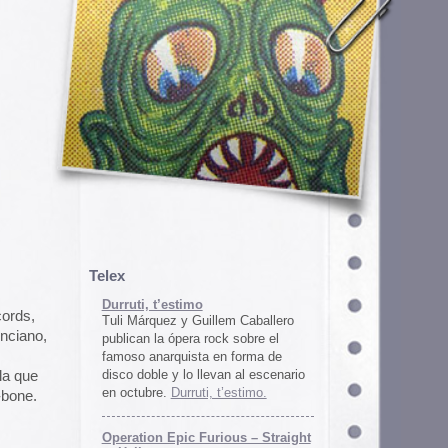
em Caballero
k sobre el
n forma de
an al escenario
’estimo.
ous – Straight
gton
unos
juego satírico
a con Iran. El
 online en