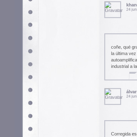
Lo de los enlaces es normal. 
entran 4 gatos, pone aquello d
cabo de una hora se puede volv
Yo me acuerdo de haver visto
Canal pus que se llamaba bas
La cosa consistía en que artis
enseñaban a los niños a hacer
un capítulo salió el amiguete
Mazinger Z, y nos enseñó a ha
suavizante, un altavoz y una 
a rayos, claro…
karramarro
25 junio, 2004 a las 1:57 
hmmm a mi me da que esto va 
reina!
pAtzuo