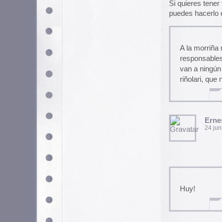
Huy!
khandika
24 junio, 2004 a las 13:31
coñe, qué grandes. a los bor
la última vez fue en el prime
autoamplificados (con altavoc
industrial a las 5 de la maña
álvaro
24 junio, 2004 a las 15:06
Corregida esa errrrrrrata, seño