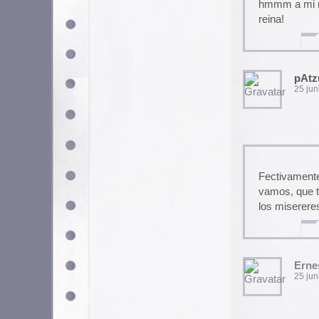
No me chuta ni un link, Karra.
Uri
1 julio, 2004 a las 10:17 a
Oye podiais arreglar el tema de
urgentemente. Hay demasiado
Pio III
5 julio, 2004 a las 14:02 p
niiiiiiiiiños, que no me leeis y
La página dice: