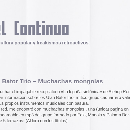
 y freakismos retroactivos.
io – Muchachas mongolas
Telex
Durruti, t’estimo
 recopilatorio «La legaña sinfónica» de Alehop Records,
Tuli Márquez y Guill
re los Ulan Bator trío; mítico grupo cacharrero valenciano,
publican la ópera roc
umentos musicales con basura.
famoso anarquista e
disco doble y lo llev
é con muchachas mongolas , una (única) página en la que
en octubre.
Durruti, t
3 del grupo formado por Fela, Manolo y Paloma Bor-bone.
oro con los títulos)
Operation Epic Furi
to Hell.
Aparecen en Washin
arcades con un video
…)
con Trump y su guerr
)
juego se puede jugar
epicfurious.com
.