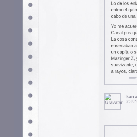
25 junio, 2004 a las 3:25 
Fectivamente. Es que no ponía
vamos, que tenéis razón. Tamb
los misereres mongoloides de
Ernesto Rodera
25 junio, 2004 a las 5:12 
Acojonante, simplemente acoj
hobbes
27 junio, 2004 a las 4:45 