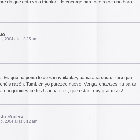
m
 los enlaces y tal, es que necesito oirlos
 en juego. Gracias
m
 luego pasa lo que pasa.