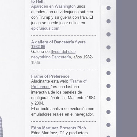
ría flyers
 club
ía
, años 1982-
e
 “
Frame of
istoria
neles de
 Mac entre 1984
u evolución con
 el navegador.
ents Picó
 productora
 en Berlín,
oro al
l Picó, la
ultura del
definido las
 Barranquilla
nts Picó:
re From The
n
Un vistazo al