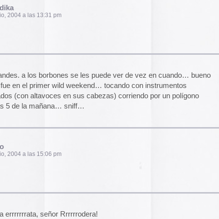
2014
con la página gratuita de yahoo, cada vez que
2013
e «This page is currently unavailable» , pero al
er a intentar.
2012
2011
 al Fela Bor Bone en un programa para niños de
ura.
2010
tas que basaban su obra en el reciclaje,
2009
 coches con latas y mariconadillas así. Pero en
2008
 Fela de un contenedor de basura con su casco de
cer una guitarra eléctrica con un bote de
2007
piloa de petaca. El instrumento demoniaco sonaba
2006
2005
2004
am
a triunfar…lo encargo para dentro de una hora