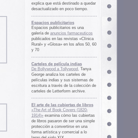
rtas de libros
ers (1820-
 las cubiertas
 ser una simple
irse en una
ercial a lo