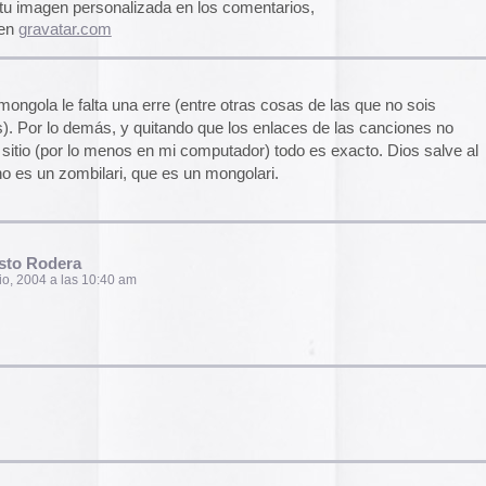
El arte de las cubie
«The Art of Book Cov
1914)»
examina cómo
de libros pasaron de
protección a convert
forma artística y com
largo del siglo XIX.
 pm
Ver más >>
Archivos
2026
2025
bones se les puede ver de vez en cuando… bueno
r wild weekend… tocando con instrumentos
2024
es en sus cabezas) corriendo por un polígono
2023
na… sniff…
2022
2021
2020
2019
 pm
2018
2017
2016
2015
r Rrrrrrodera!