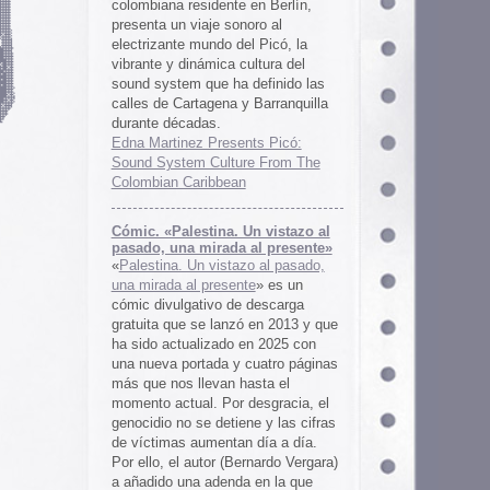
 al presente»
zo al pasado,
te
» es un
 descarga
ó en 2013 y que
en 2025 con
cuatro páginas
asta el
desgracia, el
ne y las cifras
 día a día.
ernardo Vergara)
a en la que
tinado a quedar
oco tiempo.
ios
os es una
farmaceuticos
istas «Clínica
los años 50, 60
 indias
ywood
, Tanya
arteles de
us sistemas de
 la colección de
m archive.