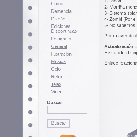
Punk cavernícola en estado puro.
Fotografí­a
General
Actualización
La web de geociti
He subido el single entero aquí:
M
Ilustración
Música
Enlace relacionado:
Manual para h
Ocio
Retro
Telex
Video
Buscar