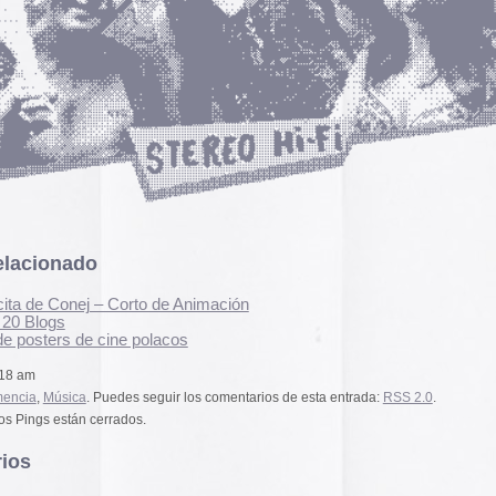
pasado, una mirada
«
Palestina. Un vista
una mirada al presen
orto de Animación
cómic divulgativo de
gratuita que se lanz
e polacos
ha sido actualizado 
una nueva portada y 
más que nos llevan h
es seguir los comentarios de esta entrada:
RSS 2.0
.
momento actual. Por 
dos.
genocidio no se detie
de víctimas aumentan
Por ello, el autor (B
a añadido una adend
alizada en los comentarios,
explica que está des
desactualizado en p
Espacios publicitar
Espacios publicitari
una erre (entre otras cosas de las que no sois
galería de
anuncios 
y quitando que los enlaces de las canciones no
publicados en las rev
nos en mi computador) todo es exacto. Dios salve al
Rural» y «Glosa» en 
i, que es un mongolari.
y 70
Carteles de película
De Bollywood a Toll
George analiza los c
 am
películas indias y s
escritura a través de
carteles de Letterfor