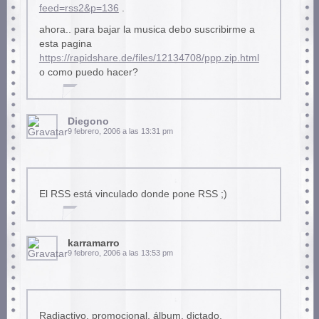
feed=rss2&p=136
.
ahora.. para bajar la musica debo suscribirme a
esta pagina
https://rapidshare.de/files/12134708/ppp.zip.html
o como puedo hacer?
Diegono
9 febrero, 2006 a las 13:31 pm
El RSS está vinculado donde pone RSS ;)
karramarro
9 febrero, 2006 a las 13:53 pm
Radiactivo, promocional, álbum, dictado.