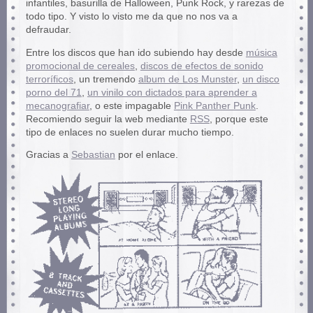
infantiles, basurilla de Halloween, Punk Rock, y rarezas de
todo tipo. Y visto lo visto me da que no nos va a
defraudar.
Entre los discos que han ido subiendo hay desde
música
promocional de cereales
,
discos de efectos de sonido
terroríficos
, un tremendo
album de Los Munster
,
un disco
porno del 71
,
un vinilo con dictados para aprender a
mecanografiar
, o este impagable
Pink Panther Punk
.
Recomiendo seguir la web mediante
RSS
, porque este
tipo de enlaces no suelen durar mucho tiempo.
Gracias a
Sebastian
por el enlace.