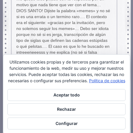
motivo que nada tiene que ver con el tema…
DIOS SANTO! Dijiste la palabra «memes» y no sé
si es una errata o un termino raro…. El contexto
era el siguiente: «gracias por la invitación, pero
no solemos seguir los memes»… Debo ser idiota
porque no sé si es jerga, transcripción de algún
tipo de siglas que definen las cadenas estúpidas
o qué pelotas…. El caso es que lo he buscado en
intreeeneeesss y me explica (no sé si falsa
definición). Memes:unidades mínimas de
Utilizamos cookies propias y de terceros para garantizar el
información y replicación cultural, y que se
funcionamiento de la web, medir su uso y mejorar nuestros
someten también a un proceso de selección.
servicios. Puede aceptar todas las cookies, rechazar las no
(Dawkins). Sácame de la duda, plis.
necesarias o configurar sus preferencias.
Política de cookies
Aceptar todo
Tropol 2
17 febrero, 2006 a las 9:33 am
Rechazar
Configurar