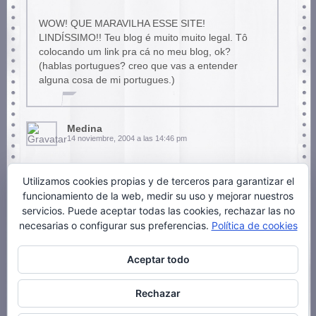
WOW! QUE MARAVILHA ESSE SITE!
LINDÍSSIMO!! Teu blog é muito muito legal. Tô
colocando um link pra cá no meu blog, ok?
(hablas portugues? creo que vas a entender
alguna cosa de mi portugues.)
Medina
14 noviembre, 2004 a las 14:46 pm
Utilizamos cookies propias y de terceros para garantizar el
funcionamiento de la web, medir su uso y mejorar nuestros
ayayayayayay pero que buena zona
servicios. Puede aceptar todas las cookies, rechazar las no
prrprprprprprpprpr
necesarias o configurar sus preferencias.
Política de cookies
Aceptar todo
ANGEL NAVARRO
3 marzo, 2007 a las 21:32 pm
Rechazar