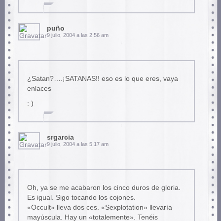
puño
9 julio, 2004 a las 2:56 am
¿Satan?….¡SATANAS!! eso es lo que eres, vaya
enlaces
: )
srgarcia
9 julio, 2004 a las 5:17 am
Oh, ya se me acabaron los cinco duros de gloria.
Es igual. Sigo tocando los cojones.
«Occult» lleva dos ces. «Sexplotation» llevaría
mayúscula. Hay un «totalemente». Tenéis