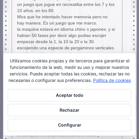
un juego que jugue en recreatiba entre los 7 y los
10 años. en los 80.
Mira que he intentado hacer memoria pero no
hay manera. Es un juego que me marco.
la maquina estava en idioma chino o japones. y si
habian 50 fases por decir algo podias escojer
empezar desde la 1, la 10 la 20 o la 30.
escojiendo una especie de pergaminos verticales
en idioma chino.
Utilizamos cookies propias y de terceros para garantizar el
Me acuerdo que si empezavas por la 1 ivas con
una lanza y te atacaban unos enemigos
funcionamiento de la web, medir su uso y mejorar nuestros
corriendo, la segunda fase estavas en un edificio
servicios. Puede aceptar todas las cookies, rechazar las no
donde habia unos gigantes que te cojian y te
necesarias o configurar sus preferencias.
Política de cookies
lanzavan al suelo. en la tercera era una pasadizo
donde te tiraban unas rocas enormes que tenias
Aceptar todo
que esquivar, y en la cuarta estavas en una celda
donde te salia una especie de boss, que era una
Rechazar
bestia que se subia por las paredes. Eran como
fases cortas pero intensas.
Nosotros le llamavamos «la maquina del chino».
Configurar
Porque no sabiamos su nombre. Pero nos
encantava. Me encantaria saber el titulo y