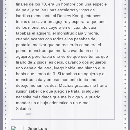
finales de los 70, era un hombre con una especie
de pala, y salían unas escaleras y vigas de
ladrillos (semejante al Donkey Kong) entonces
tenias que cavar un agujero y esperar a que uno
de los monstruos cayera en el, cuando caia
tapabas el agujero, el monstruo caía y moria,
cuando acabas con todos ellos pasabas de
pantalla, matizar que no recuerdo como era el
primer monstruo que moría cavando un solo
agujero, pero habia uno verde que ese tenias que
tirarlo de 2 pisos, es decir, cavando dos agujeros
uno debajo del otro, luego habia uno blanco que
habia que tirarlo de 3. Si tapabas un agujero y el
monstruo caía y en ese momento tenía uno
debajo morian los dos. Muchas gracias, me haría
ilusión saber de que juego se trata, si alguien
necesita más datos que me lo diga y le puedo
mandar un dibujo orientatico a un e-mail.
Saludos.
José Luis