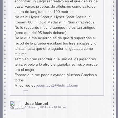
encontrar un juego recreativo en el que debias de
pasar varias pruebas de atletismo como salto de
altura de longitud o los 100 metros.
No es ni Hyper Sport,ni Hyper Sport Special,ni
Konami 88, ni Gold Medalist, ni Numan athletics.
No lo recuerdo mucho aunque no es tan antiguo
(creo que del 95 hacia delante).
De lo que me acuerdo es de que si superabas el
recod de la prueba escribias tus tres iniciales y lo
tenias hasta que otro jugador lo igualaba como
minimo.
Tambien creo recordar que uno de los jugadores
tenia el pelo a lo afro y engañaba su fisico porque
era el mejor.
Espero que me podais ayudar. Muchas Gracias a
todos.
Mi correo es
josemacv1@hotmail.com
Jose Manuel
16 febrero, 2014 a las 18:46 pm