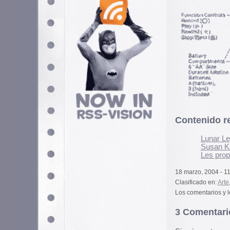
Contenido relacionado
Lunar Legacies
Susan Kare: iconos, pixels
Les propongo un viaje.
18 marzo, 2004 - 11:24 am
Clasificado en:
Arte
,
Retro
,
Video
. Puede
Los comentarios y los Pings están cerra
3 Comentarios
Si quieres tener tu imagen person
puedes hacerlo en
gravatar.com
lo confieso, tengo una Pixel
sepugirl
15 junio, 2004 a las 17:15
¿La conseguiste en ebay?
¿algun video hecho con la Pixe