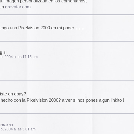
El arte de las cubie
«The Art of Book Cov
1914)»
examina cómo
de libros pasaron de
protección a convert
forma artística y com
am
largo del siglo XIX.
Ver más >>
Archivos
mpré en ebay a un americano(diria que es el unico
2026
ra el kit completo (con tv, bolsa, cables…)pero
a. y está en tramites de repatriacion.pero te digo
2025
on algo no paro hasta conseguirlo….
2024
//www.dirtdirt.com/
(si es que aún no la conoces…)
2023
2022
2021
2020
am
2019
2018
2017
2016
2015