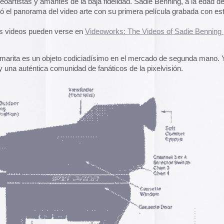
jeto codiciadísimo en el mercado de segunda mano. Y cómo
omunidad de fanáticos de la pixelvisión.
A gallery of Dancete
1982-86
Galería de
flyers del
neoyorkino Danceter
1986
Frame of Preferenc
Alucinante esta web:
Preference
” es una h
interactiva de los pa
configuración de los
y 2004.
El artículo analiza s
emuladores reales en
Edna Martinez Pres
Edna Martínez, DJ y
colombiana residente
presenta un viaje son
electrizante mundo de
vibrante y dinámica c
sound system que ha 
calles de Cartagena y
durante décadas.
Edna Martinez Prese
Sound System Cultu
Colombian Caribbea
Cómic. «Palestina. 