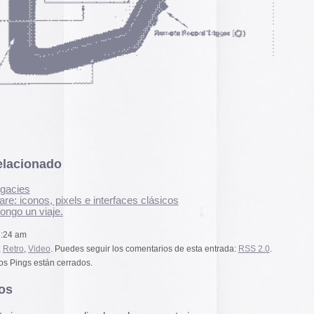
pasado, una mirada
«
Palestina. Un vista
una mirada al presen
cómic divulgativo de
 e interfaces clásicos
gratuita que se lanz
ha sido actualizado 
una nueva portada y 
más que nos llevan h
s seguir los comentarios de esta entrada:
RSS 2.0
.
momento actual. Por 
dos.
genocidio no se detie
de víctimas aumentan
Por ello, el autor (B
a añadido una adend
alizada en los comentarios,
explica que está des
desactualizado en p
Espacios publicitar
Espacios publicitari
vision 2000 en mi poder…….
galería de
anuncios 
publicados en las rev
Rural» y «Glosa» en 
y 70
 pm
Carteles de película
De Bollywood a Toll
George analiza los c
películas indias y s
escritura a través de
carteles de Letterfor
lvision 2000? a ver si nos pones algun linkito !