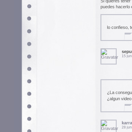
karramarro
28 junio, 2004 a las 5:01 
buf vaya marron la pxl, la co
sitio donde se encuentran) y e
nada, que no tira la desgraciad
ya que cuando me obsesiono c
P.D: mírate esta web…
https:
sepugirl
9 agosto, 2004 a las 0:19 