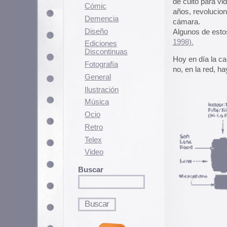
Hoy en día la camarita es un ob
Fotografí­a
no, en la red, hay una auténtica c
General
Ilustración
Música
Ocio
Retro
Telex
Video
Buscar