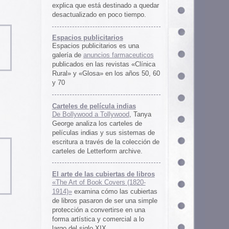
rtas de libros
ers (1820-
 las cubiertas
 ser una simple
irse en una
ercial a lo