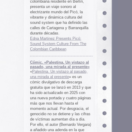
 al presente»
zo al pasado,
te
» es un
 descarga
ó en 2013 y que
en 2025 con
cuatro páginas
asta el
desgracia, el
ne y las cifras
 día a día.
ernardo Vergara)
a en la que
tinado a quedar
oco tiempo.
ios
os es una
farmaceuticos
istas «Clínica
los años 50, 60
 indias
ywood
, Tanya
arteles de
us sistemas de
 la colección de
m archive.