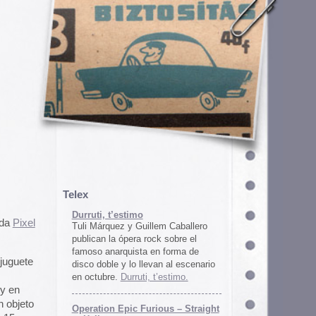
em Caballero
k sobre el
n forma de
an al escenario
’estimo.
ous – Straight
gton
unos
juego satírico
a con Iran. El
 online en