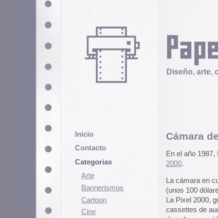
Diseño, arte, cultura popular
Inicio
Cámara de vídeo Pixel
Contacto
En el año 1987, Fisher Prize, sa
Categorias
2000
.
Arte
La cámara en cuestión fué un fra
Bannerismos
(unos 100 dólares de la época) .
Cartoon
La Pixel 2000, grababa imagen de 
cassettes de audio comunes. En el
Cine
de culto para videoartistas y aman
Cómic
años, revolucionó el panorama del
Demencia
cámara.
Diseño
Algunos de estos videos pueden
1998).
Ediciones
Discontinuas