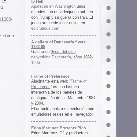
ría flyers
 club
ía
, años 1982-
e
 “
Frame of
istoria
neles de
 Mac entre 1984
u evolución con
 el navegador.
ents Picó
 productora
 en Berlín,
oro al
l Picó, la
ultura del
definido las
 Barranquilla
nts Picó:
re From The
n
Un vistazo al