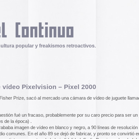
 y freakismos retroactivos.
vision – Pixel 2000
Telex
Durruti, t’estimo
có al mercado una cámara de vídeo de juguete llamada
Pixel
Tuli Márquez y Guill
publican la ópera roc
famoso anarquista e
caso, probablemente por su caro precio para ser un juguete
disco doble y lo llev
en octubre.
Durruti, t
vídeo en blanco y negro, a 90 líneas de resolución y en
 año 89 se dejó de fabricar, y pronto se convirtió en objeto
Operation Epic Furi
tes de la baja fidelidad. Sadie Benning, a la edad de 15
to Hell.
Aparecen en Washin
 video arte con su primera película grabada con esta
arcades con un video
con Trump y su guerr
 verse en
Videoworks: The Videos of Sadie Benning (1989-
juego se puede jugar
epicfurious.com
.