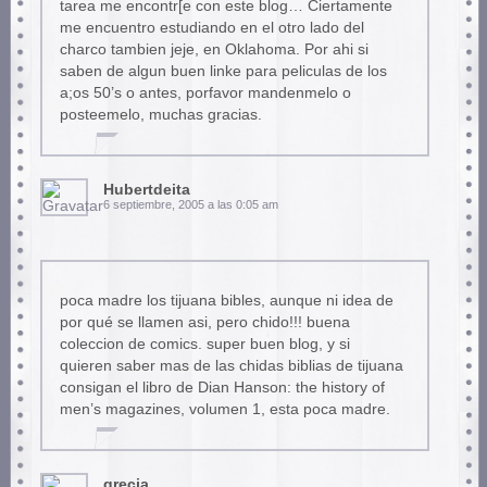
tarea me encontr[e con este blog… Ciertamente
me encuentro estudiando en el otro lado del
charco tambien jeje, en Oklahoma. Por ahi si
saben de algun buen linke para peliculas de los
a;os 50’s o antes, porfavor mandenmelo o
posteemelo, muchas gracias.
Hubertdeita
6 septiembre, 2005 a las 0:05 am
poca madre los tijuana bibles, aunque ni idea de
por qué se llamen asi, pero chido!!! buena
coleccion de comics. super buen blog, y si
quieren saber mas de las chidas biblias de tijuana
consigan el libro de Dian Hanson: the history of
men’s magazines, volumen 1, esta poca madre.
grecia